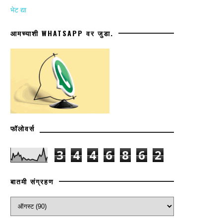
भेट द्या
आमच्याशी WHATSAPP वर जुडा.
फॉलोवर्स
3
4
4
6
8
6
2
बातमी संग्रहण