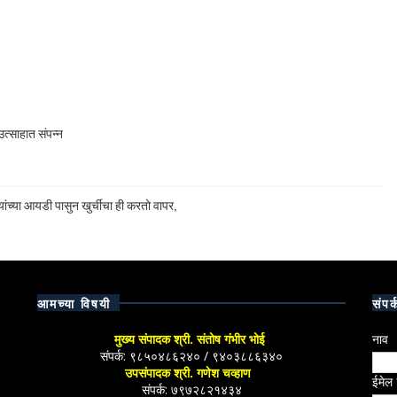
त्साहात संपन्न
ांच्या आयडी पासुन खुर्चीचा ही करतो वापर,
आमच्या विषयी
संपर्
मुख्य संपादक श्री. संतोष गंभीर भोई
नाव
संपर्क: ९८५०४८६२४० / ९४०३८८६३४०
उपसंपादक श्री. गणेश चव्हाण
ईमेल
संपर्क: ७९७२८२१४३४