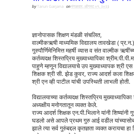
by
Tarun Garjana
on
मंगळवार, ऑगस्ट ०१, २०२३
ज्ञानोपासक शिक्षण मंडळी संचलित,
वाल्मीकऋषी माध्यमिक विद्यालय तावखेडा ( प्र‌‌‌.न.) 
गुरुपौर्णिमेनिमित्त महर्षी व्यास व संत वाल्मीक ऋषींच
कर्तव्यदक्ष शिस्तप्रिय मुख्याध्यापिका श्रीम.पी.पी
पाहुणे म्हणून विद्यालयाचे उप मुख्याध्यापक श्री एस
शिक्षक श्री सी. झेड कुवर, राज्य आदर्श कला शिक्ष
श्री एन व्ही पाटील यांची उपस्थिती लाभली होती.
विद्यालयाच्या कर्तव्यदक्ष शिस्तप्रिय मुख्याध्यापिक
अध्यक्षीय मनोगतातून व्यक्त केले.
राज्य आदर्श शिक्षक एन.पी.भिलाने यांनी शिष्यांनी ग
घडलो असे आपले प्रथम गुरु आई वडील यांच्यासोबतच
झाले त्या सर्व गुरुंबद्दल कृतज्ञता व्यक्त करायचा हा