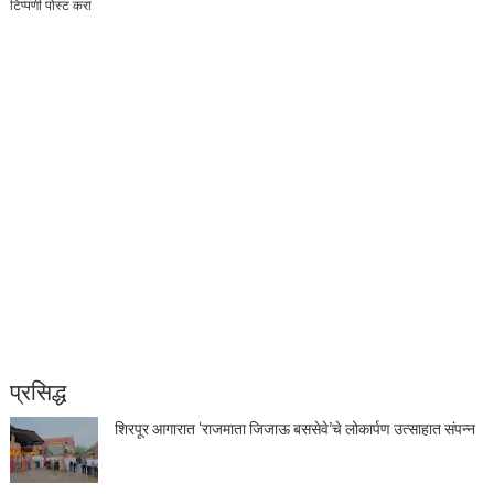
टिप्पणी पोस्ट करा
प्रसिद्ध
शिरपूर आगारात ‘राजमाता जिजाऊ बससेवे’चे लोकार्पण उत्साहात संपन्न