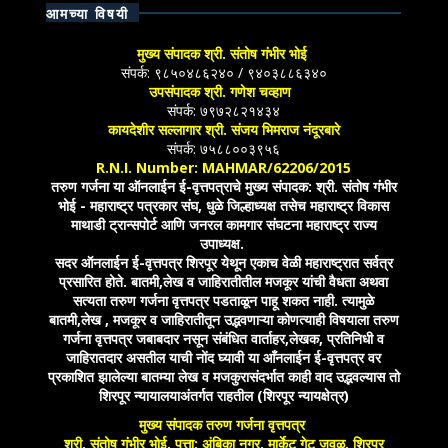
आमच्या विषयी
मुख्य संपादक श्री. संतोष गंभीर भोई
संपर्क: ९८५०४८६२४० / ९४०३८८६३४०
उपसंपादक श्री. गणेश चव्हाण
संपर्क: ७९७२८२१४३४
कायदेशीर सल्लागार श्री. संजय भिमराज नंदूरबारे
संपर्क: ७५८८००३९५६
R.N.I. Number: MAHMAR/62206/2015
तरुण गर्जना या ऑनलाईन ई-वृत्तपत्राचे मुख्य संपादक: श्री. संतोष गंभीर
भोई - महाराष्ट्र पत्रकार संघ, धुळे जिल्हाध्यक्ष तसेच महाराष्ट्र विकास
माथाडी ट्रान्सपोर्ट आणि जनरल कामगार संघटना महाराष्ट्र राज्य
उपाध्यक्ष.
सदर ऑनलाईन ई-वृत्तपत्र शिरपूर येथून एकाच वेळी महाराष्ट्रात सर्वत्र
प्रसारित होते. बातमी,लेख व जाहिरातीतील मजकूर यांची वैधता अथवा
सत्यता तरुण गर्जना वृत्तपत्र पडताळून पाहू शकत नाही. त्यामुळे
बातमी,लेख , मजकूर व जाहिरातीतून उद्भवणाऱ्या कोणत्याही विषयाला तरुण
गर्जना वृत्तपत्र जबाबदार नसून संबंधित वार्ताहर,लेखक, प्रतिनिधी व
जाहिरातदार असतील याची नोंद घ्यावी या आँनलाईन ई-वृत्तपत्र वर
प्रकाशित झालेल्या बातम्या लेख व मजकुरासंदर्भात काही वाद उद्भवल्यास तो
शिरपूर न्यायालयाअंतर्गत राहतील (शिरपूर न्यायक्षेत्र)
मुख्य संपादक तरुण गर्जना वृत्तपत्र
श्री. संतोष गंभीर भोई, पत्ता: अंबिका नगर, मार्केट गेट जवळ, शिरपूर