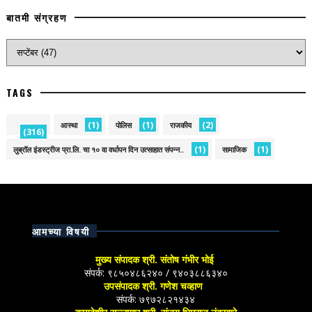
बातमी संग्रहण
TAGS
(1)
(1)
(2)
आस्था
पोलिस
राजकीय
(316)
(1)
(1)
लुब्रॉल इंडस्ट्रीज प्रा.लि. चा १० वा वर्धापन दिन उत्साहात संपन्न..
सामाजिक
आमच्या विषयी
मुख्य संपादक श्री. संतोष गंभीर भोई
संपर्क: ९८५०४८६२४० / ९४०३८८६३४०
उपसंपादक श्री. गणेश चव्हाण
संपर्क: ७९७२८२१४३४