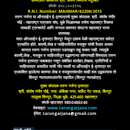
कायदेशीर सल्लागार श्री. संजय भिमराज नंदूरबारे
संपर्क: ७५८८००३९५६
R.N.I. Number: MAHMAR/62206/2015
तरुण गर्जना या ऑनलाईन ई-वृत्तपत्राचे मुख्य संपादक: श्री. संतोष गंभीर
भोई - महाराष्ट्र पत्रकार संघ, धुळे जिल्हाध्यक्ष तसेच महाराष्ट्र विकास
माथाडी ट्रान्सपोर्ट आणि जनरल कामगार संघटना महाराष्ट्र राज्य
उपाध्यक्ष.
सदर ऑनलाईन ई-वृत्तपत्र शिरपूर येथून एकाच वेळी महाराष्ट्रात सर्वत्र
प्रसारित होते. बातमी,लेख व जाहिरातीतील मजकूर यांची वैधता अथवा
सत्यता तरुण गर्जना वृत्तपत्र पडताळून पाहू शकत नाही. त्यामुळे
बातमी,लेख , मजकूर व जाहिरातीतून उद्भवणाऱ्या कोणत्याही विषयाला तरुण
गर्जना वृत्तपत्र जबाबदार नसून संबंधित वार्ताहर,लेखक, प्रतिनिधी व
जाहिरातदार असतील याची नोंद घ्यावी या आँनलाईन ई-वृत्तपत्र वर
प्रकाशित झालेल्या बातम्या लेख व मजकुरासंदर्भात काही वाद उद्भवल्यास तो
शिरपूर न्यायालयाअंतर्गत राहतील (शिरपूर न्यायक्षेत्र)
मुख्य संपादक तरुण गर्जना वृत्तपत्र
श्री. संतोष गंभीर भोई, पत्ता: अंबिका नगर, मार्केट गेट जवळ, शिरपूर
तालुका शिरपूर, जिल्हा धुळे, 425405 महाराष्ट्र
संपर्क व्हाटसएप 9850486340
वेबसाइट:
www.tarungarjana.com
ईमेल: tarungarjana@gmail.com
संपर्क फॉर्म