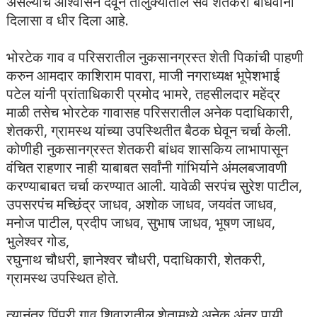
असल्याचे आश्वासन देवून तालुक्यातील सर्व शेतकरी बांधवांना
दिलासा व धीर दिला आहे.
भोरटेक गाव व परिसरातील नुकसानग्रस्त शेती पिकांची पाहणी
करुन आमदार काशिराम पावरा, माजी नगराध्यक्ष भूपेशभाई
पटेल यांनी प्रांताधिकारी प्रमोद भामरे, तहसीलदार महेंद्र
माळी तसेच भोरटेक गावासह परिसरातील अनेक पदाधिकारी,
शेतकरी, ग्रामस्थ यांच्या उपस्थितीत बैठक घेवून चर्चा केली.
कोणीही नुकसानग्रस्त शेतकरी बांधव शासकिय लाभापासून
वंचित राहणार नाही याबाबत सर्वांनी गांभिर्याने अंमलबजावणी
करण्याबाबत चर्चा करण्यात आली. यावेळी सरपंच सुरेश पाटील,
उपसरपंच मच्छिंद्र जाधव, अशोक जाधव, जयवंत जाधव,
मनोज पाटील, प्रदीप जाधव, सुभाष जाधव, भूषण जाधव,
भुलेश्वर गोड,
रघुनाथ चौधरी, ज्ञानेश्वर चौधरी, पदाधिकारी, शेतकरी,
ग्रामस्थ उपस्थित होते.
त्यानंतर पिंप्री गाव शिवारातील शेतामध्ये अनेक अंतर पायी