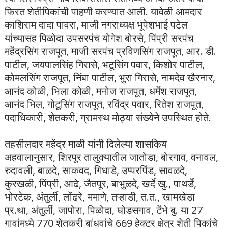
फिरत शेतीपिकांची पाहणी करण्यात आली. यावेळी आमदार
काशिराम दादा पावरा, माजी नगराध्यक्ष भूपेशभाई पटेल
यांच्यासह पिळोदा उपसरपंच योगेश बोरसे, पिंप्री सरपंच
महेंद्रसिंग राजपूत, माजी सरपंच प्रविणसिंग राजपूत, आर. डी.
पाटील, जयपालसिंह गिरासे, भटूसिंग पवार, किशोर पाटील,
कोमलसिंग राजपूत, निंबा पाटील, भुरा गिरासे, नामदेव खैरनार,
आनंद कोळी, भिला कोळी, मनोज राजपूत, धर्मेश राजपूत,
आनंद भिल, गोटूसिंग राजपूत, रविंद्र पवार, रितेश राजपूत,
पदाधिकारी, शेतकरी, ग्रामस्थ मोठ्या संख्येने उपस्थित होते.
तहसीलदार महेंद्र माळी यांनी दिलेल्या शासकिय
अहवालानुसार, शिरपूर तालुक्यातील जातोडा, बोरगाव, वनावल,
रुदावली, बाळदे, साकवद, गिधाडे, उप्परपिंड, सावळदे,
कुरखळी, पिंप्री, आढे, जैतपूर, बाभुळदे, खर्दे खु., पाथर्डे,
भोरटेक, अंतुर्ली, लोंढरे, ममाणे, तऱ्हाडी, त.त., खामखेडा
प्र.था, अंतुर्ली, जापोरा, पिळोदा, घोडसगाव, टेंभे बु. या 27
गावांमध्ये 770 शेतकरी बांधवांचे 669 हेक्टर क्षेत्र शेती पिकांचे