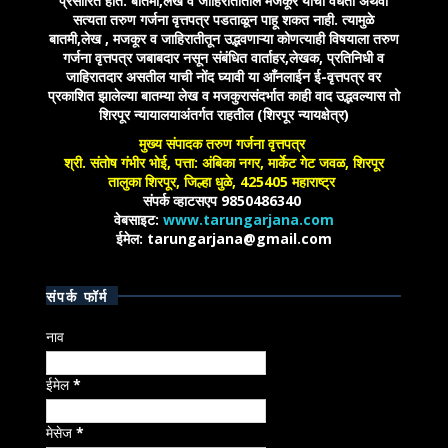
प्रसारित होते. बातमी,लेख व जाहिरातीतील मजकूर यांची वैधता अथवा
सत्यता तरुण गर्जना वृत्तपत्र पडताळून पाहू शकत नाही. त्यामुळे
बातमी,लेख , मजकूर व जाहिरातीतून उद्भवणाऱ्या कोणत्याही विषयाला तरुण
गर्जना वृत्तपत्र जबाबदार नसून संबंधित वार्ताहर,लेखक, प्रतिनिधी व
जाहिरातदार असतील याची नोंद घ्यावी या आँनलाईन ई-वृत्तपत्र वर
प्रकाशित झालेल्या बातम्या लेख व मजकुरासंदर्भात काही वाद उद्भवल्यास तो
शिरपूर न्यायालयाअंतर्गत राहतील (शिरपूर न्यायक्षेत्र)
मुख्य संपादक तरुण गर्जना वृत्तपत्र
श्री. संतोष गंभीर भोई, पत्ता: अंबिका नगर, मार्केट गेट जवळ, शिरपूर
तालुका शिरपूर, जिल्हा धुळे, 425405 महाराष्ट्र
संपर्क व्हाटसएप 9850486340
वेबसाइट:
www.tarungarjana.com
ईमेल: tarungarjana@gmail.com
संपर्क फॉर्म
नाव
ईमेल
*
मेसेज
*