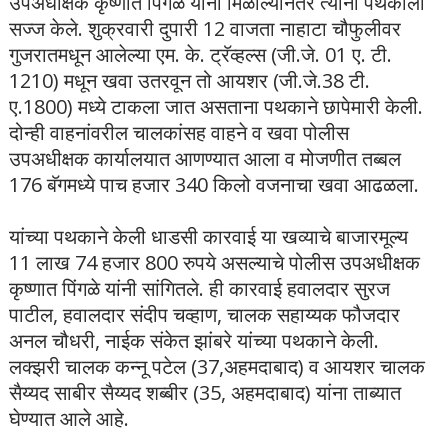
उपअधीक्षक कृष्णात पिंगळे यांना मिळाल्यानंतर त्यांनी पथकाला
सज्ज केले. शुक्रवारी दुपारी 12 वाजता नाहाटा चौफुलीवर
गुजरातमधून आलेल्या एम. के. ट्रॅव्हल्स (जी.जे. 01 ए. टी.
1210) मधून खवा उतरवून तो आयशर (जी.जे.38 टी.
ए.1800) मध्ये टाकला जात असताना पथकाने छापेमारी केली.
दोन्ही वाहनांवरील चालकांसह वाहने व खवा पोलीस
उपअधीक्षक कार्यालयात आणण्यात आला व मोजणीत तब्बल
176 बॅगमध्ये पाच हजार 340 किलो वजनाचा खवा आढळला.
यांच्या पथकाने केली धाडसी कारवाई या खव्याचे बाजारमूल्य
11 लाख 74 हजार 800 रुपये असल्याचे पोलीस उपअधीक्षक
कृष्णात पिंगळे यांनी सांगितले. ही कारवाई हवालदार सुरज
पाटील, हवालदार संदीप चव्हाण, चालक सहाय्यक फौजदार
अनल चौधरी, नाईक संकेत झांबरे यांच्या पथकाने केली.
लक्झरी चालक कन्नू पटेल (37,अहमदाबाद) व आयशर चालक
सैय्यद साबीर सैय्यद शब्बीर (35, अहमदाबाद) यांना ताब्यात
घेण्यात आले आहे.