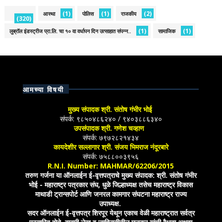
(1)
(1)
(2)
आस्था
पोलिस
राजकीय
(320)
(1)
(1)
लुब्रॉल इंडस्ट्रीज प्रा.लि. चा १० वा वर्धापन दिन उत्साहात संपन्न..
सामाजिक
आमच्या विषयी
मुख्य संपादक श्री. संतोष गंभीर भोई
संपर्क: ९८५०४८६२४० / ९४०३८८६३४०
उपसंपादक श्री. गणेश चव्हाण
संपर्क: ७९७२८२१४३४
कायदेशीर सल्लागार श्री. संजय भिमराज नंदूरबारे
संपर्क: ७५८८००३९५६
R.N.I. Number: MAHMAR/62206/2015
तरुण गर्जना या ऑनलाईन ई-वृत्तपत्राचे मुख्य संपादक: श्री. संतोष गंभीर
भोई - महाराष्ट्र पत्रकार संघ, धुळे जिल्हाध्यक्ष तसेच महाराष्ट्र विकास
माथाडी ट्रान्सपोर्ट आणि जनरल कामगार संघटना महाराष्ट्र राज्य
उपाध्यक्ष.
सदर ऑनलाईन ई-वृत्तपत्र शिरपूर येथून एकाच वेळी महाराष्ट्रात सर्वत्र