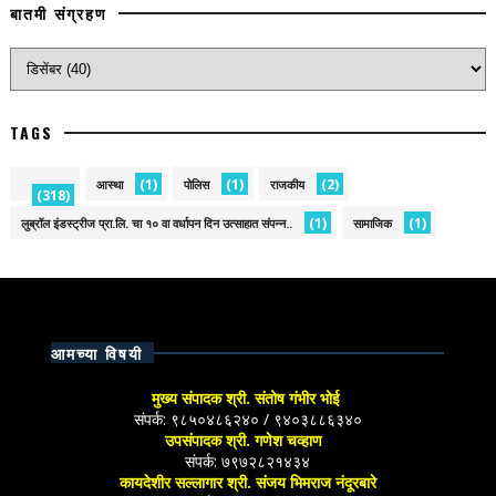
बातमी संग्रहण
TAGS
(1)
(1)
(2)
आस्था
पोलिस
राजकीय
(318)
(1)
(1)
लुब्रॉल इंडस्ट्रीज प्रा.लि. चा १० वा वर्धापन दिन उत्साहात संपन्न..
सामाजिक
आमच्या विषयी
मुख्य संपादक श्री. संतोष गंभीर भोई
संपर्क: ९८५०४८६२४० / ९४०३८८६३४०
उपसंपादक श्री. गणेश चव्हाण
संपर्क: ७९७२८२१४३४
कायदेशीर सल्लागार श्री. संजय भिमराज नंदूरबारे