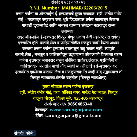
संपर्क: ७५८८००३९५६
R.N.I. Number: MAHMAR/62206/2015
तरुण गर्जना या ऑनलाईन ई-वृत्तपत्राचे मुख्य संपादक: श्री. संतोष गंभीर
भोई - महाराष्ट्र पत्रकार संघ, धुळे जिल्हाध्यक्ष तसेच महाराष्ट्र विकास
माथाडी ट्रान्सपोर्ट आणि जनरल कामगार संघटना महाराष्ट्र राज्य
उपाध्यक्ष.
सदर ऑनलाईन ई-वृत्तपत्र शिरपूर येथून एकाच वेळी महाराष्ट्रात सर्वत्र
प्रसारित होते. बातमी,लेख व जाहिरातीतील मजकूर यांची वैधता अथवा
सत्यता तरुण गर्जना वृत्तपत्र पडताळून पाहू शकत नाही. त्यामुळे
बातमी,लेख , मजकूर व जाहिरातीतून उद्भवणाऱ्या कोणत्याही विषयाला तरुण
गर्जना वृत्तपत्र जबाबदार नसून संबंधित वार्ताहर,लेखक, प्रतिनिधी व
जाहिरातदार असतील याची नोंद घ्यावी या आँनलाईन ई-वृत्तपत्र वर
प्रकाशित झालेल्या बातम्या लेख व मजकुरासंदर्भात काही वाद उद्भवल्यास तो
शिरपूर न्यायालयाअंतर्गत राहतील (शिरपूर न्यायक्षेत्र)
मुख्य संपादक तरुण गर्जना वृत्तपत्र
श्री. संतोष गंभीर भोई, पत्ता: अंबिका नगर, मार्केट गेट जवळ, शिरपूर
तालुका शिरपूर, जिल्हा धुळे, 425405 महाराष्ट्र
संपर्क व्हाटसएप 9850486340
वेबसाइट:
www.tarungarjana.com
ईमेल: tarungarjana@gmail.com
संपर्क फॉर्म