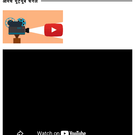
आमचे यूट्यूब चॅनेल