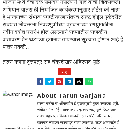
भाजपा मध्ये वैचारिक समन्वय नसल्याने शिंदे यांची शिवसंकल्प
अभियान यात्रा ही नियोजित कार्यक्रमानुसार होईल की नाही
हे भाजपाच्या संभाव्य स्पष्टीकरणानंतरच स्पष्ट होईल एकंदरीत
राज्यात लोकसभा निवडणुकीच्या प्रचाराच्या रणधुमाळीला
नवीन वर्षात प्रारंभ होत असल्याने राज्यातील राजकीय
वातावरण ऐन थंडीच्या हंगामात तापण्यास सुरुवात होणार आहे हे
मात्र नक्की..
तरुण गर्जना वृत्तपत्र सह चंद्रशेखर अहिरराव धुळे
Tags
About Tarun Garjana
तरुण गर्जना या ऑनलाईन ई-वृत्तपत्राचे मुख्य संपादक: श्री.
संतोष गंभीर भोई - महाराष्ट्र पत्रकार संघ, धुळे जिल्हाध्यक्ष
तसेच महाराष्ट्र विकास माथाडी ट्रान्सपोर्ट आणि जनरल
कामगार संघटना महाराष्ट्र राज्य उपाध्यक्ष. सदर ऑनलाईन ई-
वृत्तपत्र शिरपूर येथून एकाच वेळी महाराष्ट्रात सर्वत्र प्रसारित होते. या ऑनलाईन