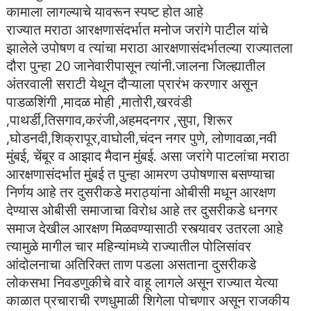
कामाला लागल्याचे यावरून स्पष्ट होत आहे
राज्यात मराठा आरक्षणासंदर्भात मनोज जरांगे पाटील यांचे
झालेले उपोषण व त्यांचा मराठा आरक्षणासंदर्भातल्या राज्यातला
दौरा पुन्हा 20 जानेवारीपासून त्यांनी.जालना जिल्ह्यातील
अंतरवाली सराटी येथून दौऱ्याला प्रारंभ करणार असून
पाडळशिंगी ,मादळ मोही ,मातोरी,खरवंडी
,पाथर्डी,तिसगाव,करंजी,अहमदनगर ,सुपा, शिरूर
,घोडनदी,शिक्रापूर,वाघोली,चंदन नगर पुणे, लोणावळा,नवी
मुंबई, चेंबूर व आझाद मैदान मुंबई. असा जरांगे पाटलांचा मराठा
आरक्षणासंदर्भात मुंबई त पुन्हा आमरण उपोषणास बसण्याचा
निर्णय आहे तर दुसरीकडे मराठ्यांना ओबीसी मधून आरक्षण
देण्यास ओबीसी समाजाचा विरोध आहे तर दुसरीकडे धनगर
समाज देखील आरक्षण मिळवण्यासाठी रस्त्यावर उतरला आहे
त्यामुळे मागील चार महिन्यांमध्ये राज्यातील पोलिसांवर
आंदोलनाचा अतिरिक्त ताण पडला असताना दुसरीकडे
लोकसभा निवडणुकीचे वारे वाहू लागले असून राज्यात येत्या
काळात प्रचाराची रणधुमाळी शिगेला पोचणार असून राजकीय