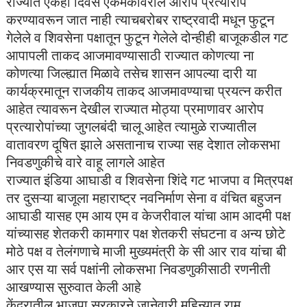
राज्यात एकही दिवस एकमेकांवरील आरोप प्रत्यारोप
करण्यावरून जात नाही त्याचबरोबर राष्ट्रवादी मधून फुटून
गेलेले व शिवसेना पक्षातून फुटून गेलेले दोन्हीही बाजूकडील गट
आपापली ताकद आजमावण्यासाठी राज्यात कोणत्या ना
कोणत्या जिल्ह्यात मिळावे तसेच शासन आपल्या दारी या
कार्यक्रमातून राजकीय ताकद आजमावण्याचा प्रयत्न करीत
आहेत त्यावरून देखील राज्यात मोठ्या प्रमाणावर आरोप
प्रत्यारोपांच्या जुगलबंदी चालू आहेत त्यामुळे राज्यातील
वातावरण दूषित झाले असतानाच राज्या सह देशात लोकसभा
निवडणुकीचे वारे वाहू लागले आहेत
राज्यात इंडिया आघाडी व शिवसेना शिंदे गट भाजपा व मित्रपक्ष
तर दुसऱ्या बाजूला महाराष्ट्र नवनिर्माण सेना व वंचित बहुजन
आघाडी यासह एम आय एम व केजरीवाल यांचा आम आदमी पक्ष
यांच्यासह शेतकरी कामगार पक्ष शेतकरी संघटना व अन्य छोटे
मोठे पक्ष व तेलंगणाचे माजी मुख्यमंत्री के सी आर राव यांचा बी
आर एस या सर्व पक्षांनी लोकसभा निवडणुकीसाठी रणनीती
आखण्यास सुरुवात केली आहे
केंद्रातील भाजपा सरकारने जानेवारी महिन्यात राम