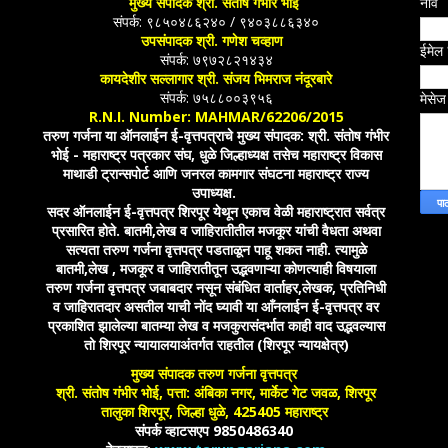
मुख्य संपादक श्री. संतोष गंभीर भोई
नाव
संपर्क: ९८५०४८६२४० / ९४०३८८६३४०
उपसंपादक श्री. गणेश चव्हाण
ईमेल
संपर्क: ७९७२८२१४३४
कायदेशीर सल्लागार श्री. संजय भिमराज नंदूरबारे
संपर्क: ७५८८००३९५६
मेसे
R.N.I. Number: MAHMAR/62206/2015
तरुण गर्जना या ऑनलाईन ई-वृत्तपत्राचे मुख्य संपादक: श्री. संतोष गंभीर
भोई - महाराष्ट्र पत्रकार संघ, धुळे जिल्हाध्यक्ष तसेच महाराष्ट्र विकास
माथाडी ट्रान्सपोर्ट आणि जनरल कामगार संघटना महाराष्ट्र राज्य
उपाध्यक्ष.
सदर ऑनलाईन ई-वृत्तपत्र शिरपूर येथून एकाच वेळी महाराष्ट्रात सर्वत्र
प्रसारित होते. बातमी,लेख व जाहिरातीतील मजकूर यांची वैधता अथवा
सत्यता तरुण गर्जना वृत्तपत्र पडताळून पाहू शकत नाही. त्यामुळे
बातमी,लेख , मजकूर व जाहिरातीतून उद्भवणाऱ्या कोणत्याही विषयाला
तरुण गर्जना वृत्तपत्र जबाबदार नसून संबंधित वार्ताहर,लेखक, प्रतिनिधी
व जाहिरातदार असतील याची नोंद घ्यावी या आँनलाईन ई-वृत्तपत्र वर
प्रकाशित झालेल्या बातम्या लेख व मजकुरासंदर्भात काही वाद उद्भवल्यास
तो शिरपूर न्यायालयाअंतर्गत राहतील (शिरपूर न्यायक्षेत्र)
मुख्य संपादक तरुण गर्जना वृत्तपत्र
श्री. संतोष गंभीर भोई, पत्ता: अंबिका नगर, मार्केट गेट जवळ, शिरपूर
तालुका शिरपूर, जिल्हा धुळे, 425405 महाराष्ट्र
संपर्क व्हाटसएप 9850486340