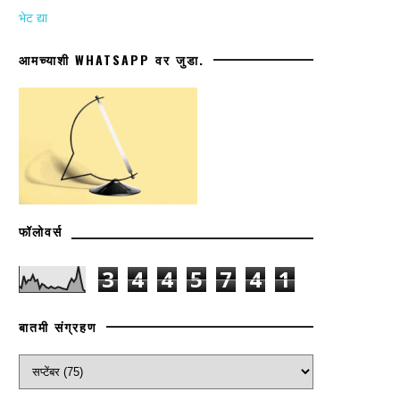
भेट द्या
आमच्याशी WHATSAPP वर जुडा.
फॉलोवर्स
3
4
4
5
7
4
1
बातमी संग्रहण