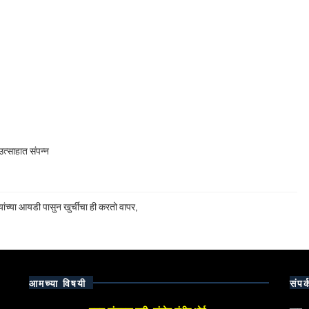
त्साहात संपन्न
ांच्या आयडी पासुन खुर्चीचा ही करतो वापर,
आमच्या विषयी
संपर्