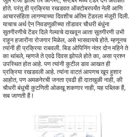
जुलै रोजी झाली तर ऑगस्ट, सप्टेंबर मध्ये टेंडर देणे अपेक्षित
होते. परंतु ही प्रक्रिया रखडवत ऑक्टोबरपर्यंत नेली आणि
आचारसंहिता लागण्याच्या दिवशीच अंतिम टेंडरला मंजुरी दिली.
याचाच अर्थ ऐन निवडणुकीच्या तोंडावर चौधरी बंधुंना
सुतगीरणीचे टेंडर दिले गेल्याचे दाखवून आता सुतगीरणी उभी
राहून हजारोंना रोजगार मिळेल, असे भासवायचे होते. म्हणूनच
त्यांनी ही प्रक्रिया राबवली. बिड ओपिनिंग नंतर दोन महिने ते
का थांबले, म्हणजे ते एवढे दिवस झोपले होते का, असा प्रश्न
उपस्थित होत आहे. पण त्यांनी कुटील डाव आखत ही
प्रक्रिया रखडवली आहे. त्यांना वाटतं आपणच खूप हुशार
आहोत, पण अमळनेरची जनता एवढी ही दातखुळी नाही, की
चौधरी बंधुची कुटणिती ओळखू शकणार नाही, यह पब्लिक हैं,
सब जाणती हैं !