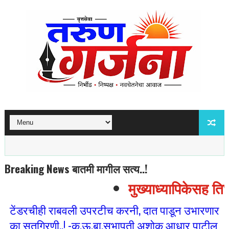
Breaking News बातमी मागील सत्य..!
मुख्याध्यापिकेसह तिघा
टेंडरचीही राबवली उपरटीच करनी, दात पाडून उभारणार
का सूतगिरणी..! -कृ.ऊ.बा.सभापती अशोक आधार पाटील