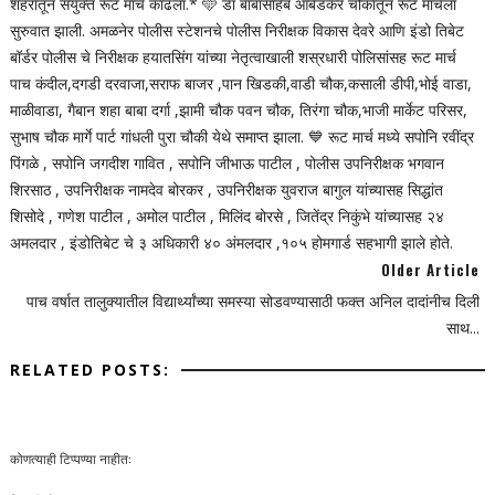
शहरातून संयुक्त रूट मार्च काढला.* 🩵 डॉ बाबासाहेब आंबेडकर चौकातून रूट मार्चला
सुरुवात झाली. अमळनेर पोलीस स्टेशनचे पोलीस निरीक्षक विकास देवरे आणि इंडो तिबेट
बॉर्डर पोलीस चे निरीक्षक हयातसिंग यांच्या नेतृत्वाखाली शस्रधारी पोलिसांसह रूट मार्च
पाच कंदील,दगडी दरवाजा,सराफ बाजर ,पान खिडकी,वाडी चौक,कसाली डीपी,भोई वाडा,
माळीवाडा, गैबान शहा बाबा दर्गा ,झामी चौक पवन चौक, तिरंगा चौक,भाजी मार्केट परिसर,
सुभाष चौक मार्गे पार्ट गांधली पुरा चौकी येथे समाप्त झाला. 💙 रूट मार्च मध्ये सपोनि रवींद्र
पिंगळे , सपोनि जगदीश गावित , सपोनि जीभाऊ पाटील , पोलीस उपनिरीक्षक भगवान
शिरसाठ , उपनिरीक्षक नामदेव बोरकर , उपनिरीक्षक युवराज बागुल यांच्यासह सिद्धांत
शिसोदे , गणेश पाटील , अमोल पाटील , मिलिंद बोरसे , जितेंद्र निकुंभे यांच्यासह २४
अमलदार , इंडोतिबेट चे ३ अधिकारी ४० अंमलदार ,१०५ होमगार्ड सहभागी झाले होते.
Older Article
पाच वर्षात तालुक्यातील विद्यार्थ्यांच्या समस्या सोडवण्यासाठी फक्त अनिल दादांनीच दिली
साथ...
RELATED POSTS:
कोणत्याही टिप्पण्‍या नाहीत: