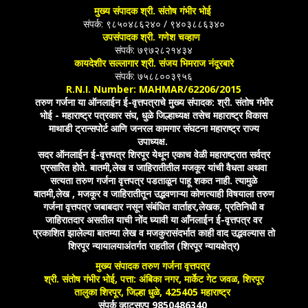
मुख्य संपादक श्री. संतोष गंभीर भोई
संपर्क: ९८५०४८६२४० / ९४०३८८६३४०
उपसंपादक श्री. गणेश चव्हाण
संपर्क: ७९७२८२१४३४
कायदेशीर सल्लागार श्री. संजय भिमराज नंदूरबारे
संपर्क: ७५८८००३९५६
R.N.I. Number: MAHMAR/62206/2015
तरुण गर्जना या ऑनलाईन ई-वृत्तपत्राचे मुख्य संपादक: श्री. संतोष गंभीर
भोई - महाराष्ट्र पत्रकार संघ, धुळे जिल्हाध्यक्ष तसेच महाराष्ट्र विकास
माथाडी ट्रान्सपोर्ट आणि जनरल कामगार संघटना महाराष्ट्र राज्य
उपाध्यक्ष.
सदर ऑनलाईन ई-वृत्तपत्र शिरपूर येथून एकाच वेळी महाराष्ट्रात सर्वत्र
प्रसारित होते. बातमी,लेख व जाहिरातीतील मजकूर यांची वैधता अथवा
सत्यता तरुण गर्जना वृत्तपत्र पडताळून पाहू शकत नाही. त्यामुळे
बातमी,लेख , मजकूर व जाहिरातीतून उद्भवणाऱ्या कोणत्याही विषयाला तरुण
गर्जना वृत्तपत्र जबाबदार नसून संबंधित वार्ताहर,लेखक, प्रतिनिधी व
जाहिरातदार असतील याची नोंद घ्यावी या आँनलाईन ई-वृत्तपत्र वर
प्रकाशित झालेल्या बातम्या लेख व मजकुरासंदर्भात काही वाद उद्भवल्यास तो
शिरपूर न्यायालयाअंतर्गत राहतील (शिरपूर न्यायक्षेत्र)
मुख्य संपादक तरुण गर्जना वृत्तपत्र
श्री. संतोष गंभीर भोई, पत्ता: अंबिका नगर, मार्केट गेट जवळ, शिरपूर
तालुका शिरपूर, जिल्हा धुळे, 425405 महाराष्ट्र
संपर्क व्हाटसएप 9850486340