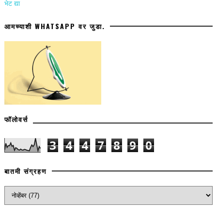
भेट द्या
आमच्याशी WHATSAPP वर जुडा.
फॉलोवर्स
3
4
4
7
8
9
0
बातमी संग्रहण