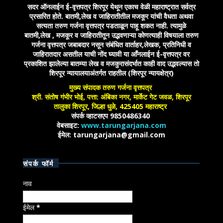
सदर ऑनलाईन ई-वृत्तपत्र शिरपूर येथून एकाच वेळी महाराष्ट्रात सर्वत्र
प्रसारित होते. बातमी,लेख व जाहिरातीतील मजकूर यांची वैधता अथवा
सत्यता तरुण गर्जना वृत्तपत्र पडताळून पाहू शकत नाही. त्यामुळे
बातमी,लेख , मजकूर व जाहिरातीतून उद्भवणाऱ्या कोणत्याही विषयाला तरुण
गर्जना वृत्तपत्र जबाबदार नसून संबंधित वार्ताहर,लेखक, प्रतिनिधी व
जाहिरातदार असतील याची नोंद घ्यावी या आँनलाईन ई-वृत्तपत्र वर
प्रकाशित झालेल्या बातम्या लेख व मजकुरासंदर्भात काही वाद उद्भवल्यास तो
शिरपूर न्यायालयाअंतर्गत राहतील (शिरपूर न्यायक्षेत्र)
मुख्य संपादक तरुण गर्जना वृत्तपत्र
श्री. संतोष गंभीर भोई, पत्ता: अंबिका नगर, मार्केट गेट जवळ, शिरपूर
तालुका शिरपूर, जिल्हा धुळे, 425405 महाराष्ट्र
संपर्क व्हाटसएप 9850486340
वेबसाइट:
www.tarungarjana.com
ईमेल: tarungarjana@gmail.com
संपर्क फॉर्म
नाव
ईमेल
*