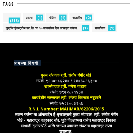
TAGS
(1)
(1)
(2)
आस्था
पोलिस
राजकीय
(318)
(1)
(1)
लुब्रॉल इंडस्ट्रीज प्रा.लि. चा १० वा वर्धापन दिन उत्साहात संपन्न..
सामाजिक
आमच्या विषयी
मुख्य संपादक श्री. संतोष गंभीर भोई
संपर्क: ९८५०४८६२४० / ९४०३८८६३४०
उपसंपादक श्री. गणेश चव्हाण
संपर्क: ७९७२८२१४३४
कायदेशीर सल्लागार श्री. संजय भिमराज नंदूरबारे
संपर्क: ७५८८००३९५६
R.N.I. Number: MAHMAR/62206/2015
तरुण गर्जना या ऑनलाईन ई-वृत्तपत्राचे मुख्य संपादक: श्री. संतोष गंभीर
भोई - महाराष्ट्र पत्रकार संघ, धुळे जिल्हाध्यक्ष तसेच महाराष्ट्र विकास
माथाडी ट्रान्सपोर्ट आणि जनरल कामगार संघटना महाराष्ट्र राज्य
उपाध्यक्ष.