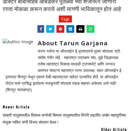
डॉक्टर बाबासाहेब आंबेडकर पुतळ्या च्या शेजारून जाणारा
रस्ता मोकळा करून करावे अशी मागणी भाविकातून होत आहे
Tags
About Tarun Garjana
तरुण गर्जना या ऑनलाईन ई-वृत्तपत्राचे मुख्य संपादक: श्री.
संतोष गंभीर भोई - महाराष्ट्र पत्रकार संघ, धुळे जिल्हाध्यक्ष
तसेच महाराष्ट्र विकास माथाडी ट्रान्सपोर्ट आणि जनरल
कामगार संघटना महाराष्ट्र राज्य उपाध्यक्ष. सदर ऑनलाईन ई-
वृत्तपत्र शिरपूर येथून एकाच वेळी महाराष्ट्रात सर्वत्र प्रसारित होते. या ऑनलाईन
पोर्टल मध्ये प्रसिद्ध झालेल्या मजकुराशी संपादक मंडळ सहमत असेलच असे नाही.
(शिरपूर न्यायक्षेत्र)
Newer Article
साक्री तालुक्यातील विकास कन्येची किमया तालुक्यातील तिरंगी लढतीत अखेर महायुतीच्या
मंजुळा गावित यांनी विजय संपादन केला !
Older Article