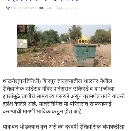
by
Tarun Garjana
on
रविवार, नोव्हेंबर २४, २०२४
थाळनेर(प्रतिनिधी)
शिरपूर तालुक्यातील थाळनेर येथील
ऐतिहासिक खंडेराव मंदिर परिसरात उकिरडे व बाभळींच्या
झाडांमुळे घाणीचे साम्राज्य पसरले असून ग्रामपंचायतने याकडे
दुर्लक्ष केलेले आहे. यात्रेनिमित्त या परिसरात साफसफाई
करण्याची मागणी भाविकांकडून होत आहे.
याबाबत थोडक्यात वृत्त असे की दरवर्षी ऐतिहासिक चंपाषष्ठीला