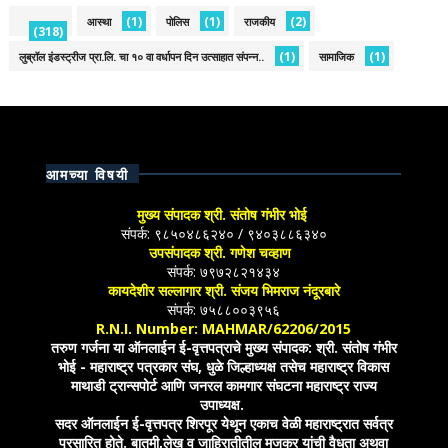
(1)
(1)
(2)
आस्था
पोलिस
राजकीय
(318)
(1)
(1)
लुब्रॉल इंडस्ट्रीज प्रा.लि. चा १० वा वर्धापन दिन उत्साहात संपन्न..
सामाजिक
आमच्या विषयी
मुख्य संपादक श्री. संतोष गंभीर भोई
संपर्क: ९८५०४८६२४० / ९४०३८८६३४०
उपसंपादक श्री. गणेश चव्हाण
संपर्क: ७९७२८२१४३४
कायदेशीर सल्लागार श्री. संजय भिमराज नंदूरबारे
संपर्क: ७५८८००३९५६
R.N.I. Number: MAHMAR/62206/2015
तरुण गर्जना या ऑनलाईन ई-वृत्तपत्राचे मुख्य संपादक: श्री. संतोष गंभीर
भोई - महाराष्ट्र पत्रकार संघ, धुळे जिल्हाध्यक्ष तसेच महाराष्ट्र विकास
माथाडी ट्रान्सपोर्ट आणि जनरल कामगार संघटना महाराष्ट्र राज्य
उपाध्यक्ष.
सदर ऑनलाईन ई-वृत्तपत्र शिरपूर येथून एकाच वेळी महाराष्ट्रात सर्वत्र
प्रसारित होते. बातमी,लेख व जाहिरातीतील मजकूर यांची वैधता अथवा