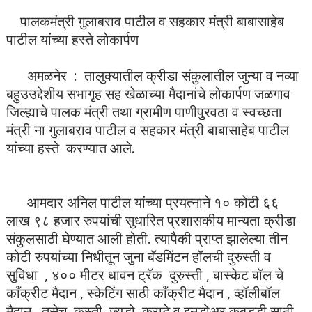
पालकमंत्री गुलाबराव पाटील व सहकार मंत्री बाबासाहेब
पाटील यांच्या हस्ते लोकार्पण
अमळनेर : तालुक्यातील क्रीडा संकुलातील जुन्या व नव्या
बहुउउद्देशीय सभागृह सह खेळाच्या मैदानांचे लोकार्पण जळगाव
जिल्ह्याचे पालक मंत्री तथा ग्रामीण पाणीपुरवठा व स्वच्छता
मंत्री ना गुलाबराव पाटील व सहकार मंत्री बाबासाहेब पाटील
यांच्या हस्ते करण्यात आले.
आमदार अनिल पाटील यांच्या प्रयत्नाने १० कोटी ६६
लाख ९८ हजार रुपयांची सुधारित प्रशासकीय मान्यता क्रीडा
संकुलसाठी घेण्यात आली होती. त्यापैकी प्राप्त झालेल्या तीन
कोटी रुपयांच्या निधीतून जुना बॅडमिंटन हॉलची दुरुस्ती व
सुविधा , ४०० मीटर धावन ट्रॅक दुरुस्ती , बास्केट बॉल चे
काँक्रीट मैदान , स्केटिंग साठी काँक्रीट मैदान , व्हॉलीबॉल
मैदान , तसेच कुस्ती ,ज्यूडो ,कराटे व इनडोअर कबड्डी साठी