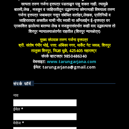
सत्यता तरुण गर्जना वृत्तपत्र पडताळून पाहू शकत नाही. त्यामुळे
बातमी,लेख , मजकूर व जाहिरातीतून उद्भवणाऱ्या कोणत्याही विषयाला तरुण
गर्जना वृत्तपत्र जबाबदार नसून संबंधित वार्ताहर,लेखक, प्रतिनिधी व
जाहिरातदार असतील याची नोंद घ्यावी या आँनलाईन ई-वृत्तपत्र वर
प्रकाशित झालेल्या बातम्या लेख व मजकुरासंदर्भात काही वाद उद्भवल्यास तो
शिरपूर न्यायालयाअंतर्गत राहतील (शिरपूर न्यायक्षेत्र)
मुख्य संपादक तरुण गर्जना वृत्तपत्र
श्री. संतोष गंभीर भोई, पत्ता: अंबिका नगर, मार्केट गेट जवळ, शिरपूर
तालुका शिरपूर, जिल्हा धुळे, 425405 महाराष्ट्र
संपर्क व्हाटसएप 9850486340
वेबसाइट:
www.tarungarjana.com
ईमेल: tarungarjana@gmail.com
संपर्क फॉर्म
नाव
ईमेल
*
मेसेज
*