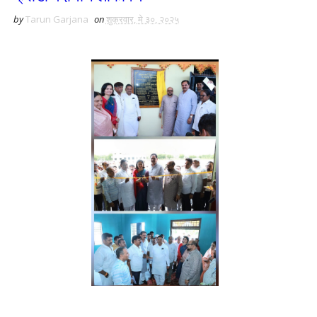
by
Tarun Garjana
on
शुक्रवार, मे ३०, २०२५