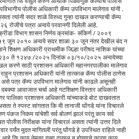
 प्रमाणात फि वसुल करुन आर्थीक पिळवणुक केल्याचे पोलीस
िभागीय पोलीस अधिकारी कॅम्प उपविभाग मालेगाव यांनी .
ा त्यांनी सदर शाळे विरुध्द गुन्हा दाखल करण्याची कॅम्प
 रोजीचे पत्रा अन्वये परवानगी दिलेली आहे.
व क्रीडा विभाग शासन निर्णय क्रमांक- संकिर्ण / २००९
१९ जुन २०१० अन्वये सदर शाळा ३० जून नंतर देखील बंद न
याने शिक्षण अधिकारी प्राथमीक जिल्हा परीषद नाशिक यांच्या
 १२३० ते १२४७ /२०२५ दिनांक ०३/१०/२०२५ अन्वयेच्या
 दाखल करणे साठी प्रशासन अधिकारी महानगरपालीका मालेगाव
 राहुन प्रशासन अधिकारी यांनी तात्काळ कॅम्प पोलीस ठाणेस
े. असे पत्र कॅम्प उपविभाग मालेगाव यांनी काढले असूनही
दबक्या आवाजात चर्चा आहे गटशिक्षण विस्तार अधिकारी
ानगर पालिका प्रशासन अधिकारी यांच्याकडे बोट दाखवतात
ा ते स्पस्ट सांगतात कि मी तानाजी घोंगडे यांना विचारले
षण पंकज निकम यांचेशी सर्व बोलणं झालं परंतु काय सर्व
ाबत पोलीस निरीक्षक यांना विचारलं असता त्यांनी उत्तर दिले
ार पर्यंत मुदत मागितली परंतु घोंगडे हे उपस्थित राहिले नाही
ाव आहे कि काय नेमका गुन्हा दाखल न होण्याचे कारण काय