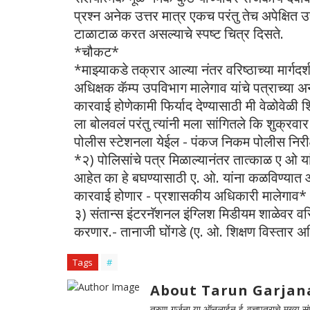
प्रश्न अनेक उत्तर मात्र एकच परंतु तेच अपेक्षित
टाळाटाळ करत असल्याचे स्पष्ट चित्र दिसते.
*चौकट*
*माझ्याकडे तक्रार आल्या नंतर वरिष्ठाच्या मार्ग
अधिक्षक कॅम्प उपविभाग मालेगाव यांचे पत्राच्या अ
कारवाई होणेकामी फिर्याद देण्यासाठी मी वेळोवेळी 
ला बोलवलं परंतु त्यांनी मला सांगितले कि शुक्रव
पोलीस स्टेशनला येईल - पंकज निकम पोलीस निरीक
*२) पोलिसांचे पत्र मिळाल्यानंतर तात्काळ ए ओ या
आहेत का हे बघण्यासाठी ए. ओ. यांना कळविण्यात आ
कारवाई होणार - प्रशासकीय अधिकारी मालेगाव*
३) संतान्स इंटरनॅशनल इंग्लिश मिडीयम शाळेवर वरिष
करणार.- तानाजी घोंगडे (ए. ओ. शिक्षण विस्तार अ
Tags
#
About Tarun Garjan
तरुण गर्जना या ऑनलाईन ई-वृत्तपत्राचे मुख्य संपा