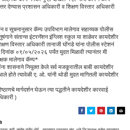
 उत्तर देण्यास प्रशासन अधिकारी व शिक्षण विस्तार अधिकारी
दर्शन व सूचनानुसार कॅम्प उपविभाग मालेगाव सहाय्यक पोलीस
नुषंगाने संतान्स इंटरनॅशन इंग्लिश स्कुल या शाळेवर कायदेशीर
शिक्षण विस्तार अधिकारी तानाजी घोंगडे यांना पोलीस स्टेशनं
ार दिनांक ०९/०५/२०२६ पर्यंत मुदत मिळावी त्यानंतर मी
्षक मालेगाव कॅम्प*
ंना शासनाने नियुक्त केले सर्व मजकूरातील बाबी कायदेशीर
ले होते त्यावेळी ए. ओ. यांनी थोडी मुदत मागितली कायदेशीर
्ठाणचे मार्गदर्शन घेऊन त्या पद्धतीने कायदेशीर कारवाई
धिकारी )
a
दक: श्री. संतोष गंभीर भोई - महाराष्ट्र पत्रकार संघ, धुळे जिल्हाध्यक्ष तसेच महाराष्ट्र