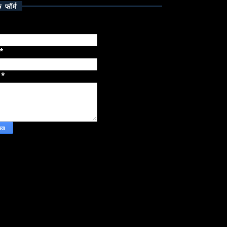
क फॉर्म
*
ज
*