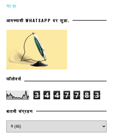
भेट द्या
आमच्याशी WHATSAPP वर जुडा.
फॉलोवर्स
3
4
4
7
7
8
3
बातमी संग्रहण