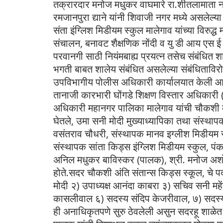
तक्रारदार मनोज मधुकर वाघमारे रा.शीतलामाता न
रमजानपुरा द्याने यांनी शिवाजी नगर मध्ये असलेल्
संता इंग्लिश मिडीयम स्कुल मालेगाव यांच्या विरुद्
संचालन, बनावट शैक्षणिक नोंदी व यु डी आय एस ई
परवानगी साठी नियंमबाह्य प्रयत्न तसेच संबंधित शा
भगती बाबत शालेय संबंधित असलेल्या संबंधिताविर
उपविभागीय पोलीस अधिकारी कार्यालयात केली आहे
तानाजी कारभारी घोंगडे शिक्षण विस्तार अधिकारी 
अधिकारी महानगर पालिका मालेगाव यांची चौकशी कर
घेतले, उमा सनी मोदी मुख्याध्यापिका तथा संस्था
वसंतराव चौधरी, संस्थापक मानव इग्लीश मिडीयम स्
संस्थापक सांता किड्स इंग्लिश मिडीयम स्कुल, प
अनिल मधुकर बाविस्कर (पालक), श्री. मनोज अशो
होते.सदर चौकशी अंति संतान्स किड्स स्कूल, चे प
मोदी २) उपाध्यक्ष आनंदा काबरा ३) सचिव सनी महे
कासलीवाल ६) सदस्य संदिप केजरीवाल, ७) सदस्य श
ही अनाधिकृतपणे सुरु ठेवलेली असुन सदरहू शाळेत अ