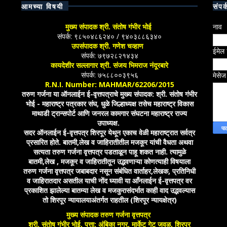
आमच्या विषयी
संपर्
मुख्य संपादक श्री. संतोष गंभीर भोई
नाव
संपर्क: ९८५०४८६२४० / ९४०३८८६३४०
उपसंपादक श्री. गणेश चव्हाण
ईमेल
संपर्क: ७९७२८२१४३४
कायदेशीर सल्लागार श्री. संजय भिमराज नंदूरबारे
संपर्क: ७५८८००३९५६
मेसे
R.N.I. Number: MAHMAR/62206/2015
तरुण गर्जना या ऑनलाईन ई-वृत्तपत्राचे मुख्य संपादक: श्री. संतोष गंभीर
भोई - महाराष्ट्र पत्रकार संघ, धुळे जिल्हाध्यक्ष तसेच महाराष्ट्र विकास
माथाडी ट्रान्सपोर्ट आणि जनरल कामगार संघटना महाराष्ट्र राज्य
उपाध्यक्ष.
सदर ऑनलाईन ई-वृत्तपत्र शिरपूर येथून एकाच वेळी महाराष्ट्रात सर्वत्र
प्रसारित होते. बातमी,लेख व जाहिरातीतील मजकूर यांची वैधता अथवा
सत्यता तरुण गर्जना वृत्तपत्र पडताळून पाहू शकत नाही. त्यामुळे
बातमी,लेख , मजकूर व जाहिरातीतून उद्भवणाऱ्या कोणत्याही विषयाला
तरुण गर्जना वृत्तपत्र जबाबदार नसून संबंधित वार्ताहर,लेखक, प्रतिनिधी
व जाहिरातदार असतील याची नोंद घ्यावी या आँनलाईन ई-वृत्तपत्र वर
प्रकाशित झालेल्या बातम्या लेख व मजकुरासंदर्भात काही वाद उद्भवल्यास
तो शिरपूर न्यायालयाअंतर्गत राहतील (शिरपूर न्यायक्षेत्र)
मुख्य संपादक तरुण गर्जना वृत्तपत्र
श्री. संतोष गंभीर भोई, पत्ता: अंबिका नगर, मार्केट गेट जवळ, शिरपूर