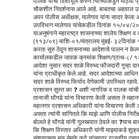
पालक यांची दिशाभूल करुन त्यांच्याकडुन मोठ्या
चौकशीत निदर्शनास आले आहे. बाबतचा अहवाल उपव
अपर पोलीस अधीक्षक, मालेगाव यांना सादर केला असत
उपविभाग मालेगाव यांचेकडील दिनांक १५/०४/२०२६
याअनुषंगाने महाराष्ट्र शासनाच्या शालेय शिक्षण 
(९१३/०९) माशि-०१/मंत्रालय मुंबई- ३२दिनांक 
करता सुरु ठेवून शासनाच्या आदेशाचे पालन न केल्
कार्यालकडील जावक क्रमांक शिक्षण/प्राथ-८/
आदेशा नुसार सदर शाळे विरुध्द फौजदारी गुन्हा
यांना प्राधीकृत केले आहे. सदर आदेशाच्या आधिन
सदर शाळे विरुध्द फिर्याद देणेकामी उपस्थित रहाव
प्रशासन सुस्त का ❓ अशी नागरिक व पालक यांची 
तानाजी घोंगडे यांना विचारणा केली असता ते मह
महानगर प्रशासन अधिकारी यांना विचारणा केली असत
असता त्यांनी सांगितले कि माझे आणि पोलीस निरीक्
बोलले हे घोंगडे यांनी गुलस्त्यात ठेवले का ❓याच ब
कि शिक्षण विस्तार अधिकारी यांनी माझ्याकडे शुक्रव
संशयात्मक मूळ नेमके कुठे यांच्यावर राजकीय दब