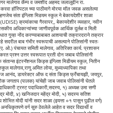
गर मालेगाव कॅम्प व जमशीद अहमद जलालुद्दीन रा.
या करवा हॉस्पिटल च्या पाठीमागे मोरया मॉल जवळ असलेल्या
ध म्हणजेच संता इंग्लिश मिडयम स्कुल ने बेकायदेशीर शाळा
 (UDISE) क्रमांकाचा गैरवापर,, बेकायदेशीर व्यवहार, नवीन
सकीय अधिकाऱ्यांच्या जाणीवपूर्वक आर्थिक दुर्लक्ष व मिली
ोधात गुन्हा नोंद करण्याबाबाबत आशयाची तक्रारदराने तक्रार
 सदरील बाब गंभीर स्वरूपाची असल्याने पोलिसांनी स्वतः
(ए. ओ.) पंचायत समिती मालेगाव, अतिरिक्त कार्य. प्रशासन
त प्रश्न उत्तर स्वरूपात प्रती दोन जबाब पोलिसांनी
पक संतान्स इंटरनॅशनल किड्स इंग्लिश मिडीयम स्कुल, नितीन
कुल मालेगाव,राणु अमित लोया, मुध्याध्यापिका तथा
ंकज आनंद, डायरेक्टर ऑफ द संता किड्स फ्रँचायझी, जयपुर,
क जगताप (पालक) यांचेही जाब जवाब पोलिसांनी घेतले
दाधिकारी ट्रस्ट पदाधिकारी,सदस्य, १) अध्यक्ष उमा सणी
ंद्र मोदी, ४) खनिजदार महेंद्र मोदी, ५) सदस्य सतिश
ोभित मोदी यांनी सदर शाळा (इयत्ता ०१ पासुन पुढील वर्ग)
नधिकृतपणे वर्ग सुरु ठेवलेले आहेत व सदर विद्यार्थी व