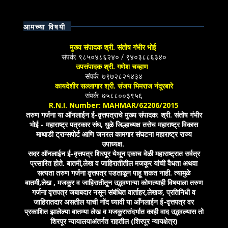
आमच्या विषयी
मुख्य संपादक श्री. संतोष गंभीर भोई
संपर्क: ९८५०४८६२४० / ९४०३८८६३४०
उपसंपादक श्री. गणेश चव्हाण
संपर्क: ७९७२८२१४३४
कायदेशीर सल्लागार श्री. संजय भिमराज नंदूरबारे
संपर्क: ७५८८००३९५६
R.N.I. Number: MAHMAR/62206/2015
तरुण गर्जना या ऑनलाईन ई-वृत्तपत्राचे मुख्य संपादक: श्री. संतोष गंभीर
भोई - महाराष्ट्र पत्रकार संघ, धुळे जिल्हाध्यक्ष तसेच महाराष्ट्र विकास
माथाडी ट्रान्सपोर्ट आणि जनरल कामगार संघटना महाराष्ट्र राज्य
उपाध्यक्ष.
सदर ऑनलाईन ई-वृत्तपत्र शिरपूर येथून एकाच वेळी महाराष्ट्रात सर्वत्र
प्रसारित होते. बातमी,लेख व जाहिरातीतील मजकूर यांची वैधता अथवा
सत्यता तरुण गर्जना वृत्तपत्र पडताळून पाहू शकत नाही. त्यामुळे
बातमी,लेख , मजकूर व जाहिरातीतून उद्भवणाऱ्या कोणत्याही विषयाला तरुण
गर्जना वृत्तपत्र जबाबदार नसून संबंधित वार्ताहर,लेखक, प्रतिनिधी व
जाहिरातदार असतील याची नोंद घ्यावी या आँनलाईन ई-वृत्तपत्र वर
प्रकाशित झालेल्या बातम्या लेख व मजकुरासंदर्भात काही वाद उद्भवल्यास तो
शिरपूर न्यायालयाअंतर्गत राहतील (शिरपूर न्यायक्षेत्र)