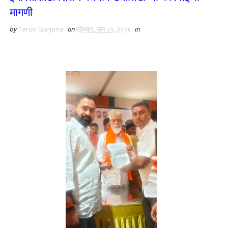
मागणी
by
Tarun Garjana
on
सोमवार, जून ०१, २०२६
in