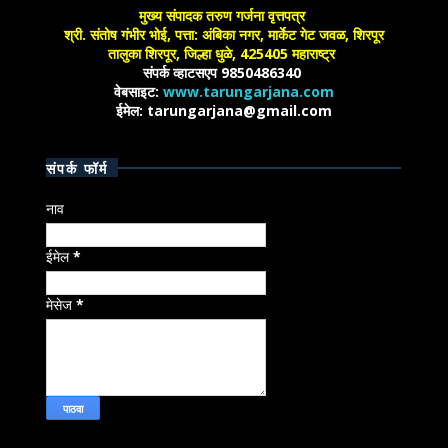
मुख्य संपादक तरुण गर्जना वृत्तपत्र
श्री. संतोष गंभीर भोई, पत्ता: अंबिका नगर, मार्केट गेट जवळ, शिरपूर
तालुका शिरपूर, जिल्हा धुळे, 425405 महाराष्ट्र
संपर्क व्हाटसएप 9850486340
वेबसाइट:
www.tarungarjana.com
ईमेल: tarungarjana@gmail.com
संपर्क फॉर्म
नाव
ईमेल
*
मेसेज
*