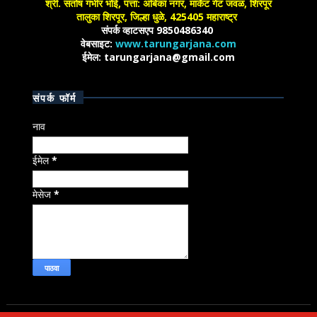
श्री. संतोष गंभीर भोई, पत्ता: अंबिका नगर, मार्केट गेट जवळ, शिरपूर
तालुका शिरपूर, जिल्हा धुळे, 425405 महाराष्ट्र
संपर्क व्हाटसएप 9850486340
वेबसाइट:
www.tarungarjana.com
ईमेल: tarungarjana@gmail.com
संपर्क फॉर्म
नाव
ईमेल
*
मेसेज
*