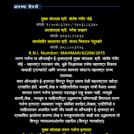
आमच्या विषयी
मुख्य संपादक श्री. संतोष गंभीर भोई
संपर्क: ९८५०४८६२४० / ९४०३८८६३४०
उपसंपादक श्री. गणेश चव्हाण
संपर्क: ७९७२८२१४३४
कायदेशीर सल्लागार श्री. संजय भिमराज नंदूरबारे
संपर्क: ७५८८००३९५६
R.N.I. Number: MAHMAR/62206/2015
तरुण गर्जना या ऑनलाईन ई-वृत्तपत्राचे मुख्य संपादक: श्री. संतोष गंभीर
भोई - महाराष्ट्र पत्रकार संघ, धुळे जिल्हाध्यक्ष तसेच महाराष्ट्र विकास
माथाडी ट्रान्सपोर्ट आणि जनरल कामगार संघटना महाराष्ट्र राज्य
उपाध्यक्ष.
सदर ऑनलाईन ई-वृत्तपत्र शिरपूर येथून एकाच वेळी महाराष्ट्रात सर्वत्र
प्रसारित होते. बातमी,लेख व जाहिरातीतील मजकूर यांची वैधता अथवा
सत्यता तरुण गर्जना वृत्तपत्र पडताळून पाहू शकत नाही. त्यामुळे
बातमी,लेख , मजकूर व जाहिरातीतून उद्भवणाऱ्या कोणत्याही विषयाला तरुण
गर्जना वृत्तपत्र जबाबदार नसून संबंधित वार्ताहर,लेखक, प्रतिनिधी व
जाहिरातदार असतील याची नोंद घ्यावी या आँनलाईन ई-वृत्तपत्र वर
प्रकाशित झालेल्या बातम्या लेख व मजकुरासंदर्भात काही वाद उद्भवल्यास तो
शिरपूर न्यायालयाअंतर्गत राहतील (शिरपूर न्यायक्षेत्र)
मुख्य संपादक तरुण गर्जना वृत्तपत्र