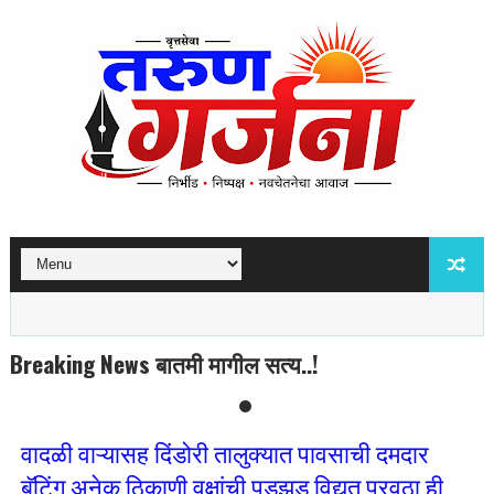
Breaking News बातमी मागील सत्य..!
वादळी वाऱ्यासह दिंडोरी तालुक्यात पावसाची दमदार
बॅटिंग अनेक ठिकाणी वृक्षांची पडझड विद्युत पुरवठा ही