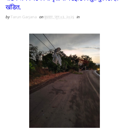
खंडित.
by
Tarun Garjana
on
बुधवार, जून ०३, २०२६
in