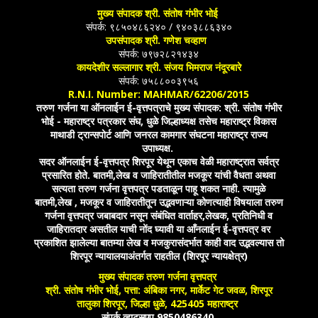
मुख्य संपादक श्री. संतोष गंभीर भोई
संपर्क: ९८५०४८६२४० / ९४०३८८६३४०
उपसंपादक श्री. गणेश चव्हाण
संपर्क: ७९७२८२१४३४
कायदेशीर सल्लागार श्री. संजय भिमराज नंदूरबारे
संपर्क: ७५८८००३९५६
R.N.I. Number: MAHMAR/62206/2015
तरुण गर्जना या ऑनलाईन ई-वृत्तपत्राचे मुख्य संपादक: श्री. संतोष गंभीर
भोई - महाराष्ट्र पत्रकार संघ, धुळे जिल्हाध्यक्ष तसेच महाराष्ट्र विकास
माथाडी ट्रान्सपोर्ट आणि जनरल कामगार संघटना महाराष्ट्र राज्य
उपाध्यक्ष.
सदर ऑनलाईन ई-वृत्तपत्र शिरपूर येथून एकाच वेळी महाराष्ट्रात सर्वत्र
प्रसारित होते. बातमी,लेख व जाहिरातीतील मजकूर यांची वैधता अथवा
सत्यता तरुण गर्जना वृत्तपत्र पडताळून पाहू शकत नाही. त्यामुळे
बातमी,लेख , मजकूर व जाहिरातीतून उद्भवणाऱ्या कोणत्याही विषयाला तरुण
गर्जना वृत्तपत्र जबाबदार नसून संबंधित वार्ताहर,लेखक, प्रतिनिधी व
जाहिरातदार असतील याची नोंद घ्यावी या आँनलाईन ई-वृत्तपत्र वर
प्रकाशित झालेल्या बातम्या लेख व मजकुरासंदर्भात काही वाद उद्भवल्यास तो
शिरपूर न्यायालयाअंतर्गत राहतील (शिरपूर न्यायक्षेत्र)
मुख्य संपादक तरुण गर्जना वृत्तपत्र
श्री. संतोष गंभीर भोई, पत्ता: अंबिका नगर, मार्केट गेट जवळ, शिरपूर
तालुका शिरपूर, जिल्हा धुळे, 425405 महाराष्ट्र
संपर्क व्हाटसएप 9850486340