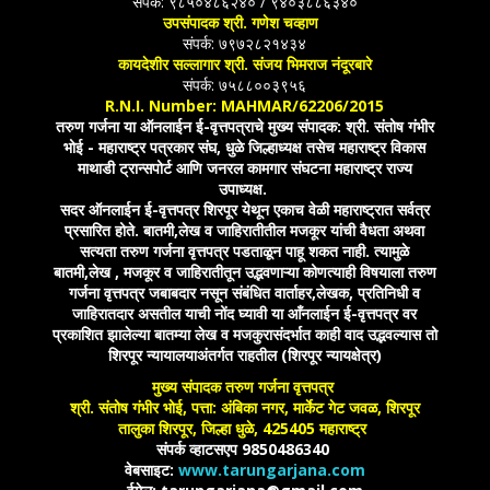
संपर्क: ९८५०४८६२४० / ९४०३८८६३४०
उपसंपादक श्री. गणेश चव्हाण
संपर्क: ७९७२८२१४३४
कायदेशीर सल्लागार श्री. संजय भिमराज नंदूरबारे
संपर्क: ७५८८००३९५६
R.N.I. Number: MAHMAR/62206/2015
तरुण गर्जना या ऑनलाईन ई-वृत्तपत्राचे मुख्य संपादक: श्री. संतोष गंभीर
भोई - महाराष्ट्र पत्रकार संघ, धुळे जिल्हाध्यक्ष तसेच महाराष्ट्र विकास
माथाडी ट्रान्सपोर्ट आणि जनरल कामगार संघटना महाराष्ट्र राज्य
उपाध्यक्ष.
सदर ऑनलाईन ई-वृत्तपत्र शिरपूर येथून एकाच वेळी महाराष्ट्रात सर्वत्र
प्रसारित होते. बातमी,लेख व जाहिरातीतील मजकूर यांची वैधता अथवा
सत्यता तरुण गर्जना वृत्तपत्र पडताळून पाहू शकत नाही. त्यामुळे
बातमी,लेख , मजकूर व जाहिरातीतून उद्भवणाऱ्या कोणत्याही विषयाला तरुण
गर्जना वृत्तपत्र जबाबदार नसून संबंधित वार्ताहर,लेखक, प्रतिनिधी व
जाहिरातदार असतील याची नोंद घ्यावी या आँनलाईन ई-वृत्तपत्र वर
प्रकाशित झालेल्या बातम्या लेख व मजकुरासंदर्भात काही वाद उद्भवल्यास तो
शिरपूर न्यायालयाअंतर्गत राहतील (शिरपूर न्यायक्षेत्र)
मुख्य संपादक तरुण गर्जना वृत्तपत्र
श्री. संतोष गंभीर भोई, पत्ता: अंबिका नगर, मार्केट गेट जवळ, शिरपूर
तालुका शिरपूर, जिल्हा धुळे, 425405 महाराष्ट्र
संपर्क व्हाटसएप 9850486340
वेबसाइट:
www.tarungarjana.com