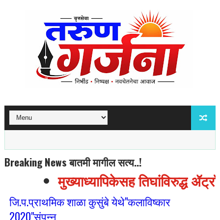
Breaking News बातमी मागील सत्य..!
मुख्याध्यापिकेसह तिघांविरुद्ध ॲट्र
जि.प.प्राथमिक शाळा कुसुंबे येथे"कलाविष्कार
2020"संपन्न