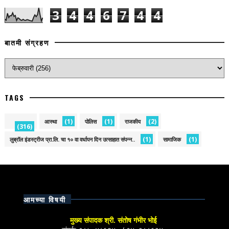
3
4
4
6
7
4
4
बातमी संग्रहण
TAGS
(1)
(1)
(2)
आस्था
पोलिस
राजकीय
(316)
(1)
(1)
लुब्रॉल इंडस्ट्रीज प्रा.लि. चा १० वा वर्धापन दिन उत्साहात संपन्न..
सामाजिक
आमच्या विषयी
मुख्य संपादक श्री. संतोष गंभीर भोई