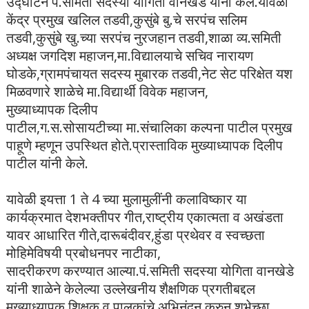
उद्घाटन पं.समिती सदस्या योगिता वानखेडे यांनी केले.यावेळी
केंद्र प्रमुख खलिल तडवी,कुसुंबे बु.चे सरपंच सलिम
तडवी,कुसुंबे खु.च्या सरपंच नुरजहान तडवी,शाळा व्य.समिती
अध्यक्ष जगदिश महाजन,मा.विद्यालयाचे सचिव नारायण
घोडके,ग्रामपंचायत सदस्य मुबारक तडवी,नेट सेट परिक्षेत यश
मिळवणारे शाळेचे मा.विद्यार्थी विवेक महाजन,
मुख्याध्यापक दिलीप
पाटील,ग.स.सोसायटीच्या मा.संचालिका कल्पना पाटील प्रमुख
पाहूणे म्हणून उपस्थित होते.प्रास्ताविक मुख्याध्यापक दिलीप
पाटील यांनी केले.
यावेळी इयत्ता 1 ते 4 च्या मुलामुलींनी कलाविष्कार या
कार्यक्रमात देशभक्तीपर गीत,राष्ट्रीय एकात्मता व अखंडता
यावर आधारित गीते,दारूबंदीवर,हुंडा प्रथेवर व स्वच्छता
मोहिमेविषयी प्रबोधनपर नाटीका,
सादरीकरण करण्यात आल्या.पं.समिती सदस्या योगिता वानखेडे
यांनी शाळेने केलेल्या उल्लेखनीय शैक्षणिक प्रगतीबद्दल
मुख्याध्यापक,शिक्षक,व पालकांचे अभिनंदन करुन शुभेच्छा