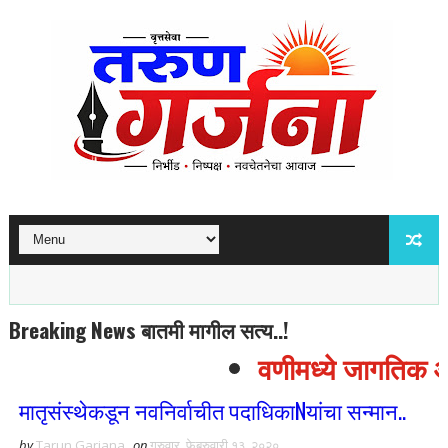
Breaking News बातमी मागील सत्य..!
वणीमध्ये जागतिक आदि
मातृसंस्थेकडून नवनिर्वाचीत पदाधिकाNयांचा सन्मान..
by
Tarun Garjana
on
गुरुवार, फेब्रुवारी १३, २०२०