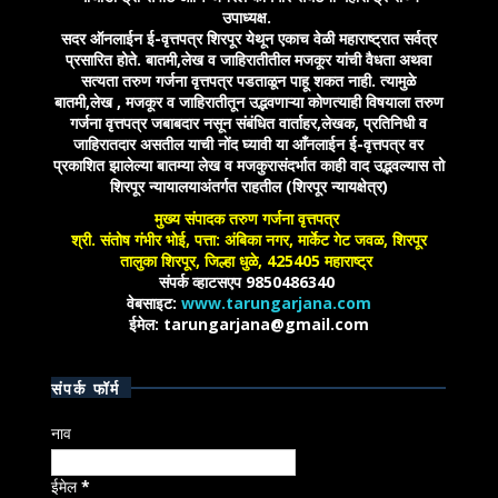
उपाध्यक्ष.
सदर ऑनलाईन ई-वृत्तपत्र शिरपूर येथून एकाच वेळी महाराष्ट्रात सर्वत्र
प्रसारित होते. बातमी,लेख व जाहिरातीतील मजकूर यांची वैधता अथवा
सत्यता तरुण गर्जना वृत्तपत्र पडताळून पाहू शकत नाही. त्यामुळे
बातमी,लेख , मजकूर व जाहिरातीतून उद्भवणाऱ्या कोणत्याही विषयाला तरुण
गर्जना वृत्तपत्र जबाबदार नसून संबंधित वार्ताहर,लेखक, प्रतिनिधी व
जाहिरातदार असतील याची नोंद घ्यावी या आँनलाईन ई-वृत्तपत्र वर
प्रकाशित झालेल्या बातम्या लेख व मजकुरासंदर्भात काही वाद उद्भवल्यास तो
शिरपूर न्यायालयाअंतर्गत राहतील (शिरपूर न्यायक्षेत्र)
मुख्य संपादक तरुण गर्जना वृत्तपत्र
श्री. संतोष गंभीर भोई, पत्ता: अंबिका नगर, मार्केट गेट जवळ, शिरपूर
तालुका शिरपूर, जिल्हा धुळे, 425405 महाराष्ट्र
संपर्क व्हाटसएप 9850486340
वेबसाइट:
www.tarungarjana.com
ईमेल: tarungarjana@gmail.com
संपर्क फॉर्म
नाव
ईमेल
*