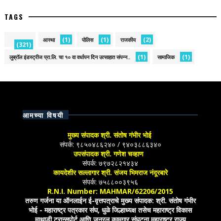
TAGS
(1)
(1)
(2)
आस्था
पोलिस
राजकीय
(321)
(1)
(1)
लुब्रॉल इंडस्ट्रीज प्रा.लि. चा १० वा वर्धापन दिन उत्साहात संपन्न..
सामाजिक
आमच्या विषयी
मुख्य संपादक श्री. संतोष गंभीर भोई
संपर्क: ९८५०४८६२४० / ९४०३८८६३४०
उपसंपादक श्री. गणेश चव्हाण
संपर्क: ७९७२८२१४३४
कायदेशीर सल्लागार श्री. संजय भिमराज नंदूरबारे
संपर्क: ७५८८००३९५६
R.N.I. Number: MAHMAR/62206/2015
तरुण गर्जना या ऑनलाईन ई-वृत्तपत्राचे मुख्य संपादक: श्री. संतोष गंभीर
भोई - महाराष्ट्र पत्रकार संघ, धुळे जिल्हाध्यक्ष तसेच महाराष्ट्र विकास
माथाडी ट्रान्सपोर्ट आणि जनरल कामगार संघटना महाराष्ट्र राज्य