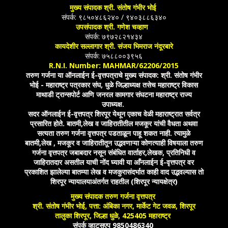
मुख्य संपादक श्री. संतोष गंभीर भोई
संपर्क: ९८५०४८६२४० / ९४०३८८६३४०
उपसंपादक श्री. गणेश चव्हाण
संपर्क: ७९७२८२१४३४
कायदेशीर सल्लागार श्री. संजय भिमराज नंदूरबारे
संपर्क: ७५८८००३९५६
R.N.I. Number: MAHMAR/62206/2015
तरुण गर्जना या ऑनलाईन ई-वृत्तपत्राचे मुख्य संपादक: श्री. संतोष गंभीर
भोई - महाराष्ट्र पत्रकार संघ, धुळे जिल्हाध्यक्ष तसेच महाराष्ट्र विकास
माथाडी ट्रान्सपोर्ट आणि जनरल कामगार संघटना महाराष्ट्र राज्य
उपाध्यक्ष.
सदर ऑनलाईन ई-वृत्तपत्र शिरपूर येथून एकाच वेळी महाराष्ट्रात सर्वत्र
प्रसारित होते. बातमी,लेख व जाहिरातीतील मजकूर यांची वैधता अथवा
सत्यता तरुण गर्जना वृत्तपत्र पडताळून पाहू शकत नाही. त्यामुळे
बातमी,लेख , मजकूर व जाहिरातीतून उद्भवणाऱ्या कोणत्याही विषयाला तरुण
गर्जना वृत्तपत्र जबाबदार नसून संबंधित वार्ताहर,लेखक, प्रतिनिधी व
जाहिरातदार असतील याची नोंद घ्यावी या आँनलाईन ई-वृत्तपत्र वर
प्रकाशित झालेल्या बातम्या लेख व मजकुरासंदर्भात काही वाद उद्भवल्यास तो
शिरपूर न्यायालयाअंतर्गत राहतील (शिरपूर न्यायक्षेत्र)
मुख्य संपादक तरुण गर्जना वृत्तपत्र
श्री. संतोष गंभीर भोई, पत्ता: अंबिका नगर, मार्केट गेट जवळ, शिरपूर
तालुका शिरपूर, जिल्हा धुळे, 425405 महाराष्ट्र
संपर्क व्हाटसएप 9850486340