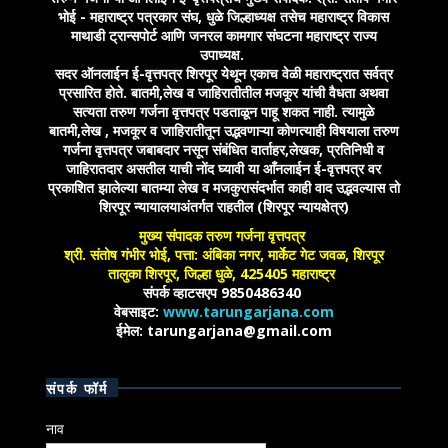
भोई - महाराष्ट्र पत्रकार संघ, धुळे जिल्हाध्यक्ष तसेच महाराष्ट्र विकास
माथाडी ट्रान्सपोर्ट आणि जनरल कामगार संघटना महाराष्ट्र राज्य
उपाध्यक्ष.
सदर ऑनलाईन ई-वृत्तपत्र शिरपूर येथून एकाच वेळी महाराष्ट्रात सर्वत्र
प्रसारित होते. बातमी,लेख व जाहिरातीतील मजकूर यांची वैधता अथवा
सत्यता तरुण गर्जना वृत्तपत्र पडताळून पाहू शकत नाही. त्यामुळे
बातमी,लेख , मजकूर व जाहिरातीतून उद्भवणाऱ्या कोणत्याही विषयाला तरुण
गर्जना वृत्तपत्र जबाबदार नसून संबंधित वार्ताहर,लेखक, प्रतिनिधी व
जाहिरातदार असतील याची नोंद घ्यावी या आँनलाईन ई-वृत्तपत्र वर
प्रकाशित झालेल्या बातम्या लेख व मजकुरासंदर्भात काही वाद उद्भवल्यास तो
शिरपूर न्यायालयाअंतर्गत राहतील (शिरपूर न्यायक्षेत्र)
मुख्य संपादक तरुण गर्जना वृत्तपत्र
श्री. संतोष गंभीर भोई, पत्ता: अंबिका नगर, मार्केट गेट जवळ, शिरपूर
तालुका शिरपूर, जिल्हा धुळे, 425405 महाराष्ट्र
संपर्क व्हाटसएप 9850486340
वेबसाइट:
www.tarungarjana.com
ईमेल: tarungarjana@gmail.com
संपर्क फॉर्म
नाव