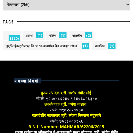
TAGS
(1)
(1)
(2)
आस्था
पोलिस
राजकीय
(320)
(1)
(1)
लुब्रॉल इंडस्ट्रीज प्रा.लि. चा १० वा वर्धापन दिन उत्साहात संपन्न..
सामाजिक
आमच्या विषयी
मुख्य संपादक श्री. संतोष गंभीर भोई
संपर्क: ९८५०४८६२४० / ९४०३८८६३४०
उपसंपादक श्री. गणेश चव्हाण
संपर्क: ७९७२८२१४३४
कायदेशीर सल्लागार श्री. संजय भिमराज नंदूरबारे
संपर्क: ७५८८००३९५६
R.N.I. Number: MAHMAR/62206/2015
तरुण गर्जना या ऑनलाईन ई-वृत्तपत्राचे मुख्य संपादक: श्री. संतोष गंभीर