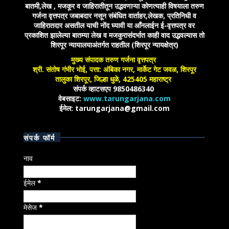
बातमी,लेख , मजकूर व जाहिरातीतून उद्भवणाऱ्या कोणत्याही विषयाला तरुण
गर्जना वृत्तपत्र जबाबदार नसून संबंधित वार्ताहर,लेखक, प्रतिनिधी व
जाहिरातदार असतील याची नोंद घ्यावी या आँनलाईन ई-वृत्तपत्र वर
प्रकाशित झालेल्या बातम्या लेख व मजकुरासंदर्भात काही वाद उद्भवल्यास तो
शिरपूर न्यायालयाअंतर्गत राहतील (शिरपूर न्यायक्षेत्र)
मुख्य संपादक तरुण गर्जना वृत्तपत्र
श्री. संतोष गंभीर भोई, पत्ता: अंबिका नगर, मार्केट गेट जवळ, शिरपूर
तालुका शिरपूर, जिल्हा धुळे, 425405 महाराष्ट्र
संपर्क व्हाटसएप 9850486340
वेबसाइट:
www.tarungarjana.com
ईमेल: tarungarjana@gmail.com
संपर्क फॉर्म
नाव
ईमेल
*
मेसेज
*