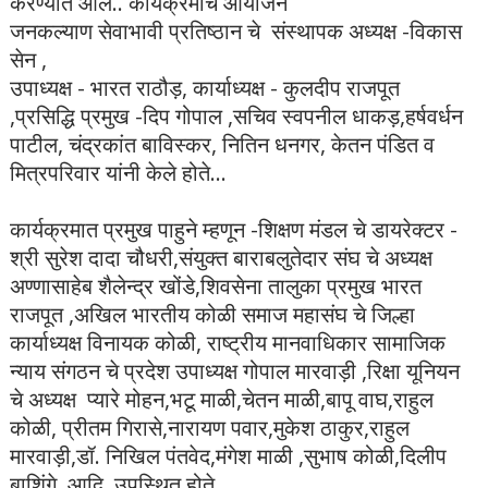
करण्यात आले.. कार्यक्रमाचे आयोजन
जनकल्याण सेवाभावी प्रतिष्ठान चे संस्थापक अध्यक्ष -विकास
सेन ,
उपाध्यक्ष - भारत राठौड़, कार्याध्यक्ष - कुलदीप राजपूत
,प्रसिद्धि प्रमुख -दिप गोपाल ,सचिव स्वपनील धाकड़,हर्षवर्धन
पाटील, चंद्रकांत बाविस्कर, नितिन धनगर, केतन पंडित व
मित्रपरिवार यांनी केले होते...
कार्यक्रमात प्रमुख पाहुने म्हणून -शिक्षण मंडल चे डायरेक्टर -
श्री सुरेश दादा चौधरी,संयुक्त बाराबलुतेदार संघ चे अध्यक्ष
अण्णासाहेब शैलेन्द्र खोंडे,शिवसेना तालुका प्रमुख भारत
राजपूत ,अखिल भारतीय कोळी समाज महासंघ चे जिल्हा
कार्याध्यक्ष विनायक कोळी, राष्ट्रीय मानवाधिकार सामाजिक
न्याय संगठन चे प्रदेश उपाध्यक्ष गोपाल मारवाड़ी ,रिक्षा यूनियन
चे अध्यक्ष प्यारे मोहन,भटू माळी,चेतन माळी,बापू वाघ,राहुल
कोळी, प्रीतम गिरासे,नारायण पवार,मुकेश ठाकुर,राहुल
मारवाड़ी,डॉ. निखिल पंतवेद,मंगेश माळी ,सुभाष कोळी,दिलीप
बाशिंगे, आदि उपस्थित होते