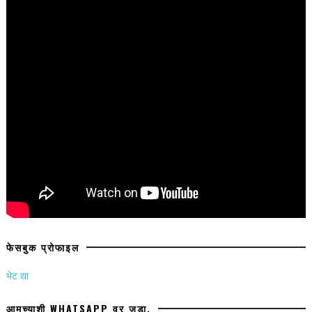
फेसबुक प्रोफाइल
भेट द्या
आमच्याशी WHATSAPP वर जुडा.