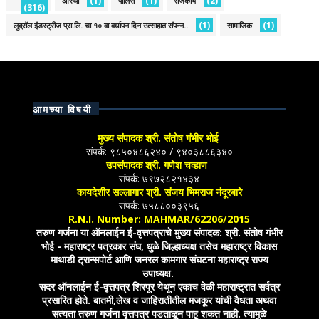
(1)
(1)
(2)
आस्था
पोलिस
राजकीय
(316)
(1)
(1)
लुब्रॉल इंडस्ट्रीज प्रा.लि. चा १० वा वर्धापन दिन उत्साहात संपन्न..
सामाजिक
आमच्या विषयी
मुख्य संपादक श्री. संतोष गंभीर भोई
संपर्क: ९८५०४८६२४० / ९४०३८८६३४०
उपसंपादक श्री. गणेश चव्हाण
संपर्क: ७९७२८२१४३४
कायदेशीर सल्लागार श्री. संजय भिमराज नंदूरबारे
संपर्क: ७५८८००३९५६
R.N.I. Number: MAHMAR/62206/2015
तरुण गर्जना या ऑनलाईन ई-वृत्तपत्राचे मुख्य संपादक: श्री. संतोष गंभीर
भोई - महाराष्ट्र पत्रकार संघ, धुळे जिल्हाध्यक्ष तसेच महाराष्ट्र विकास
माथाडी ट्रान्सपोर्ट आणि जनरल कामगार संघटना महाराष्ट्र राज्य
उपाध्यक्ष.
सदर ऑनलाईन ई-वृत्तपत्र शिरपूर येथून एकाच वेळी महाराष्ट्रात सर्वत्र
प्रसारित होते. बातमी,लेख व जाहिरातीतील मजकूर यांची वैधता अथवा
सत्यता तरुण गर्जना वृत्तपत्र पडताळून पाहू शकत नाही. त्यामुळे