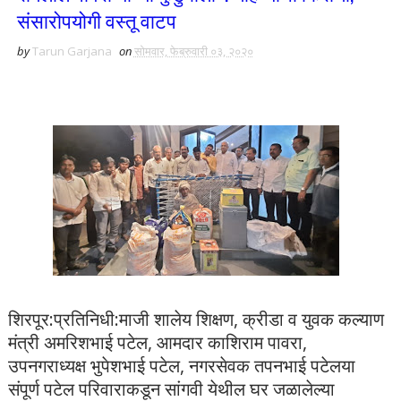
संसारोपयोगी वस्तू वाटप
by
Tarun Garjana
on
सोमवार, फेब्रुवारी ०३, २०२०
शिरपूर:प्रतिनिधी:माजी शालेय शिक्षण, क्रीडा व युवक कल्याण
मंत्री अमरिशभाई पटेल, आमदार काशिराम पावरा,
उपनगराध्यक्ष भुपेशभाई पटेल, नगरसेवक तपनभाई पटेलया
संपूर्ण पटेल परिवाराकडून सांगवी येथील घर जळालेल्या