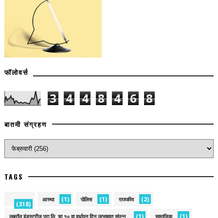
फॉलोवर्स
3
4
4
8
4
6
8
बातमी संग्रहण
TAGS
(1)
(1)
(2)
आस्था
पोलिस
राजकीय
(318)
(1)
(1)
लुब्रॉल इंडस्ट्रीज प्रा.लि. चा १० वा वर्धापन दिन उत्साहात संपन्न..
सामाजिक