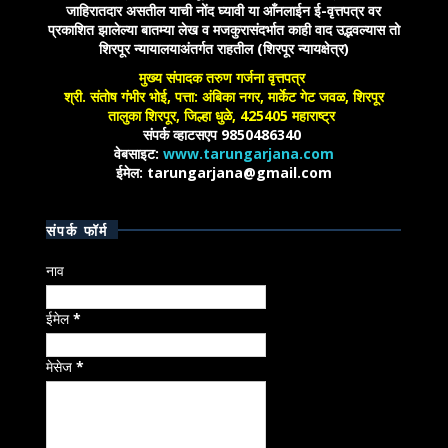
जाहिरातदार असतील याची नोंद घ्यावी या आँनलाईन ई-वृत्तपत्र वर
प्रकाशित झालेल्या बातम्या लेख व मजकुरासंदर्भात काही वाद उद्भवल्यास तो
शिरपूर न्यायालयाअंतर्गत राहतील (शिरपूर न्यायक्षेत्र)
मुख्य संपादक तरुण गर्जना वृत्तपत्र
श्री. संतोष गंभीर भोई, पत्ता: अंबिका नगर, मार्केट गेट जवळ, शिरपूर
तालुका शिरपूर, जिल्हा धुळे, 425405 महाराष्ट्र
संपर्क व्हाटसएप 9850486340
वेबसाइट:
www.tarungarjana.com
ईमेल: tarungarjana@gmail.com
संपर्क फॉर्म
नाव
ईमेल
*
मेसेज
*