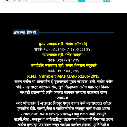
आमच्या विषयी
मुख्य संपादक श्री. संतोष गंभीर भोई
संपर्क: ९८५०४८६२४० / ९४०३८८६३४०
उपसंपादक श्री. गणेश चव्हाण
संपर्क: ७९७२८२१४३४
कायदेशीर सल्लागार श्री. संजय भिमराज नंदूरबारे
संपर्क: ७५८८००३९५६
R.N.I. Number: MAHMAR/62206/2015
तरुण गर्जना या ऑनलाईन ई-वृत्तपत्राचे मुख्य संपादक: श्री. संतोष गंभीर
भोई - महाराष्ट्र पत्रकार संघ, धुळे जिल्हाध्यक्ष तसेच महाराष्ट्र विकास
माथाडी ट्रान्सपोर्ट आणि जनरल कामगार संघटना महाराष्ट्र राज्य
उपाध्यक्ष.
सदर ऑनलाईन ई-वृत्तपत्र शिरपूर येथून एकाच वेळी महाराष्ट्रात सर्वत्र
प्रसारित होते. बातमी,लेख व जाहिरातीतील मजकूर यांची वैधता अथवा
सत्यता तरुण गर्जना वृत्तपत्र पडताळून पाहू शकत नाही. त्यामुळे
बातमी,लेख , मजकूर व जाहिरातीतून उद्भवणाऱ्या कोणत्याही विषयाला तरुण
गर्जना वृत्तपत्र जबाबदार नसून संबंधित वार्ताहर,लेखक, प्रतिनिधी व