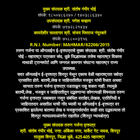
मुख्य संपादक श्री. संतोष गंभीर भोई
संपर्क: ९८५०४८६२४० / ९४०३८८६३४०
उपसंपादक श्री. गणेश चव्हाण
संपर्क: ७९७२८२१४३४
कायदेशीर सल्लागार श्री. संजय भिमराज नंदूरबारे
संपर्क: ७५८८००३९५६
R.N.I. Number: MAHMAR/62206/2015
तरुण गर्जना या ऑनलाईन ई-वृत्तपत्राचे मुख्य संपादक: श्री. संतोष गंभीर
भोई - महाराष्ट्र पत्रकार संघ, धुळे जिल्हाध्यक्ष तसेच महाराष्ट्र विकास
माथाडी ट्रान्सपोर्ट आणि जनरल कामगार संघटना महाराष्ट्र राज्य
उपाध्यक्ष.
सदर ऑनलाईन ई-वृत्तपत्र शिरपूर येथून एकाच वेळी महाराष्ट्रात सर्वत्र
प्रसारित होते. बातमी,लेख व जाहिरातीतील मजकूर यांची वैधता अथवा
सत्यता तरुण गर्जना वृत्तपत्र पडताळून पाहू शकत नाही. त्यामुळे
बातमी,लेख , मजकूर व जाहिरातीतून उद्भवणाऱ्या कोणत्याही विषयाला तरुण
गर्जना वृत्तपत्र जबाबदार नसून संबंधित वार्ताहर,लेखक, प्रतिनिधी व
जाहिरातदार असतील याची नोंद घ्यावी या आँनलाईन ई-वृत्तपत्र वर
प्रकाशित झालेल्या बातम्या लेख व मजकुरासंदर्भात काही वाद उद्भवल्यास तो
शिरपूर न्यायालयाअंतर्गत राहतील (शिरपूर न्यायक्षेत्र)
मुख्य संपादक तरुण गर्जना वृत्तपत्र
श्री. संतोष गंभीर भोई, पत्ता: अंबिका नगर, मार्केट गेट जवळ, शिरपूर
तालुका शिरपूर, जिल्हा धुळे, 425405 महाराष्ट्र