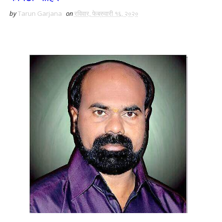
by
Tarun Garjana
on
रविवार, फेब्रुवारी १६, २०२०