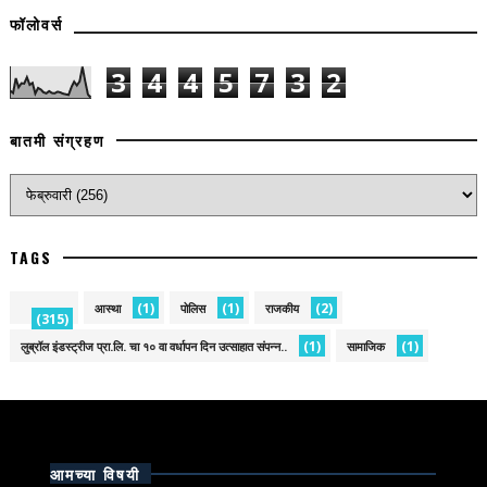
फॉलोवर्स
3
4
4
5
7
3
2
बातमी संग्रहण
TAGS
(1)
(1)
(2)
आस्था
पोलिस
राजकीय
(315)
(1)
(1)
लुब्रॉल इंडस्ट्रीज प्रा.लि. चा १० वा वर्धापन दिन उत्साहात संपन्न..
सामाजिक
आमच्या विषयी