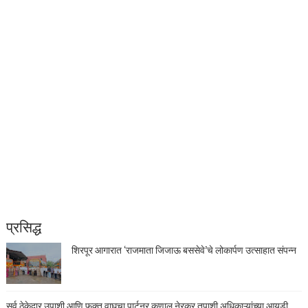
प्रसिद्ध
शिरपूर आगारात ‘राजमाता जिजाऊ बससेवे’चे लोकार्पण उत्साहात संपन्न
सर्व ठेकेदार उपाशी आणि फक्त वाघचा पार्टनर कुणाल नेरकर तुपाशी अधिकाऱ्यांच्या आयडी