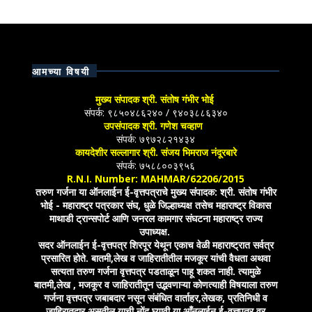
आमच्या विषयी
मुख्य संपादक श्री. संतोष गंभीर भोई
संपर्क: ९८५०४८६२४० / ९४०३८८६३४०
उपसंपादक श्री. गणेश चव्हाण
संपर्क: ७९७२८२१४३४
कायदेशीर सल्लागार श्री. संजय भिमराज नंदूरबारे
संपर्क: ७५८८००३९५६
R.N.I. Number: MAHMAR/62206/2015
तरुण गर्जना या ऑनलाईन ई-वृत्तपत्राचे मुख्य संपादक: श्री. संतोष गंभीर
भोई - महाराष्ट्र पत्रकार संघ, धुळे जिल्हाध्यक्ष तसेच महाराष्ट्र विकास
माथाडी ट्रान्सपोर्ट आणि जनरल कामगार संघटना महाराष्ट्र राज्य
उपाध्यक्ष.
सदर ऑनलाईन ई-वृत्तपत्र शिरपूर येथून एकाच वेळी महाराष्ट्रात सर्वत्र
प्रसारित होते. बातमी,लेख व जाहिरातीतील मजकूर यांची वैधता अथवा
सत्यता तरुण गर्जना वृत्तपत्र पडताळून पाहू शकत नाही. त्यामुळे
बातमी,लेख , मजकूर व जाहिरातीतून उद्भवणाऱ्या कोणत्याही विषयाला तरुण
गर्जना वृत्तपत्र जबाबदार नसून संबंधित वार्ताहर,लेखक, प्रतिनिधी व
जाहिरातदार असतील याची नोंद घ्यावी या आँनलाईन ई-वृत्तपत्र वर