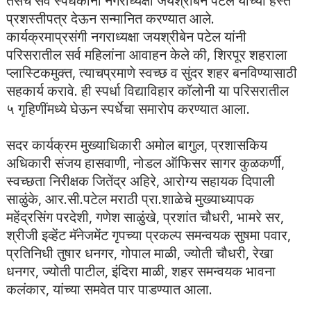
तसेच सर्व स्पर्धकाना नगराध्यक्षा जयश्रीबेन पटेल यांच्या हस्ते
प्रशस्तीपत्र देऊन सन्मानित करण्यात आले.
कार्यक्रमाप्रसंगी नगराध्यक्षा जयश्रीबेन पटेल यांनी
परिसरातील सर्व महिलांना आवाहन केले की, शिरपूर शहराला
प्लास्टिकमुक्त, त्याचप्रमाणे स्वच्छ व सुंदर शहर बनविण्यासाठी
सहकार्य करावे. ही स्पर्धा विद्याविहार कॉलोनी या परिसरातील
५ गृहिणींमध्ये घेऊन स्पर्धेचा समारोप करण्यात आला.
सदर कार्यक्रम मुख्याधिकारी अमोल बागुल, प्रशासकिय
अधिकारी संजय हासवाणी, नोडल ऑफिसर सागर कुळकर्णी,
स्वच्छता निरीक्षक जितेंद्र अहिरे, आरोग्य सहायक दिपाली
साळुंके, आर.सी.पटेल मराठी प्रा.शाळेचे मुख्याध्यापक
महेंद्रसिंग परदेशी, गणेश साळुंखे, प्रशांत चौधरी, भामरे सर,
श्रीजी इव्हेंट मॅनेजमेंट गृपच्या प्रकल्प समन्वयक सुषमा पवार,
प्रतिनिधी तुषार धनगर, गोपाल माळी, ज्योती चौधरी, रेखा
धनगर, ज्योती पाटील, इंदिरा माळी, शहर समन्वयक भावना
कलंकार, यांच्या समवेत पार पाडण्यात आला.