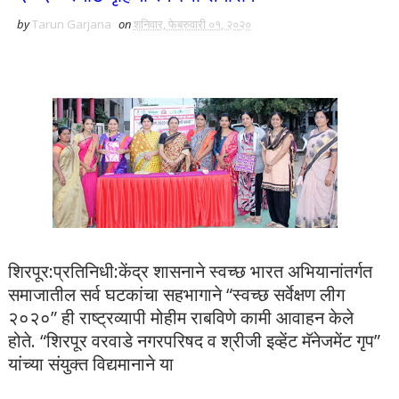
by
Tarun Garjana
on
शनिवार, फेब्रुवारी ०१, २०२०
शिरपूर:प्रतिनिधी:केंद्र शासनाने स्वच्छ भारत अभियानांतर्गत
समाजातील सर्व घटकांचा सहभागाने “स्वच्छ सर्वेक्षण लीग
२०२०” ही राष्ट्रव्यापी मोहीम राबविणे कामी आवाहन केले
होते. “शिरपूर वरवाडे नगरपरिषद व श्रीजी इव्हेंट मॅनेजमेंट गृप”
यांच्या संयुक्त विद्यमानाने या