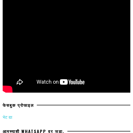
फेसबुक प्रोफाइल
भेट द्या
आमच्याशी WHATSAPP वर जुडा.