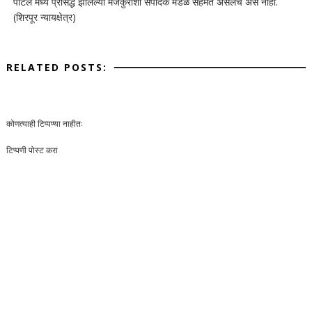
पोर्टल मध्ये प्रसिद्ध झालेल्या मजकुराशी संपादक मंडळ सहमत असेलच असे नाही.
(शिरपूर न्यायक्षेत्र)
RELATED POSTS:
कोणत्याही टिप्पण्‍या नाहीत:
टिप्पणी पोस्ट करा