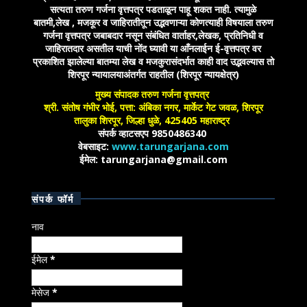
सत्यता तरुण गर्जना वृत्तपत्र पडताळून पाहू शकत नाही. त्यामुळे
बातमी,लेख , मजकूर व जाहिरातीतून उद्भवणाऱ्या कोणत्याही विषयाला तरुण
गर्जना वृत्तपत्र जबाबदार नसून संबंधित वार्ताहर,लेखक, प्रतिनिधी व
जाहिरातदार असतील याची नोंद घ्यावी या आँनलाईन ई-वृत्तपत्र वर
प्रकाशित झालेल्या बातम्या लेख व मजकुरासंदर्भात काही वाद उद्भवल्यास तो
शिरपूर न्यायालयाअंतर्गत राहतील (शिरपूर न्यायक्षेत्र)
मुख्य संपादक तरुण गर्जना वृत्तपत्र
श्री. संतोष गंभीर भोई, पत्ता: अंबिका नगर, मार्केट गेट जवळ, शिरपूर
तालुका शिरपूर, जिल्हा धुळे, 425405 महाराष्ट्र
संपर्क व्हाटसएप 9850486340
वेबसाइट:
www.tarungarjana.com
ईमेल: tarungarjana@gmail.com
संपर्क फॉर्म
नाव
ईमेल
*
मेसेज
*