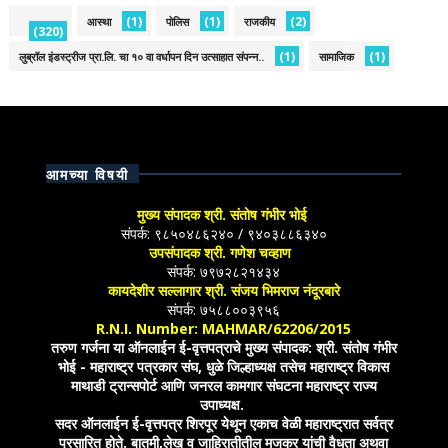
(1)
(1)
(2)
आस्था
पोलिस
राजकीय
(320)
(1)
(1)
लुब्रॉल इंडस्ट्रीज प्रा.लि. चा १० वा वर्धापन दिन उत्साहात संपन्न..
सामाजिक
आमच्या विषयी
मुख्य संपादक श्री. संतोष गंभीर भोई
संपर्क: ९८५०४८६२४० / ९४०३८८६३४०
उपसंपादक श्री. गणेश चव्हाण
संपर्क: ७९७२८२१४३४
कायदेशीर सल्लागार श्री. संजय भिमराज नंदूरबारे
संपर्क: ७५८८००३९५६
R.N.I. Number: MAHMAR/62206/2015
तरुण गर्जना या ऑनलाईन ई-वृत्तपत्राचे मुख्य संपादक: श्री. संतोष गंभीर
भोई - महाराष्ट्र पत्रकार संघ, धुळे जिल्हाध्यक्ष तसेच महाराष्ट्र विकास
माथाडी ट्रान्सपोर्ट आणि जनरल कामगार संघटना महाराष्ट्र राज्य
उपाध्यक्ष.
सदर ऑनलाईन ई-वृत्तपत्र शिरपूर येथून एकाच वेळी महाराष्ट्रात सर्वत्र
प्रसारित होते. बातमी,लेख व जाहिरातीतील मजकूर यांची वैधता अथवा