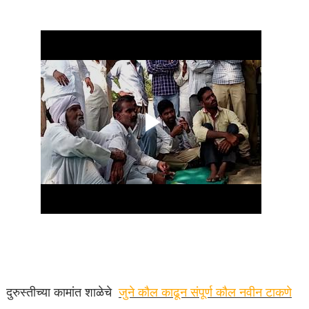
दुरुस्तीच्या कामांत शाळेचे
जुने कौल काढून संपूर्ण कौल नवीन टाकणे