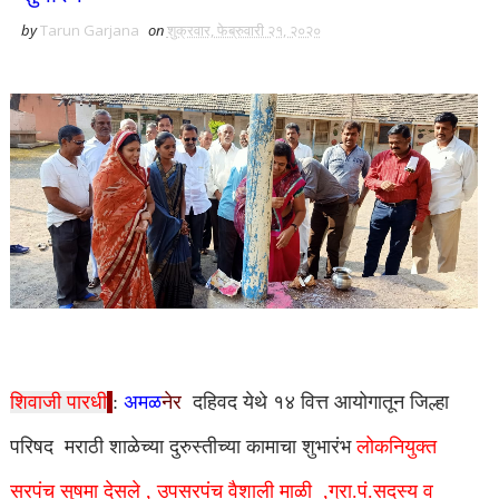
by
Tarun Garjana
on
शुक्रवार, फेब्रुवारी २१, २०२०
शिवाजी पारधी
:
अमळ
नेर
दहिवद येथे १४ वित्त आयोगातून जिल्हा
परिषद
मराठी शाळेच्या दुरुस्तीच्या कामाचा शुभारंभ
लोकनियुक्त
सरपंच सुषमा देसले , उपसरपंच वैशाली माळी ,ग्रा.पं.सदस्य व