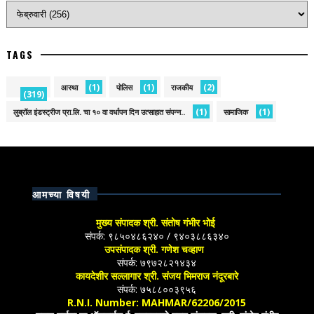
TAGS
(1)
(1)
(2)
आस्था
पोलिस
राजकीय
(319)
(1)
(1)
लुब्रॉल इंडस्ट्रीज प्रा.लि. चा १० वा वर्धापन दिन उत्साहात संपन्न..
सामाजिक
आमच्या विषयी
मुख्य संपादक श्री. संतोष गंभीर भोई
संपर्क: ९८५०४८६२४० / ९४०३८८६३४०
उपसंपादक श्री. गणेश चव्हाण
संपर्क: ७९७२८२१४३४
कायदेशीर सल्लागार श्री. संजय भिमराज नंदूरबारे
संपर्क: ७५८८००३९५६
R.N.I. Number: MAHMAR/62206/2015