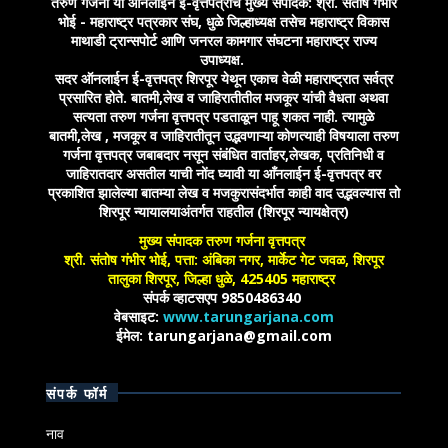
तरुण गर्जना या ऑनलाईन ई-वृत्तपत्राचे मुख्य संपादक: श्री. संतोष गंभीर
भोई - महाराष्ट्र पत्रकार संघ, धुळे जिल्हाध्यक्ष तसेच महाराष्ट्र विकास
माथाडी ट्रान्सपोर्ट आणि जनरल कामगार संघटना महाराष्ट्र राज्य
उपाध्यक्ष.
सदर ऑनलाईन ई-वृत्तपत्र शिरपूर येथून एकाच वेळी महाराष्ट्रात सर्वत्र
प्रसारित होते. बातमी,लेख व जाहिरातीतील मजकूर यांची वैधता अथवा
सत्यता तरुण गर्जना वृत्तपत्र पडताळून पाहू शकत नाही. त्यामुळे
बातमी,लेख , मजकूर व जाहिरातीतून उद्भवणाऱ्या कोणत्याही विषयाला तरुण
गर्जना वृत्तपत्र जबाबदार नसून संबंधित वार्ताहर,लेखक, प्रतिनिधी व
जाहिरातदार असतील याची नोंद घ्यावी या आँनलाईन ई-वृत्तपत्र वर
प्रकाशित झालेल्या बातम्या लेख व मजकुरासंदर्भात काही वाद उद्भवल्यास तो
शिरपूर न्यायालयाअंतर्गत राहतील (शिरपूर न्यायक्षेत्र)
मुख्य संपादक तरुण गर्जना वृत्तपत्र
श्री. संतोष गंभीर भोई, पत्ता: अंबिका नगर, मार्केट गेट जवळ, शिरपूर
तालुका शिरपूर, जिल्हा धुळे, 425405 महाराष्ट्र
संपर्क व्हाटसएप 9850486340
वेबसाइट:
www.tarungarjana.com
ईमेल: tarungarjana@gmail.com
संपर्क फॉर्म
नाव