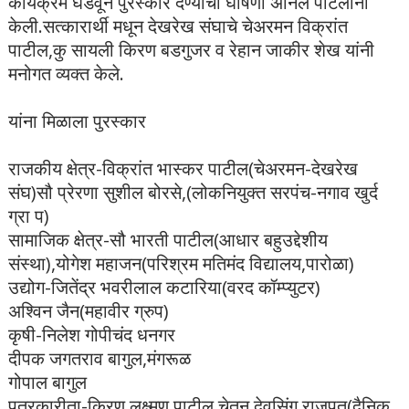
कार्यक्रम घडवून पुरस्कार देण्याची घोषणा अनिल पाटलांनी
केली.सत्कारार्थी मधून देखरेख संघाचे चेअरमन विक्रांत
पाटील,कु सायली किरण बडगुजर व रेहान जाकीर शेख यांनी
मनोगत व्यक्त केले.
यांना मिळाला पुरस्कार
राजकीय क्षेत्र-विक्रांत भास्कर पाटील(चेअरमन-देखरेख
संघ)सौ प्रेरणा सुशील बोरसे,(लोकनियुक्त सरपंच-नगाव खुर्द
ग्रा प)
सामाजिक क्षेत्र-सौ भारती पाटील(आधार बहुउद्देशीय
संस्था),योगेश महाजन(परिश्रम मतिमंद विद्यालय,पारोळा)
उद्योग-जितेंद्र भवरीलाल कटारिया(वरद कॉम्प्युटर)
अश्विन जैन(महावीर ग्रुप)
कृषी-निलेश गोपीचंद धनगर
दीपक जगतराव बागुल,मंगरूळ
गोपाल बागुल
पत्रकारीता-किरण लक्ष्मण पाटील,चेतन देवसिंग राजपूत(दैनिक