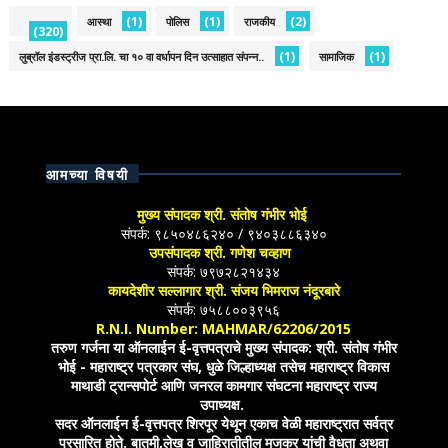
(1)
(1)
(2)
आस्था
पोलिस
राजकीय
(320)
(1)
(1)
लुब्रॉल इंडस्ट्रीज प्रा.लि. चा १० वा वर्धापन दिन उत्साहात संपन्न..
सामाजिक
आमच्या विषयी
मुख्य संपादक श्री. संतोष गंभीर भोई
संपर्क: ९८५०४८६२४० / ९४०३८८६३४०
उपसंपादक श्री. गणेश चव्हाण
संपर्क: ७९७२८२१४३४
कायदेशीर सल्लागार श्री. संजय भिमराज नंदूरबारे
संपर्क: ७५८८००३९५६
R.N.I. Number: MAHMAR/62206/2015
तरुण गर्जना या ऑनलाईन ई-वृत्तपत्राचे मुख्य संपादक: श्री. संतोष गंभीर
भोई - महाराष्ट्र पत्रकार संघ, धुळे जिल्हाध्यक्ष तसेच महाराष्ट्र विकास
माथाडी ट्रान्सपोर्ट आणि जनरल कामगार संघटना महाराष्ट्र राज्य
उपाध्यक्ष.
सदर ऑनलाईन ई-वृत्तपत्र शिरपूर येथून एकाच वेळी महाराष्ट्रात सर्वत्र
प्रसारित होते. बातमी,लेख व जाहिरातीतील मजकूर यांची वैधता अथवा