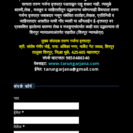
सत्यता तरुण गर्जना वृत्तपत्र पडताळून पाहू शकत नाही. त्यामुळे
बातमी,लेख , मजकूर व जाहिरातीतून उद्भवणाऱ्या कोणत्याही विषयाला तरुण
गर्जना वृत्तपत्र जबाबदार नसून संबंधित वार्ताहर,लेखक, प्रतिनिधी व
जाहिरातदार असतील याची नोंद घ्यावी या आँनलाईन ई-वृत्तपत्र वर
प्रकाशित झालेल्या बातम्या लेख व मजकुरासंदर्भात काही वाद उद्भवल्यास तो
शिरपूर न्यायालयाअंतर्गत राहतील (शिरपूर न्यायक्षेत्र)
मुख्य संपादक तरुण गर्जना वृत्तपत्र
श्री. संतोष गंभीर भोई, पत्ता: अंबिका नगर, मार्केट गेट जवळ, शिरपूर
तालुका शिरपूर, जिल्हा धुळे, 425405 महाराष्ट्र
संपर्क व्हाटसएप 9850486340
वेबसाइट:
www.tarungarjana.com
ईमेल: tarungarjana@gmail.com
संपर्क फॉर्म
नाव
ईमेल
*
मेसेज
*