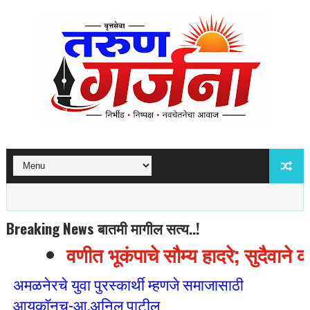
Breaking News बातमी मागील सत्य..!
वणीत भूकंपाचे सौम्य हादरे; सुदैवाने क
अमळनेरचे युवा पुरस्कार्थी म्हणजे समाजासाठी
आयकॉनच-आ.अनिल पाटील