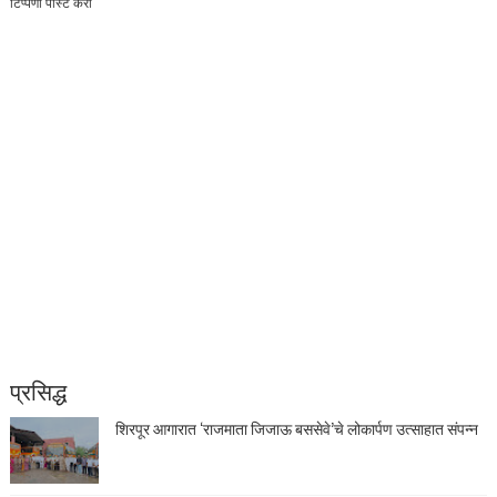
टिप्पणी पोस्ट करा
प्रसिद्ध
शिरपूर आगारात ‘राजमाता जिजाऊ बससेवे’चे लोकार्पण उत्साहात संपन्न