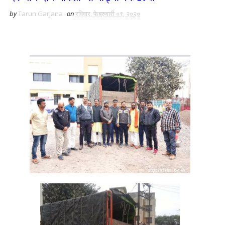
by
Tarun Garjana
on
रविवार, फेब्रुवारी ०९, २०२०