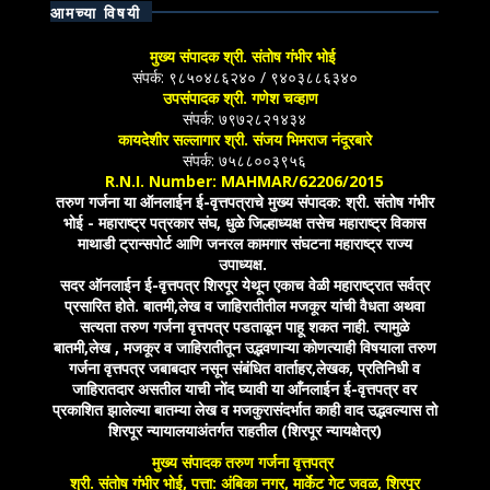
आमच्या विषयी
मुख्य संपादक श्री. संतोष गंभीर भोई
संपर्क: ९८५०४८६२४० / ९४०३८८६३४०
उपसंपादक श्री. गणेश चव्हाण
संपर्क: ७९७२८२१४३४
कायदेशीर सल्लागार श्री. संजय भिमराज नंदूरबारे
संपर्क: ७५८८००३९५६
R.N.I. Number: MAHMAR/62206/2015
तरुण गर्जना या ऑनलाईन ई-वृत्तपत्राचे मुख्य संपादक: श्री. संतोष गंभीर
भोई - महाराष्ट्र पत्रकार संघ, धुळे जिल्हाध्यक्ष तसेच महाराष्ट्र विकास
माथाडी ट्रान्सपोर्ट आणि जनरल कामगार संघटना महाराष्ट्र राज्य
उपाध्यक्ष.
सदर ऑनलाईन ई-वृत्तपत्र शिरपूर येथून एकाच वेळी महाराष्ट्रात सर्वत्र
प्रसारित होते. बातमी,लेख व जाहिरातीतील मजकूर यांची वैधता अथवा
सत्यता तरुण गर्जना वृत्तपत्र पडताळून पाहू शकत नाही. त्यामुळे
बातमी,लेख , मजकूर व जाहिरातीतून उद्भवणाऱ्या कोणत्याही विषयाला तरुण
गर्जना वृत्तपत्र जबाबदार नसून संबंधित वार्ताहर,लेखक, प्रतिनिधी व
जाहिरातदार असतील याची नोंद घ्यावी या आँनलाईन ई-वृत्तपत्र वर
प्रकाशित झालेल्या बातम्या लेख व मजकुरासंदर्भात काही वाद उद्भवल्यास तो
शिरपूर न्यायालयाअंतर्गत राहतील (शिरपूर न्यायक्षेत्र)
मुख्य संपादक तरुण गर्जना वृत्तपत्र
श्री. संतोष गंभीर भोई, पत्ता: अंबिका नगर, मार्केट गेट जवळ, शिरपूर