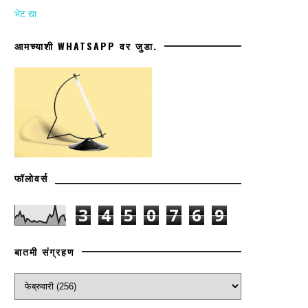
भेट द्या
आमच्याशी WHATSAPP वर जुडा.
फॉलोवर्स
3
4
5
0
7
6
9
बातमी संग्रहण