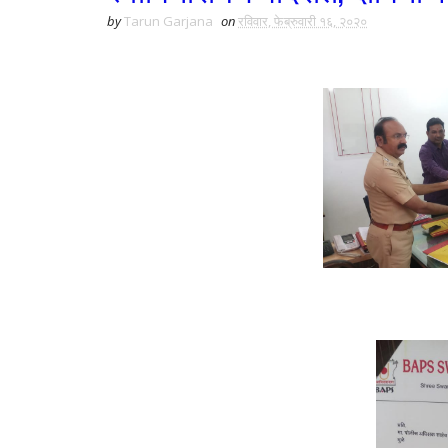
by
Tarun Garjana
on
रविवार, फेब्रुवारी १६, २०२०