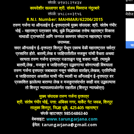
संपर्क: ७९७२८२१४३४
कायदेशीर सल्लागार श्री. संजय भिमराज नंदूरबारे
संपर्क: ७५८८००३९५६
मेसे
R.N.I. Number: MAHMAR/62206/2015
तरुण गर्जना या ऑनलाईन ई-वृत्तपत्राचे मुख्य संपादक: श्री. संतोष गंभीर
भोई - महाराष्ट्र पत्रकार संघ, धुळे जिल्हाध्यक्ष तसेच महाराष्ट्र विकास
माथाडी ट्रान्सपोर्ट आणि जनरल कामगार संघटना महाराष्ट्र राज्य
उपाध्यक्ष.
सदर ऑनलाईन ई-वृत्तपत्र शिरपूर येथून एकाच वेळी महाराष्ट्रात सर्वत्र
प्रसारित होते. बातमी,लेख व जाहिरातीतील मजकूर यांची वैधता अथवा
सत्यता तरुण गर्जना वृत्तपत्र पडताळून पाहू शकत नाही. त्यामुळे
बातमी,लेख , मजकूर व जाहिरातीतून उद्भवणाऱ्या कोणत्याही विषयाला
तरुण गर्जना वृत्तपत्र जबाबदार नसून संबंधित वार्ताहर,लेखक, प्रतिनिधी
व जाहिरातदार असतील याची नोंद घ्यावी या आँनलाईन ई-वृत्तपत्र वर
प्रकाशित झालेल्या बातम्या लेख व मजकुरासंदर्भात काही वाद उद्भवल्यास
तो शिरपूर न्यायालयाअंतर्गत राहतील (शिरपूर न्यायक्षेत्र)
मुख्य संपादक तरुण गर्जना वृत्तपत्र
श्री. संतोष गंभीर भोई, पत्ता: अंबिका नगर, मार्केट गेट जवळ, शिरपूर
तालुका शिरपूर, जिल्हा धुळे, 425405 महाराष्ट्र
संपर्क व्हाटसएप 9850486340
वेबसाइट:
www.tarungarjana.com
ईमेल: tarungarjana@gmail.com