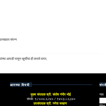
त्साहात संपन्न
ांच्या आयडी पासुन खुर्चीचा ही करतो वापर,
आमच्या विषयी
संपर्
मुख्य संपादक श्री. संतोष गंभीर भोई
नाव
संपर्क: ९८५०४८६२४० / ९४०३८८६३४०
उपसंपादक श्री. गणेश चव्हाण
ईमेल