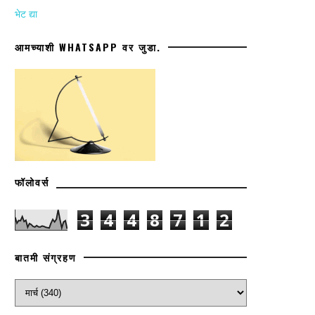
भेट द्या
आमच्याशी WHATSAPP वर जुडा.
फॉलोवर्स
3
4
4
8
7
1
2
बातमी संग्रहण