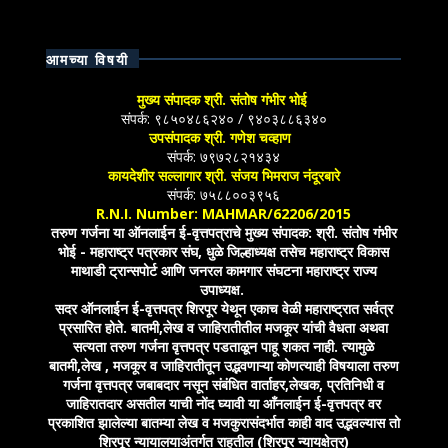
आमच्या विषयी
मुख्य संपादक श्री. संतोष गंभीर भोई
संपर्क: ९८५०४८६२४० / ९४०३८८६३४०
उपसंपादक श्री. गणेश चव्हाण
संपर्क: ७९७२८२१४३४
कायदेशीर सल्लागार श्री. संजय भिमराज नंदूरबारे
संपर्क: ७५८८००३९५६
R.N.I. Number: MAHMAR/62206/2015
तरुण गर्जना या ऑनलाईन ई-वृत्तपत्राचे मुख्य संपादक: श्री. संतोष गंभीर
भोई - महाराष्ट्र पत्रकार संघ, धुळे जिल्हाध्यक्ष तसेच महाराष्ट्र विकास
माथाडी ट्रान्सपोर्ट आणि जनरल कामगार संघटना महाराष्ट्र राज्य
उपाध्यक्ष.
सदर ऑनलाईन ई-वृत्तपत्र शिरपूर येथून एकाच वेळी महाराष्ट्रात सर्वत्र
प्रसारित होते. बातमी,लेख व जाहिरातीतील मजकूर यांची वैधता अथवा
सत्यता तरुण गर्जना वृत्तपत्र पडताळून पाहू शकत नाही. त्यामुळे
बातमी,लेख , मजकूर व जाहिरातीतून उद्भवणाऱ्या कोणत्याही विषयाला तरुण
गर्जना वृत्तपत्र जबाबदार नसून संबंधित वार्ताहर,लेखक, प्रतिनिधी व
जाहिरातदार असतील याची नोंद घ्यावी या आँनलाईन ई-वृत्तपत्र वर
प्रकाशित झालेल्या बातम्या लेख व मजकुरासंदर्भात काही वाद उद्भवल्यास तो
शिरपूर न्यायालयाअंतर्गत राहतील (शिरपूर न्यायक्षेत्र)