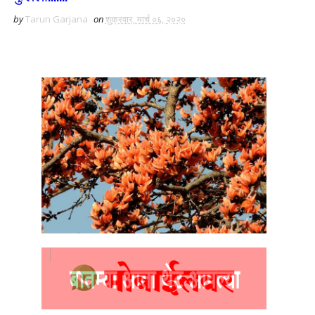
by
Tarun Garjana
on
शुक्रवार, मार्च ०६, २०२०