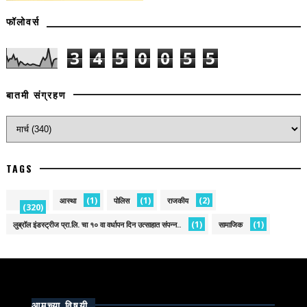
फॉलोवर्स
3
4
5
0
0
5
5
बातमी संग्रहण
TAGS
(1)
(1)
(2)
आस्था
पोलिस
राजकीय
(320)
(1)
(1)
लुब्रॉल इंडस्ट्रीज प्रा.लि. चा १० वा वर्धापन दिन उत्साहात संपन्न..
सामाजिक
आमच्या विषयी