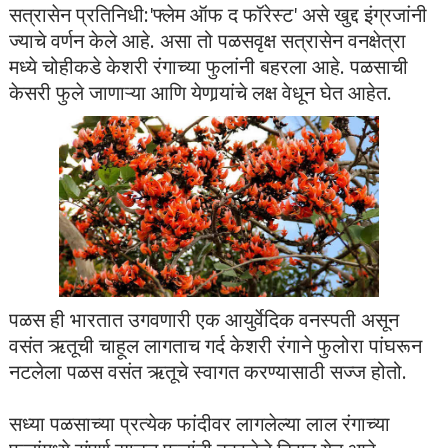
सत्रासेन प्रतिनिधी:'फ्लेम ऑफ द फॉरेस्ट' असे खुद्द इंग्रजांनी
ज्याचे वर्णन केले आहे. असा तो पळसवृक्ष सत्रासेन वनक्षेत्रा
मध्ये चोहीकडे केशरी रंगाच्या फुलांनी बहरला आहे. पळसाची
केसरी फुले जाणाऱ्या आणि येणार्‍यांचे लक्ष वेधून घेत आहेत.
पळस ही भारतात उगवणारी एक आयुर्वेदिक वनस्पती असून
वसंत ऋतूची चाहूल लागताच गर्द केशरी रंगाने फुलोरा पांघरून
नटलेला पळस वसंत ऋतूचे स्वागत करण्यासाठी सज्ज होतो.
सध्या पळसाच्या प्रत्येक फांदीवर लागलेल्या लाल रंगाच्या