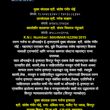
मुख्य संपादक श्री. संतोष गंभीर भोई
संपर्क: ९८५०४८६२४० / ९४०३८८६३४०
उपसंपादक श्री. गणेश चव्हाण
संपर्क: ७९७२८२१४३४
कायदेशीर सल्लागार श्री. संजय भिमराज नंदूरबारे
संपर्क: ७५८८००३९५६
R.N.I. Number: MAHMAR/62206/2015
तरुण गर्जना या ऑनलाईन ई-वृत्तपत्राचे मुख्य संपादक: श्री. संतोष गंभीर
भोई - महाराष्ट्र पत्रकार संघ, धुळे जिल्हाध्यक्ष तसेच महाराष्ट्र विकास
माथाडी ट्रान्सपोर्ट आणि जनरल कामगार संघटना महाराष्ट्र राज्य
उपाध्यक्ष.
सदर ऑनलाईन ई-वृत्तपत्र शिरपूर येथून एकाच वेळी महाराष्ट्रात सर्वत्र
प्रसारित होते. बातमी,लेख व जाहिरातीतील मजकूर यांची वैधता अथवा
सत्यता तरुण गर्जना वृत्तपत्र पडताळून पाहू शकत नाही. त्यामुळे
बातमी,लेख , मजकूर व जाहिरातीतून उद्भवणाऱ्या कोणत्याही विषयाला तरुण
गर्जना वृत्तपत्र जबाबदार नसून संबंधित वार्ताहर,लेखक, प्रतिनिधी व
जाहिरातदार असतील याची नोंद घ्यावी या आँनलाईन ई-वृत्तपत्र वर
प्रकाशित झालेल्या बातम्या लेख व मजकुरासंदर्भात काही वाद उद्भवल्यास तो
शिरपूर न्यायालयाअंतर्गत राहतील (शिरपूर न्यायक्षेत्र)
मुख्य संपादक तरुण गर्जना वृत्तपत्र
श्री. संतोष गंभीर भोई, पत्ता: अंबिका नगर, मार्केट गेट जवळ, शिरपूर
तालुका शिरपूर, जिल्हा धुळे, 425405 महाराष्ट्र