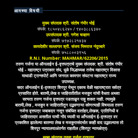
आमच्या विषयी
मुख्य संपादक श्री. संतोष गंभीर भोई
संपर्क: ९८५०४८६२४० / ९४०३८८६३४०
उपसंपादक श्री. गणेश चव्हाण
संपर्क: ७९७२८२१४३४
कायदेशीर सल्लागार श्री. संजय भिमराज नंदूरबारे
संपर्क: ७५८८००३९५६
R.N.I. Number: MAHMAR/62206/2015
तरुण गर्जना या ऑनलाईन ई-वृत्तपत्राचे मुख्य संपादक: श्री. संतोष गंभीर
भोई - महाराष्ट्र पत्रकार संघ, धुळे जिल्हाध्यक्ष तसेच महाराष्ट्र विकास
माथाडी ट्रान्सपोर्ट आणि जनरल कामगार संघटना महाराष्ट्र राज्य
उपाध्यक्ष.
सदर ऑनलाईन ई-वृत्तपत्र शिरपूर येथून एकाच वेळी महाराष्ट्रात सर्वत्र
प्रसारित होते. बातमी,लेख व जाहिरातीतील मजकूर यांची वैधता अथवा
सत्यता तरुण गर्जना वृत्तपत्र पडताळून पाहू शकत नाही. त्यामुळे
बातमी,लेख , मजकूर व जाहिरातीतून उद्भवणाऱ्या कोणत्याही विषयाला तरुण
गर्जना वृत्तपत्र जबाबदार नसून संबंधित वार्ताहर,लेखक, प्रतिनिधी व
जाहिरातदार असतील याची नोंद घ्यावी या आँनलाईन ई-वृत्तपत्र वर
प्रकाशित झालेल्या बातम्या लेख व मजकुरासंदर्भात काही वाद उद्भवल्यास तो
शिरपूर न्यायालयाअंतर्गत राहतील (शिरपूर न्यायक्षेत्र)
मुख्य संपादक तरुण गर्जना वृत्तपत्र