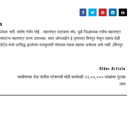
a
दक: श्री. संतोष गंभीर भोई - महाराष्ट्र पत्रकार संघ, धुळे जिल्हाध्यक्ष तसेच महाराष्ट्र
घटना महाराष्ट्र राज्य उपाध्यक्ष. सदर ऑनलाईन ई-वृत्तपत्र शिरपूर येथून एकाच वेळी
न पोर्टल मध्ये प्रसिद्ध झालेल्या मजकुराशी संपादक मंडळ सहमत असेलच असे नाही. (शिरपूर
Older Article
चाळीसगाव रोड पोलीस स्टेशनची मोठी कार्यवाही २२,००,००० लाखांचा गुटखा
जप्त