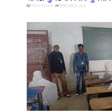
by
Tarun Garjana
on
गुरुवार, मार्च १९, २०२०