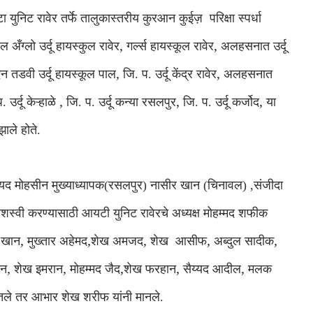
टा युनिट रावेर तर्फे तालुकास्तरीय कुरआन कुईज़
परिक्षा स्पर्धा
,
,
 अँग्लो उर्दू हायस्कुल रावेर
गर्ल्स हायस्कूल रावेर
अलहसनात उर्दू
,
,
न तडवी उर्दू हायस्कूल पाल
जि. प. उर्दू केंद्र रावेर
अलहसनात
,
,
,
. उर्दू केऱ्हाळे
जि. प. उर्दू कन्या रसलपुर
जि. प. उर्दू कर्जोद
या
झाले होते.
्यद मोहसीन मुख्याध्यापक(रसलपुर)
नासीर खान (चिनावल) ,संजीदा
षा यशस्वी करण्यासाठी आयटी युनिट रावेरचे अध्यक्ष मोहम्मद शफीक
,
,
,
,
,
 खान
मुख्तार अहेमद
शेख अमजद
शेख
आसीफ
अब्दुल सादीक
,
,
,
,
,
ीन
शेख इमरान
मोहम्मद जैद
शेख फरहान
सैय्यद आदील
मलक
ेतले तर आभार शेख शरीफ यांनी मानले.