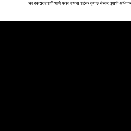
सर्व ठेकेदार उपाशी आणि फक्त वाघचा पार्टनर कुणाल नेरकर तुपाशी अधिकाऱ्य