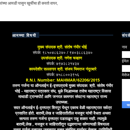
ांच्या आयडी पासुन खुर्चीचा ही करतो वापर,
आमच्या विषयी
संपर्
मुख्य संपादक श्री. संतोष गंभीर भोई
नाव
संपर्क: ९८५०४८६२४० / ९४०३८८६३४०
उपसंपादक श्री. गणेश चव्हाण
ईमेल
संपर्क: ७९७२८२१४३४
कायदेशीर सल्लागार श्री. संजय भिमराज नंदूरबारे
संपर्क: ७५८८००३९५६
मेसे
R.N.I. Number: MAHMAR/62206/2015
तरुण गर्जना या ऑनलाईन ई-वृत्तपत्राचे मुख्य संपादक: श्री. संतोष गंभीर
भोई - महाराष्ट्र पत्रकार संघ, धुळे जिल्हाध्यक्ष तसेच महाराष्ट्र विकास
माथाडी ट्रान्सपोर्ट आणि जनरल कामगार संघटना महाराष्ट्र राज्य
उपाध्यक्ष.
सदर ऑनलाईन ई-वृत्तपत्र शिरपूर येथून एकाच वेळी महाराष्ट्रात सर्वत्र
प्रसारित होते. बातमी,लेख व जाहिरातीतील मजकूर यांची वैधता अथवा
सत्यता तरुण गर्जना वृत्तपत्र पडताळून पाहू शकत नाही. त्यामुळे
बातमी,लेख , मजकूर व जाहिरातीतून उद्भवणाऱ्या कोणत्याही विषयाला
तरुण गर्जना वृत्तपत्र जबाबदार नसून संबंधित वार्ताहर,लेखक, प्रतिनिधी