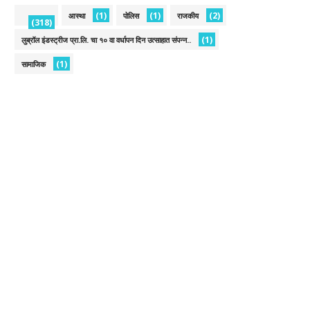
(1)
(1)
(2)
आस्था
पोलिस
राजकीय
(318)
(1)
लुब्रॉल इंडस्ट्रीज प्रा.लि. चा १० वा वर्धापन दिन उत्साहात संपन्न..
(1)
सामाजिक