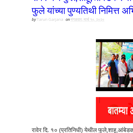
फुले यांच्या पुण्यतिथी निमित्त 
by
Tarun Garjana
on
मंगळवार, मार्च १०, २०२०
रावेर दि. १० (प्रतिनिधी) येथील फुले,शाहू,आंबे