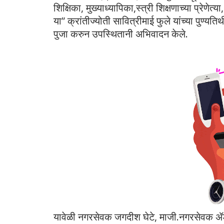
शिक्षिका, मुख्याध्यापिका,स्त्री शिक्षणाच्या प्रेणे
या” क्रांतीज्योती सावित्रीमाई फुले यांच्या पुण्यतिथ
पुजा करुन उपस्थितानी अभिवादन केले.
यावेळी नगरसेवक जगदीश घेटे, माजी.नगरसेवक ॲङ.य