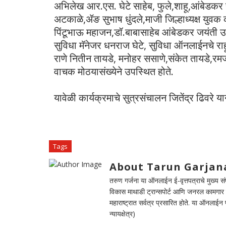
अभिलेख आर.एस. घेटे साहेब, फुले,शाहू,आंबेडकर सा
अटकाळे,ॲङ सुभाष धुंदले,माजी जिल्हाध्यक्ष युवक 
पिंटूभाऊ महाजन,डॉ.बाबासाहेब आंबेडकर जयंती उत
सुविधा मॅनेजर धनराज घेटे, सुविधा ऑनलाईनचे राहू
राणे नितीन तायडे, मनोहर ससाणे,संकेत तायडे,रम
वाचक मोठयासंख्येने उपस्थित होते.
यावेळी कार्यक्रमाचे सुत्रसंचालन जितेंद्र ढिवरे
Tags
About Tarun Garjan
तरुण गर्जना या ऑनलाईन ई-वृत्तपत्राचे मुख्य संपा
विकास माथाडी ट्रान्सपोर्ट आणि जनरल कामगार सं
महाराष्ट्रात सर्वत्र प्रसारित होते. या ऑनलाई
न्यायक्षेत्र)