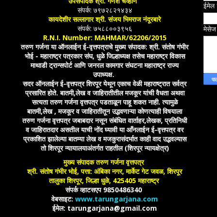
उपसंपादक श्री. गणेश चव्हाण
ईमेल
संपर्क: ७९७२८२१४३४
कायदेशीर सल्लागार श्री. संजय भिमराज नंदूरबारे
संपर्क: ७५८८००३९५६
मेसे
R.N.I. Number: MAHMAR/62206/2015
तरुण गर्जना या ऑनलाईन ई-वृत्तपत्राचे मुख्य संपादक: श्री. संतोष गंभीर
भोई - महाराष्ट्र पत्रकार संघ, धुळे जिल्हाध्यक्ष तसेच महाराष्ट्र विकास
माथाडी ट्रान्सपोर्ट आणि जनरल कामगार संघटना महाराष्ट्र राज्य
उपाध्यक्ष.
सदर ऑनलाईन ई-वृत्तपत्र शिरपूर येथून एकाच वेळी महाराष्ट्रात सर्वत्र
प्रसारित होते. बातमी,लेख व जाहिरातीतील मजकूर यांची वैधता अथवा
सत्यता तरुण गर्जना वृत्तपत्र पडताळून पाहू शकत नाही. त्यामुळे
बातमी,लेख , मजकूर व जाहिरातीतून उद्भवणाऱ्या कोणत्याही विषयाला
तरुण गर्जना वृत्तपत्र जबाबदार नसून संबंधित वार्ताहर,लेखक, प्रतिनिधी
व जाहिरातदार असतील याची नोंद घ्यावी या आँनलाईन ई-वृत्तपत्र वर
प्रकाशित झालेल्या बातम्या लेख व मजकुरासंदर्भात काही वाद उद्भवल्यास
तो शिरपूर न्यायालयाअंतर्गत राहतील (शिरपूर न्यायक्षेत्र)
मुख्य संपादक तरुण गर्जना वृत्तपत्र
श्री. संतोष गंभीर भोई, पत्ता: अंबिका नगर, मार्केट गेट जवळ, शिरपूर
तालुका शिरपूर, जिल्हा धुळे, 425405 महाराष्ट्र
संपर्क व्हाटसएप 9850486340
वेबसाइट:
www.tarungarjana.com
ईमेल: tarungarjana@gmail.com