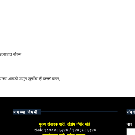
त्साहात संपन्न
ांच्या आयडी पासुन खुर्चीचा ही करतो वापर,
आमच्या विषयी
संपर्
मुख्य संपादक श्री. संतोष गंभीर भोई
नाव
संपर्क: ९८५०४८६२४० / ९४०३८८६३४०