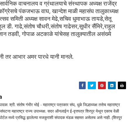
र्वनिक वाचनालय व ग्रंथालयाचे संस्थापक अध्यक्ष राजेंद्र
कॉग्रेसचे पंकजभाऊ वाघ, खान्देश माळी महासंघ तालुकाध्यक्ष
्सव समिती अध्यक्ष सावन मेढे,सचिव धुमाभाऊ तायडे,सेतू
ल डी. गाढे,संतोष चौधरी,संतोष गाढेसर,सुधीर सैंमिरे,राहुल
जान तडवी, गोपाळ अटकाळे यांचेसह तालुक्यातील असंख्ये
 यानी तर आभार अमर पारधे यानी मानले.
a
दक: श्री. संतोष गंभीर भोई - महाराष्ट्र पत्रकार संघ, धुळे जिल्हाध्यक्ष तसेच महाराष्ट्र
घटना महाराष्ट्र राज्य उपाध्यक्ष. सदर ऑनलाईन ई-वृत्तपत्र शिरपूर येथून एकाच वेळी
न पोर्टल मध्ये प्रसिद्ध झालेल्या मजकुराशी संपादक मंडळ सहमत असेलच असे नाही. (शिरपूर