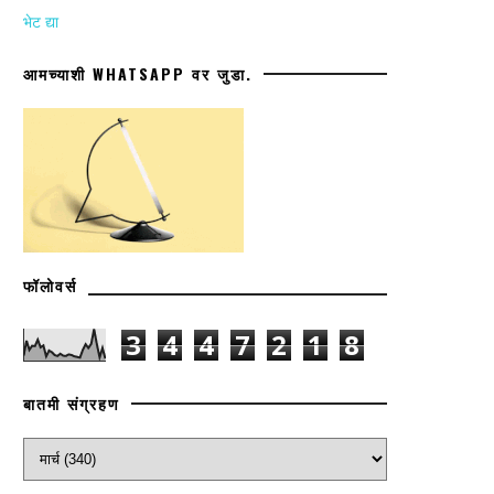
भेट द्या
आमच्याशी WHATSAPP वर जुडा.
फॉलोवर्स
3
4
4
7
2
1
8
बातमी संग्रहण