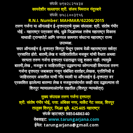
संपर्क: ७९७२८२१४३४
कायदेशीर सल्लागार श्री. संजय भिमराज नंदूरबारे
संपर्क: ७५८८००३९५६
R.N.I. Number: MAHMAR/62206/2015
तरुण गर्जना या ऑनलाईन ई-वृत्तपत्राचे मुख्य संपादक: श्री. संतोष गंभीर
भोई - महाराष्ट्र पत्रकार संघ, धुळे जिल्हाध्यक्ष तसेच महाराष्ट्र विकास
माथाडी ट्रान्सपोर्ट आणि जनरल कामगार संघटना महाराष्ट्र राज्य
उपाध्यक्ष.
सदर ऑनलाईन ई-वृत्तपत्र शिरपूर येथून एकाच वेळी महाराष्ट्रात सर्वत्र
प्रसारित होते. बातमी,लेख व जाहिरातीतील मजकूर यांची वैधता अथवा
सत्यता तरुण गर्जना वृत्तपत्र पडताळून पाहू शकत नाही. त्यामुळे
बातमी,लेख , मजकूर व जाहिरातीतून उद्भवणाऱ्या कोणत्याही विषयाला तरुण
गर्जना वृत्तपत्र जबाबदार नसून संबंधित वार्ताहर,लेखक, प्रतिनिधी व
जाहिरातदार असतील याची नोंद घ्यावी या आँनलाईन ई-वृत्तपत्र वर
प्रकाशित झालेल्या बातम्या लेख व मजकुरासंदर्भात काही वाद उद्भवल्यास तो
शिरपूर न्यायालयाअंतर्गत राहतील (शिरपूर न्यायक्षेत्र)
मुख्य संपादक तरुण गर्जना वृत्तपत्र
श्री. संतोष गंभीर भोई, पत्ता: अंबिका नगर, मार्केट गेट जवळ, शिरपूर
तालुका शिरपूर, जिल्हा धुळे, 425405 महाराष्ट्र
संपर्क व्हाटसएप 9850486340
वेबसाइट:
www.tarungarjana.com
ईमेल: tarungarjana@gmail.com