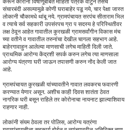
करून कोरोना विषाणूबाबत माहिती पत्रक वाटुन तसेच
संचारबंदी असल्यामुळे कोणी घराबाहेर पडू नये, चार पेक्षा जास्त
लोकानी चौकामधे थांबू नये. ग्रामपंचायत सरपंच सीताराम भिल
व त्याचे सर्व सहकारी उपसंरपच ग्रा प सदस्य हे परिस्थितीवर
लक्ष ठेवून आहेत गावातील कुरखळी ग्रामसर्वांगीन विकास मंच
च्या वतीने व गावातील तरुनांचा देखील चागला सहभाग आहे.
बाहेरगावाहुन आलेल्या माणसाची लगेच माहिती दिली जाते.
प्राथमिक आरोग्य केंद्रशी सपर्क करुन लगेच त्या माणसाला
आरोग्य यंत्रणा घरी जाऊन तपासणी करुन नोंद केली जात
आहे.
ग्रामपंचायत कुरखळी यांच्यावतीने गावात लवकरच फवारणी
करण्यात येणार असून. अशीच काही दिवस शातंता ठेवत
नागरिक घरी बसून राहिले तर कोरोनाचा नायनाट झाल्याशिवाय
राहणार नाही.
लोकांनी संयम ठेवला तर पोलिस, आरोग्य यत्रंणा
ग्रामपंचायतीला सहकार्य होईल व त्यांच्यावरील अतिरिक्त ताण