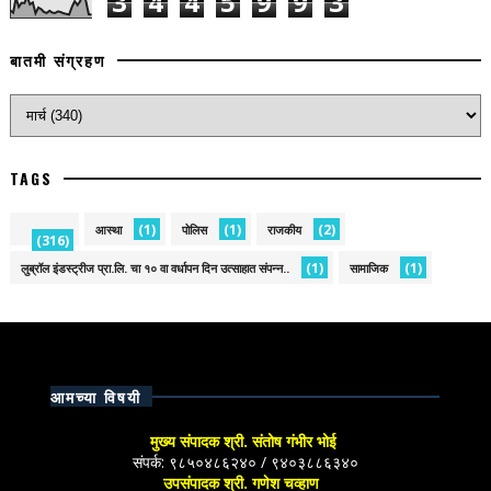
3
4
4
5
9
9
3
बातमी संग्रहण
TAGS
(1)
(1)
(2)
आस्था
पोलिस
राजकीय
(316)
(1)
(1)
लुब्रॉल इंडस्ट्रीज प्रा.लि. चा १० वा वर्धापन दिन उत्साहात संपन्न..
सामाजिक
आमच्या विषयी
मुख्य संपादक श्री. संतोष गंभीर भोई
संपर्क: ९८५०४८६२४० / ९४०३८८६३४०
उपसंपादक श्री. गणेश चव्हाण