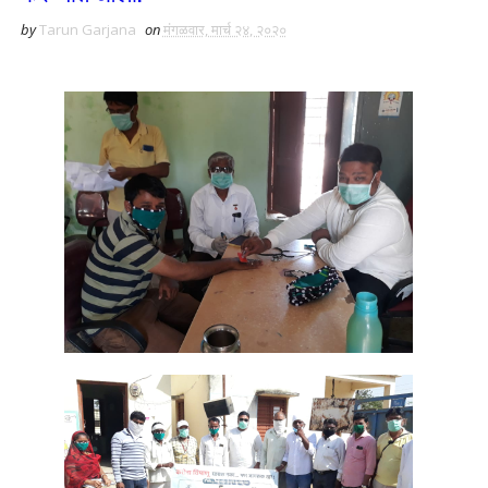
by
Tarun Garjana
on
मंगळवार, मार्च २४, २०२०