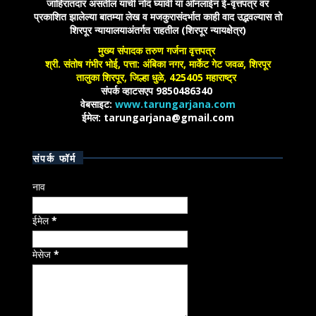
जाहिरातदार असतील याची नोंद घ्यावी या आँनलाईन ई-वृत्तपत्र वर
प्रकाशित झालेल्या बातम्या लेख व मजकुरासंदर्भात काही वाद उद्भवल्यास तो
शिरपूर न्यायालयाअंतर्गत राहतील (शिरपूर न्यायक्षेत्र)
मुख्य संपादक तरुण गर्जना वृत्तपत्र
श्री. संतोष गंभीर भोई, पत्ता: अंबिका नगर, मार्केट गेट जवळ, शिरपूर
तालुका शिरपूर, जिल्हा धुळे, 425405 महाराष्ट्र
संपर्क व्हाटसएप 9850486340
वेबसाइट:
www.tarungarjana.com
ईमेल: tarungarjana@gmail.com
संपर्क फॉर्म
नाव
ईमेल
*
मेसेज
*