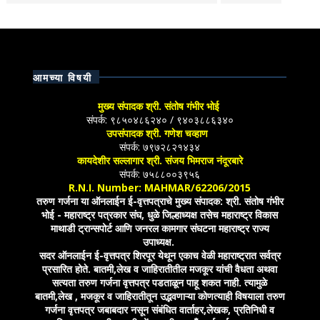
आमच्या विषयी
मुख्य संपादक श्री. संतोष गंभीर भोई
संपर्क: ९८५०४८६२४० / ९४०३८८६३४०
उपसंपादक श्री. गणेश चव्हाण
संपर्क: ७९७२८२१४३४
कायदेशीर सल्लागार श्री. संजय भिमराज नंदूरबारे
संपर्क: ७५८८००३९५६
R.N.I. Number: MAHMAR/62206/2015
तरुण गर्जना या ऑनलाईन ई-वृत्तपत्राचे मुख्य संपादक: श्री. संतोष गंभीर
भोई - महाराष्ट्र पत्रकार संघ, धुळे जिल्हाध्यक्ष तसेच महाराष्ट्र विकास
माथाडी ट्रान्सपोर्ट आणि जनरल कामगार संघटना महाराष्ट्र राज्य
उपाध्यक्ष.
सदर ऑनलाईन ई-वृत्तपत्र शिरपूर येथून एकाच वेळी महाराष्ट्रात सर्वत्र
प्रसारित होते. बातमी,लेख व जाहिरातीतील मजकूर यांची वैधता अथवा
सत्यता तरुण गर्जना वृत्तपत्र पडताळून पाहू शकत नाही. त्यामुळे
बातमी,लेख , मजकूर व जाहिरातीतून उद्भवणाऱ्या कोणत्याही विषयाला तरुण
गर्जना वृत्तपत्र जबाबदार नसून संबंधित वार्ताहर,लेखक, प्रतिनिधी व