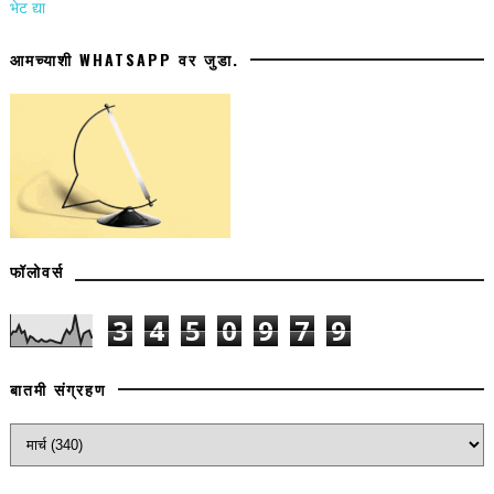
भेट द्या
आमच्याशी WHATSAPP वर जुडा.
फॉलोवर्स
3
4
5
0
9
7
9
बातमी संग्रहण