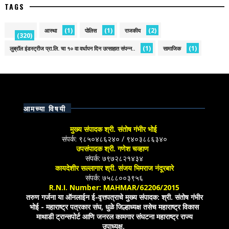
TAGS
(1)
(1)
(2)
आस्था
पोलिस
राजकीय
(320)
(1)
(1)
लुब्रॉल इंडस्ट्रीज प्रा.लि. चा १० वा वर्धापन दिन उत्साहात संपन्न..
सामाजिक
आमच्या विषयी
मुख्य संपादक श्री. संतोष गंभीर भोई
संपर्क: ९८५०४८६२४० / ९४०३८८६३४०
उपसंपादक श्री. गणेश चव्हाण
संपर्क: ७९७२८२१४३४
कायदेशीर सल्लागार श्री. संजय भिमराज नंदूरबारे
संपर्क: ७५८८००३९५६
R.N.I. Number: MAHMAR/62206/2015
तरुण गर्जना या ऑनलाईन ई-वृत्तपत्राचे मुख्य संपादक: श्री. संतोष गंभीर
भोई - महाराष्ट्र पत्रकार संघ, धुळे जिल्हाध्यक्ष तसेच महाराष्ट्र विकास
माथाडी ट्रान्सपोर्ट आणि जनरल कामगार संघटना महाराष्ट्र राज्य
उपाध्यक्ष.