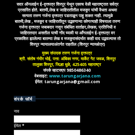
सदर ऑनलाईन ई-वृत्तपत्र शिरपूर येथून एकाच वेळी महाराष्ट्रात सर्वत्र
प्रसारित होते. बातमी,लेख व जाहिरातीतील मजकूर यांची वैधता अथवा
सत्यता तरुण गर्जना वृत्तपत्र पडताळून पाहू शकत नाही. त्यामुळे
बातमी,लेख , मजकूर व जाहिरातीतून उद्भवणाऱ्या कोणत्याही विषयाला तरुण
गर्जना वृत्तपत्र जबाबदार नसून संबंधित वार्ताहर,लेखक, प्रतिनिधी व
जाहिरातदार असतील याची नोंद घ्यावी या आँनलाईन ई-वृत्तपत्र वर
प्रकाशित झालेल्या बातम्या लेख व मजकुरासंदर्भात काही वाद उद्भवल्यास तो
शिरपूर न्यायालयाअंतर्गत राहतील (शिरपूर न्यायक्षेत्र)
मुख्य संपादक तरुण गर्जना वृत्तपत्र
श्री. संतोष गंभीर भोई, पत्ता: अंबिका नगर, मार्केट गेट जवळ, शिरपूर
तालुका शिरपूर, जिल्हा धुळे, 425405 महाराष्ट्र
संपर्क व्हाटसएप 9850486340
वेबसाइट:
www.tarungarjana.com
ईमेल: tarungarjana@gmail.com
संपर्क फॉर्म
नाव
ईमेल
*