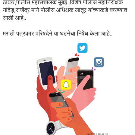
ठाकरे,पोलीस महासंचालक मुंबई ,विशेष पोलीस महानिरीक्षक
नांदेड़,राजेंद्र माने पोलीस अधिक्षक लातूर यांच्याकडे करण्यात
आली आहे..
मराठी पत्रकार परिषदेने या घटनेचा निषेध केला आहे..