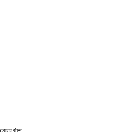
त्साहात संपन्न