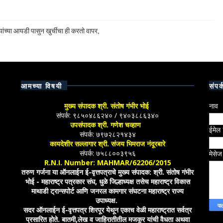
ांच्या आयडी पासुन खुर्चीचा ही करतो वापर,
आमच्या विषयी
संपर्
मुख्य संपादक श्री. संतोष गंभीर भोई
नाव
संपर्क: ९८५०४८६२४० / ९४०३८८६३४०
उपसंपादक श्री. गणेश चव्हाण
ईमेल
संपर्क: ७९७२८२१४३४
कायदेशीर सल्लागार श्री. संजय भिमराज नंदूरबारे
संपर्क: ७५८८००३९५६
मेसे
R.N.I. Number: MAHMAR/62206/2015
तरुण गर्जना या ऑनलाईन ई-वृत्तपत्राचे मुख्य संपादक: श्री. संतोष गंभीर
भोई - महाराष्ट्र पत्रकार संघ, धुळे जिल्हाध्यक्ष तसेच महाराष्ट्र विकास
माथाडी ट्रान्सपोर्ट आणि जनरल कामगार संघटना महाराष्ट्र राज्य
उपाध्यक्ष.
सदर ऑनलाईन ई-वृत्तपत्र शिरपूर येथून एकाच वेळी महाराष्ट्रात सर्वत्र
प्रसारित होते. बातमी,लेख व जाहिरातीतील मजकूर यांची वैधता अथवा