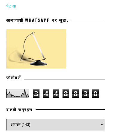
भेट द्या
आमच्याशी WHATSAPP वर जुडा.
फॉलोवर्स
3
4
4
8
8
3
0
बातमी संग्रहण