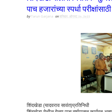
पाच हजारांच्या स्पर्धा परीक्षांसा
by
Tarun Garjana
on
शनिवार, ऑगस्ट २०, २०२२
शिंदखेडा (यादवराव सावंत)प्रतिनिधी
शिंदखेडा येथील गेल्या पाच वर्षापासून कार्यरत अस