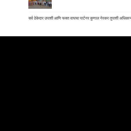
सर्व ठेकेदार उपाशी आणि फक्त वाघचा पार्टनर कुणाल नेरकर तुपाशी अधिकाऱ्य