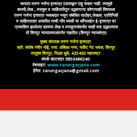
सत्यता तरुण गर्जना वृत्तपत्र पडताळून पाहू शकत नाही. त्यामुळे
बातमी,लेख , मजकूर व जाहिरातीतून उद्भवणाऱ्या कोणत्याही विषयाला
तरुण गर्जना वृत्तपत्र जबाबदार नसून संबंधित वार्ताहर,लेखक, प्रतिनिधी
व जाहिरातदार असतील याची नोंद घ्यावी या आँनलाईन ई-वृत्तपत्र वर
प्रकाशित झालेल्या बातम्या लेख व मजकुरासंदर्भात काही वाद उद्भवल्यास
तो शिरपूर न्यायालयाअंतर्गत राहतील (शिरपूर न्यायक्षेत्र)
मुख्य संपादक तरुण गर्जना वृत्तपत्र
श्री. संतोष गंभीर भोई, पत्ता: अंबिका नगर, मार्केट गेट जवळ, शिरपूर
तालुका शिरपूर, जिल्हा धुळे, 425405 महाराष्ट्र
संपर्क व्हाटसएप 9850486340
वेबसाइट:
www.tarungarjana.com
ईमेल: tarungarjana@gmail.com