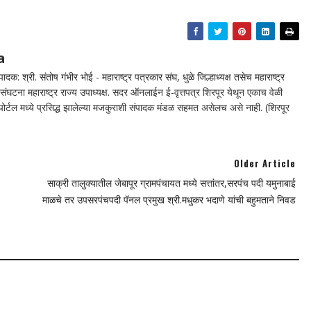
a
दक: श्री. संतोष गंभीर भोई - महाराष्ट्र पत्रकार संघ, धुळे जिल्हाध्यक्ष तसेच महाराष्ट्र
घटना महाराष्ट्र राज्य उपाध्यक्ष. सदर ऑनलाईन ई-वृत्तपत्र शिरपूर येथून एकाच वेळी
न पोर्टल मध्ये प्रसिद्ध झालेल्या मजकुराशी संपादक मंडळ सहमत असेलच असे नाही. (शिरपूर
Older Article
साक्री तालुक्यातील जेबापूर ग्रामपंचायत मध्ये सत्तांतर,सरपंच पदी यमुनाबाई
माळचे तर उपसरपंचपदी पॅनल प्रमुख श्री.मधुकर भदाणे यांची बहुमताने निवड