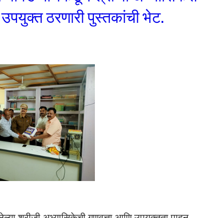
ठी उपयुक्त ठरणारी पुस्तकांची भेट.
लेल्या श्रीजी अभ्यासिकेची गूणवत्ता आणि उपयूक्तता पाहून