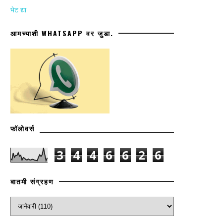
भेट द्या
आमच्याशी WHATSAPP वर जुडा.
फॉलोवर्स
3
4
4
6
6
2
6
बातमी संग्रहण