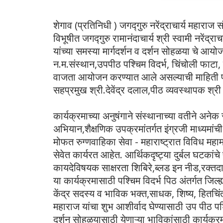
शेगाव (प्रतिनिधी ) जगद्गुरु नरेंद्राचार्य महाराज स
विभूषीत जगद्गुरु रामानंदाचार्य श्री स्वामी नरेंद्र
यांच्या समस्या मार्गदर्शन व दर्शन सोहळया चे आ
न.म.संस्थान,उपपीठ पश्चिम विदर्भ, चिंचोली फाटा
वाजता आयोजन करण्यात आले असल्याची माहिती पश्
सहप्रमुख श्री.देवेंद्र दलाल,पीठ व्यवस्थापक श्री स
कार्यक्रमाच्या अनुषंगाने संस्थानाच्या वतीने अ
अभियान,शैक्षणिक उपक्रमांतर्गत इंग्रजी माध्यमां
मोफत रुग्णवाहिका सेवा - महाराष्ट्रात विविध महा
सेवेत कार्यरत आहेत. आर्थिकदृष्ट्या दुर्बल घटका
कायदेविषयक साक्षरता शिबिरे,ब्लड इन नीड,रक्त
या कार्यक्रमासाठी पश्चिम विदर्भ पिठ अंतर्गत जिल्
केंद्र सदस्य व भाविक भक्त,साधक, शिष्य, हितचिंत
महाराज यांचा शुभ आशीर्वाद घेण्यासाठी उप पीठ पश्
दर्शन सोहळयासाठी येणाऱ्या भाविकांसाठी कार्यक्रम