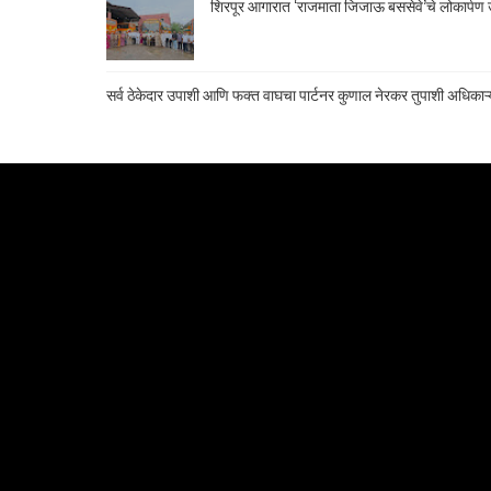
शिरपूर आगारात ‘राजमाता जिजाऊ बससेवे’चे लोकार्पण उ
सर्व ठेकेदार उपाशी आणि फक्त वाघचा पार्टनर कुणाल नेरकर तुपाशी अधिकाऱ्य