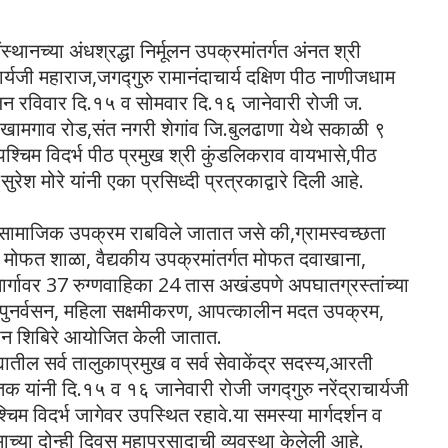
ंस्थानच्या अंधश्रद्धा निर्मूलन उपक्रमांतर्गत अंनत श्री
ाचार्यजी महाराज,जगद्गुरु रामानंदाचार्य दक्षिण पीठ नाणीजधाम
योजन रविवार दि.१५ व सोमवार दि.१६ जानेवारी रोजी ज.
, खामगाव रोड,संत नगरी शेगांव जि.बुलढाणा येथे सकाळी ९
चिम विदर्भ पीठ प्रमुख श्री कुंडलिकराव वायभासे,पीठ
ुरेश मोरे यांनी एका प्रसिध्दी प्रत्रकाद्वारे दिली आहे.
नेक सामाजिक उपक्रम राबविले जातात जसे की,ग्रामस्वच्छता
ची मोफत शाळा, वैद्यकीय उपक्रमांतर्गत मोफत दवाखाना,
मार्गावर 37 रुग्णवाहिका 24 तास अखंडपणे अपघातग्रस्तांच्या
ंचे पुनर्वसन, महिला सक्षमीकरण, आपत्कालीन मदत उपक्रम,
दान शिबिरे आयोजित केली जातात.
ह्यातील सर्व तालुकाप्रमुख व सर्व सेवाकेंद्र सदस्य,आरती
क यांनी दि.१५ व १६ जानेवारी रोजी जगद्गुरु नरेंद्राचार्यजी
चिम विदर्भ जागेवर उपस्थित रहावे.या समस्या मार्गदर्शन व
ाच्या दोन्ही दिवस महाप्रसादाची व्यवस्था केलेली आहे.