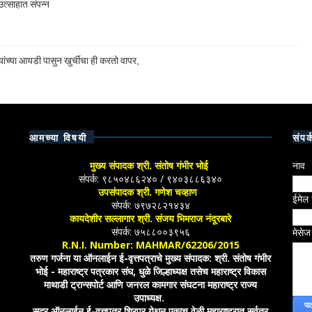
त्साहात संपन्न
ांच्या आयडी पासुन खुर्चीचा ही करतो वापर,
आमच्या विषयी
संपर्
मुख्य संपादक श्री. संतोष गंभीर भोई
नाव
संपर्क: ९८५०४८६२४० / ९४०३८८६३४०
उपसंपादक श्री. गणेश चव्हाण
ईमेल
संपर्क: ७९७२८२१४३४
कायदेशीर सल्लागार श्री. संजय भिमराज नंदूरबारे
संपर्क: ७५८८००३९५६
मेसे
R.N.I. Number: MAHMAR/62206/2015
तरुण गर्जना या ऑनलाईन ई-वृत्तपत्राचे मुख्य संपादक: श्री. संतोष गंभीर
भोई - महाराष्ट्र पत्रकार संघ, धुळे जिल्हाध्यक्ष तसेच महाराष्ट्र विकास
माथाडी ट्रान्सपोर्ट आणि जनरल कामगार संघटना महाराष्ट्र राज्य
उपाध्यक्ष.
सदर ऑनलाईन ई-वृत्तपत्र शिरपूर येथून एकाच वेळी महाराष्ट्रात सर्वत्र