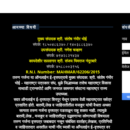
आमच्या विषयी
संपर्
मुख्य संपादक श्री. संतोष गंभीर भोई
नाव
संपर्क: ९८५०४८६२४० / ९४०३८८६३४०
उपसंपादक श्री. गणेश चव्हाण
ईमेल
संपर्क: ७९७२८२१४३४
कायदेशीर सल्लागार श्री. संजय भिमराज नंदूरबारे
संपर्क: ७५८८००३९५६
मेसे
R.N.I. Number: MAHMAR/62206/2015
तरुण गर्जना या ऑनलाईन ई-वृत्तपत्राचे मुख्य संपादक: श्री. संतोष गंभीर
भोई - महाराष्ट्र पत्रकार संघ, धुळे जिल्हाध्यक्ष तसेच महाराष्ट्र विकास
माथाडी ट्रान्सपोर्ट आणि जनरल कामगार संघटना महाराष्ट्र राज्य
उपाध्यक्ष.
सदर ऑनलाईन ई-वृत्तपत्र शिरपूर येथून एकाच वेळी महाराष्ट्रात सर्वत्र
प्रसारित होते. बातमी,लेख व जाहिरातीतील मजकूर यांची वैधता अथवा
सत्यता तरुण गर्जना वृत्तपत्र पडताळून पाहू शकत नाही. त्यामुळे
बातमी,लेख , मजकूर व जाहिरातीतून उद्भवणाऱ्या कोणत्याही विषयाला
तरुण गर्जना वृत्तपत्र जबाबदार नसून संबंधित वार्ताहर,लेखक, प्रतिनिधी
व जाहिरातदार असतील याची नोंद घ्यावी या आँनलाईन ई-वृत्तपत्र वर