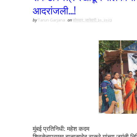
आदरांजली...!
by
Tarun Garjana
on
सोमवार, जानेवारी ३०, २०२३
मुंबई प्रतिनिधी: महेश कदम
शिवसेनाप्रमुख बाळासाहेब ठाकरे यांच्या जयंती निम