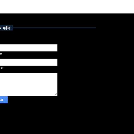
क फॉर्म
*
ज
*