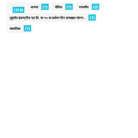
(1)
(1)
(2)
आस्था
पोलिस
राजकीय
(316)
(1)
लुब्रॉल इंडस्ट्रीज प्रा.लि. चा १० वा वर्धापन दिन उत्साहात संपन्न..
(1)
सामाजिक