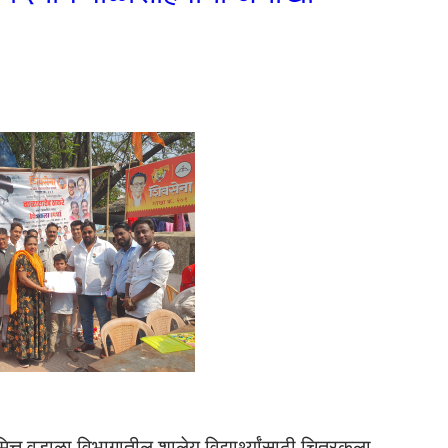
ित्त वडाळा विभागातील शालेय विद्यार्थ्यांसाठी चित्रकला