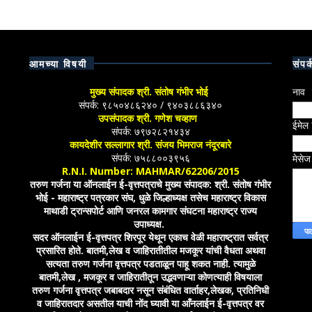
आमच्या विषयी
संपर्
मुख्य संपादक श्री. संतोष गंभीर भोई
नाव
संपर्क: ९८५०४८६२४० / ९४०३८८६३४०
उपसंपादक श्री. गणेश चव्हाण
ईमेल
संपर्क: ७९७२८२१४३४
कायदेशीर सल्लागार श्री. संजय भिमराज नंदूरबारे
संपर्क: ७५८८००३९५६
मेसे
R.N.I. Number: MAHMAR/62206/2015
तरुण गर्जना या ऑनलाईन ई-वृत्तपत्राचे मुख्य संपादक: श्री. संतोष गंभीर
भोई - महाराष्ट्र पत्रकार संघ, धुळे जिल्हाध्यक्ष तसेच महाराष्ट्र विकास
माथाडी ट्रान्सपोर्ट आणि जनरल कामगार संघटना महाराष्ट्र राज्य
उपाध्यक्ष.
सदर ऑनलाईन ई-वृत्तपत्र शिरपूर येथून एकाच वेळी महाराष्ट्रात सर्वत्र
प्रसारित होते. बातमी,लेख व जाहिरातीतील मजकूर यांची वैधता अथवा
सत्यता तरुण गर्जना वृत्तपत्र पडताळून पाहू शकत नाही. त्यामुळे
बातमी,लेख , मजकूर व जाहिरातीतून उद्भवणाऱ्या कोणत्याही विषयाला
तरुण गर्जना वृत्तपत्र जबाबदार नसून संबंधित वार्ताहर,लेखक, प्रतिनिधी
व जाहिरातदार असतील याची नोंद घ्यावी या आँनलाईन ई-वृत्तपत्र वर