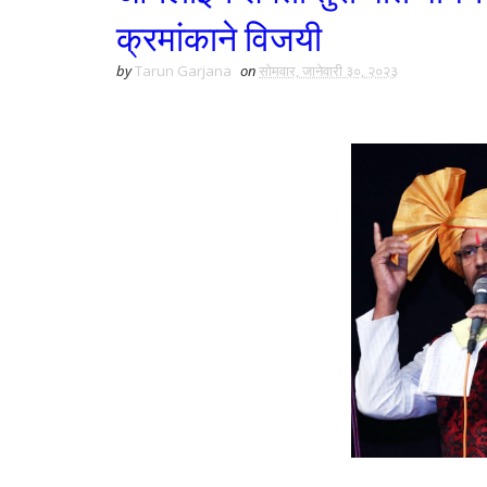
क्रमांकाने विजयी
by
Tarun Garjana
on
सोमवार, जानेवारी ३०, २०२३