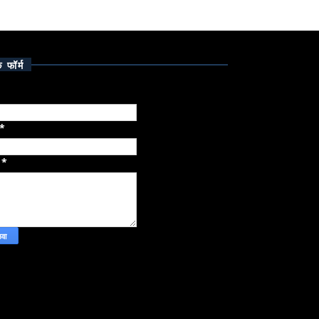
क फॉर्म
*
ज
*