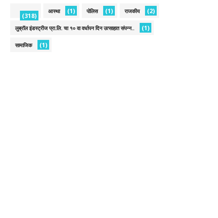
(1)
(1)
(2)
आस्था
पोलिस
राजकीय
(318)
(1)
लुब्रॉल इंडस्ट्रीज प्रा.लि. चा १० वा वर्धापन दिन उत्साहात संपन्न..
(1)
सामाजिक