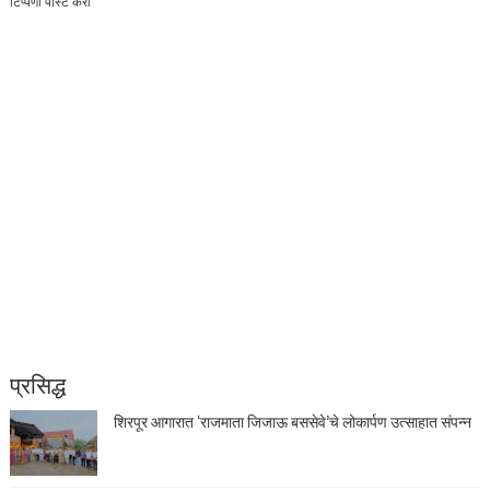
टिप्पणी पोस्ट करा
प्रसिद्ध
शिरपूर आगारात ‘राजमाता जिजाऊ बससेवे’चे लोकार्पण उत्साहात संपन्न