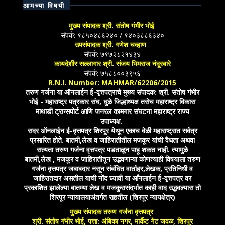
आमच्या विषयी
मुख्य संपादक श्री. संतोष गंभीर भोई
संपर्क: ९८५०४८६२४० / ९४०३८८६३४०
उपसंपादक श्री. गणेश चव्हाण
संपर्क: ७९७२८२१४३४
कायदेशीर सल्लागार श्री. संजय भिमराज नंदूरबारे
संपर्क: ७५८८००३९५६
R.N.I. Number: MAHMAR/62206/2015
तरुण गर्जना या ऑनलाईन ई-वृत्तपत्राचे मुख्य संपादक: श्री. संतोष गंभीर
भोई - महाराष्ट्र पत्रकार संघ, धुळे जिल्हाध्यक्ष तसेच महाराष्ट्र विकास
माथाडी ट्रान्सपोर्ट आणि जनरल कामगार संघटना महाराष्ट्र राज्य
उपाध्यक्ष.
सदर ऑनलाईन ई-वृत्तपत्र शिरपूर येथून एकाच वेळी महाराष्ट्रात सर्वत्र
प्रसारित होते. बातमी,लेख व जाहिरातीतील मजकूर यांची वैधता अथवा
सत्यता तरुण गर्जना वृत्तपत्र पडताळून पाहू शकत नाही. त्यामुळे
बातमी,लेख , मजकूर व जाहिरातीतून उद्भवणाऱ्या कोणत्याही विषयाला तरुण
गर्जना वृत्तपत्र जबाबदार नसून संबंधित वार्ताहर,लेखक, प्रतिनिधी व
जाहिरातदार असतील याची नोंद घ्यावी या आँनलाईन ई-वृत्तपत्र वर
प्रकाशित झालेल्या बातम्या लेख व मजकुरासंदर्भात काही वाद उद्भवल्यास तो
शिरपूर न्यायालयाअंतर्गत राहतील (शिरपूर न्यायक्षेत्र)
मुख्य संपादक तरुण गर्जना वृत्तपत्र
श्री. संतोष गंभीर भोई, पत्ता: अंबिका नगर, मार्केट गेट जवळ, शिरपूर