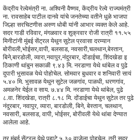
केंद्रीय रेल्वेमंत्री ना. अश्‍विनी वैष्णव, केंद्रीय रेल्वे राज्यमंत्री
ना. रावसाहेब पाटील दानवे यांचे जनतेच्या वतीने धुळे भाजपा
जिल्हा सरचिटणीस अरुण धोबी यांनी आभार व्यक्त केले आहे.
सदर गाडी रविवार, मंगळवार व शुक्रवार रोजी रात्री ११.५५
मिनीटांनी मुंबई सेंट्रल येथुन सुटेल प्रवासा दरम्यान
बोरीवली,भोईसर,वापी, बलसाड, नवसारी,चलथान,बेस्तान,
बिने,बारडोली, व्यारा,नवापुर,नंदुरबार, दोंडाईचा, शिंदखेडा इ
ठिकाणी थांबुन सकाळी ९.४३ मि. नरडाणा येथे थांबेल व पुढे
दुपारी भुसावळ येथे पोहोचेल. सोमवार बुधवार व शनिवारी सायं
५.४० मि. भुसावळ येथुन सुटेल जळगांव, पाळधी, धरणगांव,
अमळनेर येईल व साय. ७.४४ मि. नरडाणा येथे थांबेल, पुढे
८.वा. शिंदखेडा, रात्री ८.१८ मि. दोंडाईचा येथुन सुटेल तर पुढे
नंदुरबार, नवापुर, व्यारा, बारडोली, बिने, बेस्तान, चलथान,
नवसारी, बलसाड, वापी, भोईसर, बोरीवली येथे थांबा देण्यात
आलेला आहे.
तर मुंबई सेंट्रल येथे पहाटे ५.३० वाजेला पोहचेल. तरी सदर