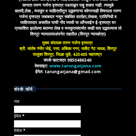
सत्यता तरुण गर्जना वृत्तपत्र पडताळून पाहू शकत नाही. त्यामुळे
बातमी,लेख , मजकूर व जाहिरातीतून उद्भवणाऱ्या कोणत्याही विषयाला तरुण
गर्जना वृत्तपत्र जबाबदार नसून संबंधित वार्ताहर,लेखक, प्रतिनिधी व
जाहिरातदार असतील याची नोंद घ्यावी या आँनलाईन ई-वृत्तपत्र वर
प्रकाशित झालेल्या बातम्या लेख व मजकुरासंदर्भात काही वाद उद्भवल्यास तो
शिरपूर न्यायालयाअंतर्गत राहतील (शिरपूर न्यायक्षेत्र)
मुख्य संपादक तरुण गर्जना वृत्तपत्र
श्री. संतोष गंभीर भोई, पत्ता: अंबिका नगर, मार्केट गेट जवळ, शिरपूर
तालुका शिरपूर, जिल्हा धुळे, 425405 महाराष्ट्र
संपर्क व्हाटसएप 9850486340
वेबसाइट:
www.tarungarjana.com
ईमेल: tarungarjana@gmail.com
संपर्क फॉर्म
नाव
ईमेल
*
मेसेज
*