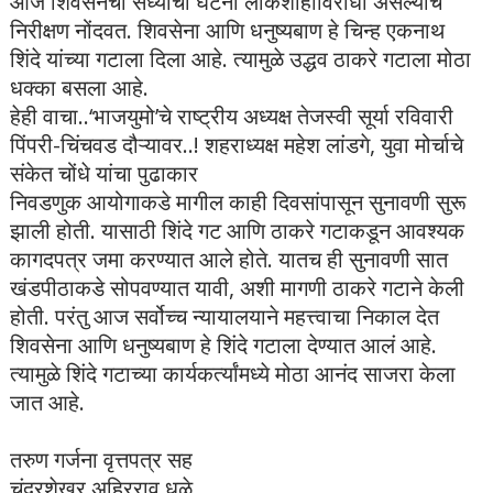
आज शिवसेनेची सध्याची घटना लोकशाहीविरोधी असल्याचं
निरीक्षण नोंदवत. शिवसेना आणि धनुष्यबाण हे चिन्ह एकनाथ
शिंदे यांच्या गटाला दिला आहे. त्यामुळे उद्धव ठाकरे गटाला मोठा
धक्का बसला आहे.
हेही वाचा..‘भाजयुमो’चे राष्ट्रीय अध्यक्ष तेजस्वी सूर्या रविवारी
पिंपरी-चिंचवड दौऱ्यावर..! शहराध्यक्ष महेश लांडगे, युवा मोर्चाचे
संकेत चोंधे यांचा पुढाकार
निवडणुक आयोगाकडे मागील काही दिवसांपासून सुनावणी सुरू
झाली होती. यासाठी शिंदे गट आणि ठाकरे गटाकडून आवश्यक
कागदपत्र जमा करण्यात आले होते. यातच ही सुनावणी सात
खंडपीठाकडे सोपवण्यात यावी, अशी मागणी ठाकरे गटाने केली
होती. परंतु आज सर्वोच्च न्यायालयाने महत्त्वाचा निकाल देत
शिवसेना आणि धनुष्यबाण हे शिंदे गटाला देण्यात आलं आहे.
त्यामुळे शिंदे गटाच्या कार्यकर्त्यांमध्ये मोठा आनंद साजरा केला
जात आहे.
तरुण गर्जना वृत्तपत्र सह
चंद्रशेखर अहिरराव धुळे