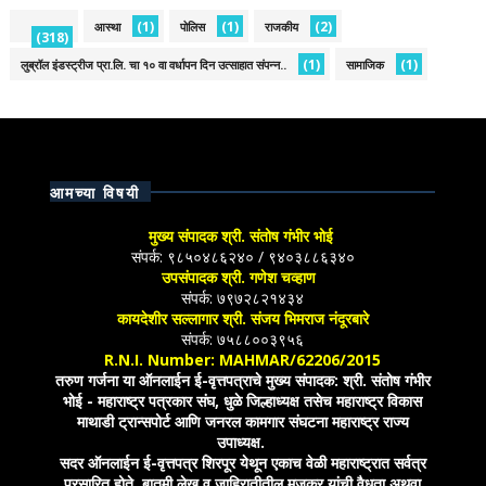
(1)
(1)
(2)
आस्था
पोलिस
राजकीय
(318)
(1)
(1)
लुब्रॉल इंडस्ट्रीज प्रा.लि. चा १० वा वर्धापन दिन उत्साहात संपन्न..
सामाजिक
आमच्या विषयी
मुख्य संपादक श्री. संतोष गंभीर भोई
संपर्क: ९८५०४८६२४० / ९४०३८८६३४०
उपसंपादक श्री. गणेश चव्हाण
संपर्क: ७९७२८२१४३४
कायदेशीर सल्लागार श्री. संजय भिमराज नंदूरबारे
संपर्क: ७५८८००३९५६
R.N.I. Number: MAHMAR/62206/2015
तरुण गर्जना या ऑनलाईन ई-वृत्तपत्राचे मुख्य संपादक: श्री. संतोष गंभीर
भोई - महाराष्ट्र पत्रकार संघ, धुळे जिल्हाध्यक्ष तसेच महाराष्ट्र विकास
माथाडी ट्रान्सपोर्ट आणि जनरल कामगार संघटना महाराष्ट्र राज्य
उपाध्यक्ष.
सदर ऑनलाईन ई-वृत्तपत्र शिरपूर येथून एकाच वेळी महाराष्ट्रात सर्वत्र
प्रसारित होते. बातमी,लेख व जाहिरातीतील मजकूर यांची वैधता अथवा