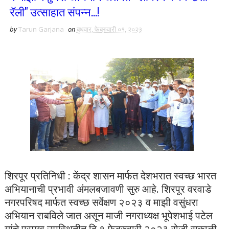
रॅली" उत्साहात संपन्न...!
by
Tarun Garjana
on
बुधवार, फेब्रुवारी ०१, २०२३
शिरपूर प्रतिनिधी : केंद्र शासन मार्फत देशभरात स्वच्छ भारत
अभियानाची प्रभावी अंमलबजावणी सुरु आहे. शिरपूर वरवाडे
नगरपरिषद मार्फत स्वच्छ सर्वेक्षण २०२३ व माझी वसुंधरा
अभियान राबविले जात असून माजी नगराध्यक्ष भूपेशभाई पटेल
यांचे प्रमुख उपस्थितीत दि.१ फेब्रुवारी २०२३ रोजी सकाळी