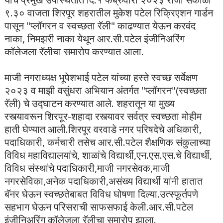
९.३० वाजता शिरपूर शहरातील मुकेश पटेल रिक्रिएशन गार्डन
पासून "प्लॉगरन व स्वच्छता रॅली" काढण्यात येऊन करवंद
नाका, निमझरी नाका येथून आर.सी.पटेल इंजीनिअरिंग
कॉलेजला रॅलीचा समारोप करण्यात आला.
माजी नगराध्यक्ष भूपेशभाई पटेल यांच्या हस्ते स्वच्छ सर्वेक्षण
२०२३ व माझी वसुंधरा अभियान अंतर्गत "प्लॉगरन"(स्वच्छता
रॅली) चे उद्घाटन करण्यात आले. शहरातून या मुख्य
रस्त्यावरून शिरपूर-शहादा रस्त्यावर सर्वत्र स्वच्छता मोहीम
हाती घेण्यात आली.शिरपूर वरवाडे नगर परिषदेचे अधिकारी,
पदाधिकारी, कर्मचारी तसेच आर.सी.पटेल शैक्षणिक संकुलाच्या
विविध महाविद्यालयांचे, शाळांचे विद्यार्थी,एन.एस.एस.चे विद्यार्थी,
विविध संस्थांचे पदाधिकारी,माजी नगरसेवक,माजी
नगरसेविका,अनेक पदाधिकारी,असंख्य विद्यार्थी यांनी हातात
बॅनर घेऊन स्वच्छतेबाबत विविध घोषणा दिल्या.उत्स्फूर्तपणे
सहभाग घेऊन परिसराची साफसफाई केली.आर.सी.पटेल
इंजीनिअरिंग कॉलेजला रॅलीचा समारोप झाला.