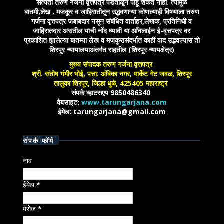
सत्यता तरुण गर्जना वृत्तपत्र पडताळून पाहू शकत नाही. त्यामुळे
बातमी,लेख , मजकूर व जाहिरातीतून उद्भवणाऱ्या कोणत्याही विषयाला तरुण
गर्जना वृत्तपत्र जबाबदार नसून संबंधित वार्ताहर,लेखक, प्रतिनिधी व
जाहिरातदार असतील याची नोंद घ्यावी या आँनलाईन ई-वृत्तपत्र वर
प्रकाशित झालेल्या बातम्या लेख व मजकुरासंदर्भात काही वाद उद्भवल्यास तो
शिरपूर न्यायालयाअंतर्गत राहतील (शिरपूर न्यायक्षेत्र)
मुख्य संपादक तरुण गर्जना वृत्तपत्र
श्री. संतोष गंभीर भोई, पत्ता: अंबिका नगर, मार्केट गेट जवळ, शिरपूर
तालुका शिरपूर, जिल्हा धुळे, 425405 महाराष्ट्र
संपर्क व्हाटसएप 9850486340
वेबसाइट:
www.tarungarjana.com
ईमेल: tarungarjana@gmail.com
संपर्क फॉर्म
नाव
ईमेल
*
मेसेज
*