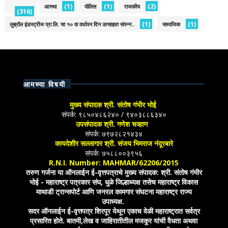
(1)
(1)
(2)
आस्था
पोलिस
राजकीय
(316)
(1)
(1)
लुब्रॉल इंडस्ट्रीज प्रा.लि. चा १० वा वर्धापन दिन उत्साहात संपन्न..
सामाजिक
आमच्या विषयी
मुख्य संपादक श्री. संतोष गंभीर भोई
संपर्क: ९८५०४८६२४० / ९४०३८८६३४०
उपसंपादक श्री. गणेश चव्हाण
संपर्क: ७९७२८२१४३४
कायदेशीर सल्लागार श्री. संजय भिमराज नंदूरबारे
संपर्क: ७५८८००३९५६
R.N.I. Number: MAHMAR/62206/2015
तरुण गर्जना या ऑनलाईन ई-वृत्तपत्राचे मुख्य संपादक: श्री. संतोष गंभीर
भोई - महाराष्ट्र पत्रकार संघ, धुळे जिल्हाध्यक्ष तसेच महाराष्ट्र विकास
माथाडी ट्रान्सपोर्ट आणि जनरल कामगार संघटना महाराष्ट्र राज्य
उपाध्यक्ष.
सदर ऑनलाईन ई-वृत्तपत्र शिरपूर येथून एकाच वेळी महाराष्ट्रात सर्वत्र
प्रसारित होते. बातमी,लेख व जाहिरातीतील मजकूर यांची वैधता अथवा