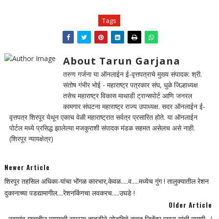
Tags
About Tarun Garjana
तरुण गर्जना या ऑनलाईन ई-वृत्तपत्राचे मुख्य संपादक: श्री.
संतोष गंभीर भोई - महाराष्ट्र पत्रकार संघ, धुळे जिल्हाध्यक्ष
तसेच महाराष्ट्र विकास माथाडी ट्रान्सपोर्ट आणि जनरल
कामगार संघटना महाराष्ट्र राज्य उपाध्यक्ष. सदर ऑनलाईन ई-
वृत्तपत्र शिरपूर येथून एकाच वेळी महाराष्ट्रात सर्वत्र प्रसारित होते. या ऑनलाईन
पोर्टल मध्ये प्रसिद्ध झालेल्या मजकुराशी संपादक मंडळ सहमत असेलच असे नाही.
(शिरपूर न्यायक्षेत्र)
Newer Article
शिरपूर तहसिल अधिका-यांचा भोंगळ कारभार,केवळ.....व.....मध्येच गुंग ! तालुक्यातील रेशन
दुकानाच्या पडद्यामागील....रेशनकिंगचा लवकरच.....उघडे !
Older Article
नवागांव गावातील पाण्याची समस्या तातडीने सोडविणे बाबत जितेंद्र पावरा यांची मागणी…!