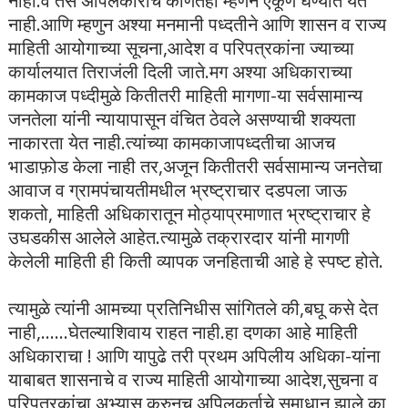
नाही.व तसे अपिलकाराचे कोणतेही म्हणने ऐकूण घेण्यात येत
नाही.आणि म्हणुन अश्या मनमानी पध्दतीने आणि शासन व राज्य
माहिती आयोगाच्या सूचना,
आदेश व परिपत्रकांना ज्याच्या
कार्यालयात तिराजंली दिली जाते.मग अश्या अधिकाराच्या
कामकाज पध्दीमुळे कितीतरी माहिती मागणा-या सर्वसामान्य
जनतेला यांनी न्यायापासून वंचित ठेवले असण्याची शक्यता
नाकारता येत नाही.त्यांच्या कामकाजापध्दतीचा आजच
भाडाफ़ोड केला नाही तर,अजून कितीतरी सर्वसामान्य जनतेचा
आवाज व ग्रामपंचायतीमधील भ्रष्ट्राचार दडपला जाऊ
शकतो, माहिती अधिकारातून मोठ्याप्रमाणात भ्रष्ट्राचार हे
उघडकीस आलेले आहेत.त्यामुळे तक्रारदार यांनी मागणी
केलेली माहिती ही किती व्यापक जनहिताची आहे हे स्पष्ट होते.
त्यामुळे त्यांनी आमच्या प्रतिनिधीस सांगितले की,बघू कसे देत
नाही,......
घेतल्याशिवाय राहत नाही.हा दणका आहे माहिती
अधिकाराचा ! आणि यापुढे तरी प्रथम अपिलीय अधिका-यांना
याबाबत शासनाचे व राज्य माहिती आयोगाच्या आदेश,सुचना व
परिपत्रकांचा अभ्यास करुनच अपिलकर्ताचे समाधान झाले का