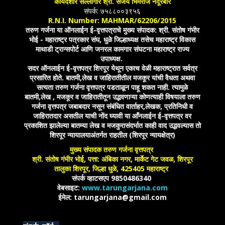
कायदेशीर सल्लागार श्री. संजय भिमराज नंदूरबारे
संपर्क: ७५८८००३९५६
R.N.I. Number: MAHMAR/62206/2015
तरुण गर्जना या ऑनलाईन ई-वृत्तपत्राचे मुख्य संपादक: श्री. संतोष गंभीर
भोई - महाराष्ट्र पत्रकार संघ, धुळे जिल्हाध्यक्ष तसेच महाराष्ट्र विकास
माथाडी ट्रान्सपोर्ट आणि जनरल कामगार संघटना महाराष्ट्र राज्य
उपाध्यक्ष.
सदर ऑनलाईन ई-वृत्तपत्र शिरपूर येथून एकाच वेळी महाराष्ट्रात सर्वत्र
प्रसारित होते. बातमी,लेख व जाहिरातीतील मजकूर यांची वैधता अथवा
सत्यता तरुण गर्जना वृत्तपत्र पडताळून पाहू शकत नाही. त्यामुळे
बातमी,लेख , मजकूर व जाहिरातीतून उद्भवणाऱ्या कोणत्याही विषयाला तरुण
गर्जना वृत्तपत्र जबाबदार नसून संबंधित वार्ताहर,लेखक, प्रतिनिधी व
जाहिरातदार असतील याची नोंद घ्यावी या आँनलाईन ई-वृत्तपत्र वर
प्रकाशित झालेल्या बातम्या लेख व मजकुरासंदर्भात काही वाद उद्भवल्यास तो
शिरपूर न्यायालयाअंतर्गत राहतील (शिरपूर न्यायक्षेत्र)
मुख्य संपादक तरुण गर्जना वृत्तपत्र
श्री. संतोष गंभीर भोई, पत्ता: अंबिका नगर, मार्केट गेट जवळ, शिरपूर
तालुका शिरपूर, जिल्हा धुळे, 425405 महाराष्ट्र
संपर्क व्हाटसएप 9850486340
वेबसाइट:
www.tarungarjana.com
ईमेल: tarungarjana@gmail.com