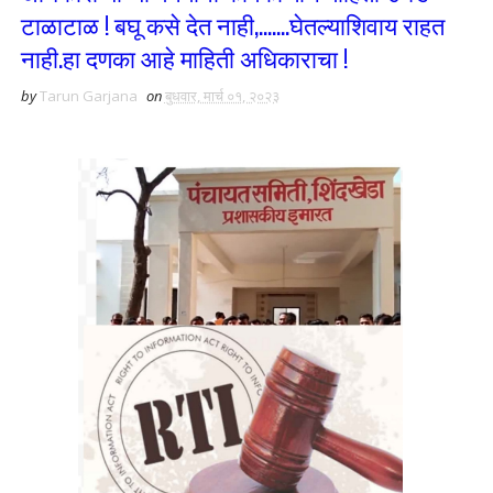
टाळाटाळ ! बघू कसे देत नाही,.......घेतल्याशिवाय राहत
नाही.हा दणका आहे माहिती अधिकाराचा !
by
Tarun Garjana
on
बुधवार, मार्च ०१, २०२३