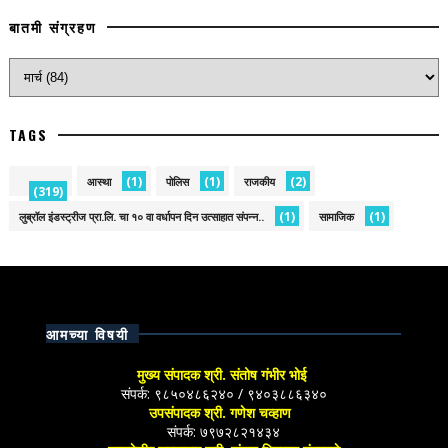
बातमी संग्रहण
TAGS
(1)
(1)
(2)
आस्था
पोलिस
राजकीय
(319)
(1)
(1)
लुब्रॉल इंडस्ट्रीज प्रा.लि. चा १० वा वर्धापन दिन उत्साहात संपन्न..
सामाजिक
आमच्या विषयी
मुख्य संपादक श्री. संतोष गंभीर भोई
संपर्क: ९८५०४८६२४० / ९४०३८८६३४०
उपसंपादक श्री. गणेश चव्हाण
संपर्क: ७९७२८२१४३४