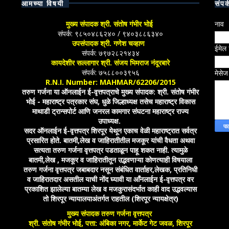
आमच्या विषयी
संपर्
मुख्य संपादक श्री. संतोष गंभीर भोई
नाव
संपर्क: ९८५०४८६२४० / ९४०३८८६३४०
उपसंपादक श्री. गणेश चव्हाण
ईमेल
संपर्क: ७९७२८२१४३४
कायदेशीर सल्लागार श्री. संजय भिमराज नंदूरबारे
संपर्क: ७५८८००३९५६
मेसे
R.N.I. Number: MAHMAR/62206/2015
तरुण गर्जना या ऑनलाईन ई-वृत्तपत्राचे मुख्य संपादक: श्री. संतोष गंभीर
भोई - महाराष्ट्र पत्रकार संघ, धुळे जिल्हाध्यक्ष तसेच महाराष्ट्र विकास
माथाडी ट्रान्सपोर्ट आणि जनरल कामगार संघटना महाराष्ट्र राज्य
उपाध्यक्ष.
सदर ऑनलाईन ई-वृत्तपत्र शिरपूर येथून एकाच वेळी महाराष्ट्रात सर्वत्र
प्रसारित होते. बातमी,लेख व जाहिरातीतील मजकूर यांची वैधता अथवा
सत्यता तरुण गर्जना वृत्तपत्र पडताळून पाहू शकत नाही. त्यामुळे
बातमी,लेख , मजकूर व जाहिरातीतून उद्भवणाऱ्या कोणत्याही विषयाला
तरुण गर्जना वृत्तपत्र जबाबदार नसून संबंधित वार्ताहर,लेखक, प्रतिनिधी
व जाहिरातदार असतील याची नोंद घ्यावी या आँनलाईन ई-वृत्तपत्र वर
प्रकाशित झालेल्या बातम्या लेख व मजकुरासंदर्भात काही वाद उद्भवल्यास
तो शिरपूर न्यायालयाअंतर्गत राहतील (शिरपूर न्यायक्षेत्र)
मुख्य संपादक तरुण गर्जना वृत्तपत्र
श्री. संतोष गंभीर भोई, पत्ता: अंबिका नगर, मार्केट गेट जवळ, शिरपूर