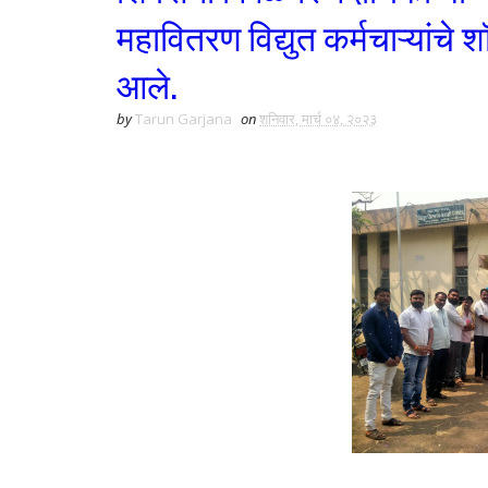
महावितरण विद्युत कर्मचाऱ्यांच
आले.
by
Tarun Garjana
on
शनिवार, मार्च ०४, २०२३