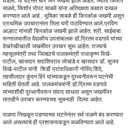
घडली. या घटनेत चार जण जखमी झाले आहेत‌. ज्योती किशोर
साळवे, किशोर पोपट साळवे यांना अतिदक्षता कक्षात दाखल
करण्यात आले आहे ‌. भुमिका साबळे‌ ही किरकोळ जखमी असून
प्राथमिक उपचारानंतर तिला घरी पाठविण्यात आले.प्रविण
आल्हाट यांना‌ही किरकोळ जखमी झाले आहेत. श्री. साईबाबा
रूग्णालयातील वैद्यकीय उपसंचालक डॉ.प्रितम वडगावे यांच्या
देखरेखीखाली जखमींवर उपचार सुरू आहेत. राज्याचे
महसूलमंत्री तथा जिल्ह्याचे पालकमंत्री राधाकृष्ण विखे-
पाटील, खासदार सदाशिवराव लोखंडे व खासदार डॉ. सुजय
विखे-पाटील यांनी शिर्डी प्रांताधिकारी गोविंद शिंदे,
तहसीलदार कुंदन हिरे यांच्याकडून दूरध्वनीवरून घटनेची
माहिती घेतली आहे. पालकमंत्र्यांनी डॉ.प्रितम वडगावे
यांच्याशीही दूरध्वनीवरून संवाद साधला असून जखमींवर
तातडीने उपचार करण्याच्या सूचनाही दिल्या आहेत.
पाळणा निखळून पडण्याच्या घटनेनंतर सर्व पाळणे बंद‌ करण्यात
आले असल्याचे ही प्रशासनाकडून कळविण्यात आले आहे.