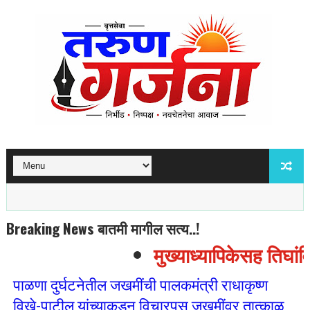
Breaking News बातमी मागील सत्य..!
मुख्याध्यापिकेसह तिघांव
पाळणा दुर्घटनेतील जखमींची पालकमंत्री राधाकृष्ण
विखे-पाटील यांच्याकडून विचारपूस जखमींवर तात्काळ