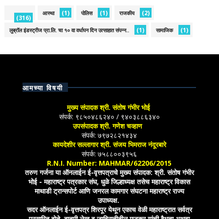
(1)
(1)
(2)
आस्था
पोलिस
राजकीय
(316)
(1)
(1)
लुब्रॉल इंडस्ट्रीज प्रा.लि. चा १० वा वर्धापन दिन उत्साहात संपन्न..
सामाजिक
आमच्या विषयी
मुख्य संपादक श्री. संतोष गंभीर भोई
संपर्क: ९८५०४८६२४० / ९४०३८८६३४०
उपसंपादक श्री. गणेश चव्हाण
संपर्क: ७९७२८२१४३४
कायदेशीर सल्लागार श्री. संजय भिमराज नंदूरबारे
संपर्क: ७५८८००३९५६
R.N.I. Number: MAHMAR/62206/2015
तरुण गर्जना या ऑनलाईन ई-वृत्तपत्राचे मुख्य संपादक: श्री. संतोष गंभीर
भोई - महाराष्ट्र पत्रकार संघ, धुळे जिल्हाध्यक्ष तसेच महाराष्ट्र विकास
माथाडी ट्रान्सपोर्ट आणि जनरल कामगार संघटना महाराष्ट्र राज्य
उपाध्यक्ष.
सदर ऑनलाईन ई-वृत्तपत्र शिरपूर येथून एकाच वेळी महाराष्ट्रात सर्वत्र
प्रसारित होते. बातमी,लेख व जाहिरातीतील मजकूर यांची वैधता अथवा