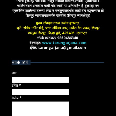
गर्जना वृत्तपत्र जबाबदार नसून संबंधित वार्ताहर,लेखक, प्रतिनिधी व
जाहिरातदार असतील याची नोंद घ्यावी या आँनलाईन ई-वृत्तपत्र वर
प्रकाशित झालेल्या बातम्या लेख व मजकुरासंदर्भात काही वाद उद्भवल्यास तो
शिरपूर न्यायालयाअंतर्गत राहतील (शिरपूर न्यायक्षेत्र)
मुख्य संपादक तरुण गर्जना वृत्तपत्र
श्री. संतोष गंभीर भोई, पत्ता: अंबिका नगर, मार्केट गेट जवळ, शिरपूर
तालुका शिरपूर, जिल्हा धुळे, 425405 महाराष्ट्र
संपर्क व्हाटसएप 9850486340
वेबसाइट:
www.tarungarjana.com
ईमेल: tarungarjana@gmail.com
संपर्क फॉर्म
नाव
ईमेल
*
मेसेज
*