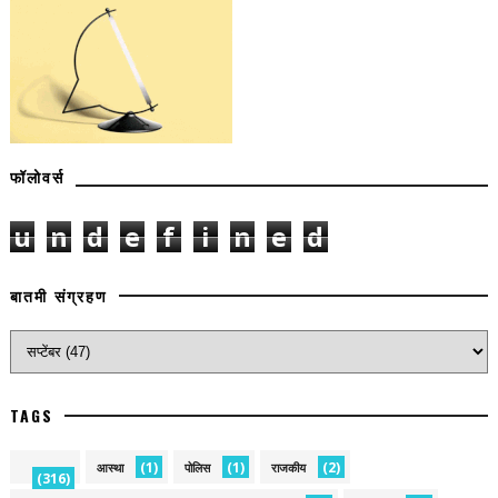
फॉलोवर्स
u
n
d
e
f
i
n
e
d
बातमी संग्रहण
TAGS
(1)
(1)
(2)
आस्था
पोलिस
राजकीय
(316)