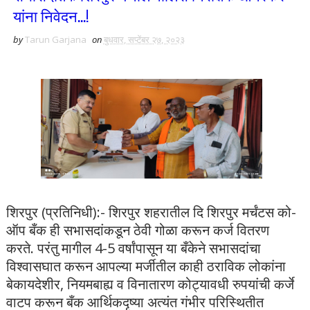
यांना निवेदन...!
by
Tarun Garjana
on
बुधवार, सप्टेंबर २७, २०२३
शिरपुर (प्रतिनिधी):- शिरपुर शहरातील दि शिरपुर मर्चंटस को-
ऑप बँक ही सभासदांकडून ठेवी गोळा करून कर्ज वितरण
करते. परंतु मागील 4-5 वर्षांपासून या बँकेने सभासदांचा
विश्वासघात करून आपल्या मर्जीतील काही ठराविक लोकांना
बेकायदेशीर, नियमबाह्य व विनातारण कोट्यावधी रुपयांची कर्जे
वाटप करून बँक आर्थिकदृष्या अत्यंत गंभीर परिस्थितीत