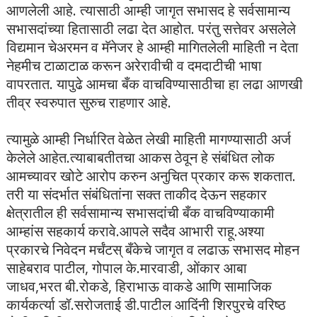
आणलेली आहे. त्यासाठी आम्ही जागृत सभासद हे सर्वसामान्य
सभासदांच्या हितासाठी लढा देत आहोत. परंतु सत्तेवर असलेले
विद्यमान चेअरमन व मॅनेजर हे आम्ही मागितलेली माहिती न देता
नेहमीच टाळाटाळ करून अरेरावीची व दमदाटीची भाषा
वापरतात. यापुढे आमचा बँक वाचविण्यासाठीचा हा लढा आणखी
तीव्र स्वरुपात सुरुच राहणार आहे.
त्यामुळे आम्ही निर्धारित वेळेत लेखी माहिती मागण्यासाठी अर्ज
केलेले आहेत.त्याबाबतीतचा आकस ठेवून हे संबंधित लोक
आमच्यावर खोटे आरोप करुन अनुचित प्रकार करू शकतात.
तरी या संदर्भात संबंधितांना सक्त ताकीद देऊन सहकार
क्षेत्रातील ही सर्वसामान्य सभासदांची बँक वाचविण्याकामी
आम्हांस सहकार्य करावे.आपले सदैव आभारी राहू.अश्या
प्रकारचे निवेदन मर्चंटस् बँकेचे जागृत व लढाऊ सभासद मोहन
साहेबराव पाटील, गोपाल के.मारवाडी, ओंकार आबा
जाधव,भरत बी.रोकडे, हिराभाऊ वाकडे आणि सामाजिक
कार्यकर्त्या डॉ.सरोजताई डी.पाटील आदिंनी शिरपुरचे वरिष्ठ