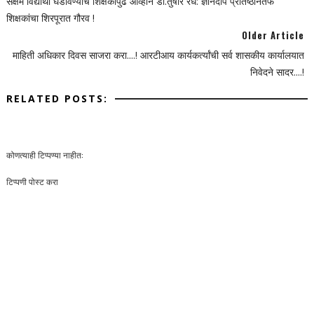
सक्षम विद्यार्थी घडविण्याचे शिक्षकांपुढे आव्हान डॉ.तुषार रंधे: ज्ञानदीप प्रतिष्ठानतर्फे
शिक्षकांचा शिरपूरात गौरव !
Older Article
माहिती अधिकार दिवस साजरा करा....! आरटीआय कार्यकर्त्यांची सर्व शासकीय कार्यालयात
निवेदने सादर....!
RELATED POSTS:
कोणत्याही टिप्पण्‍या नाहीत:
टिप्पणी पोस्ट करा