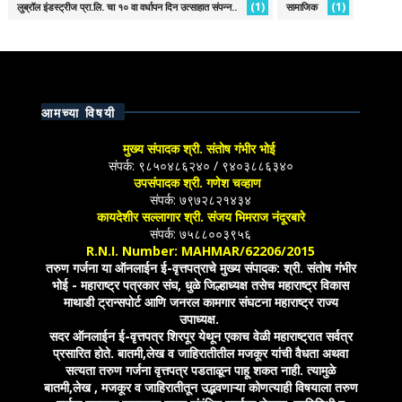
(1)
(1)
लुब्रॉल इंडस्ट्रीज प्रा.लि. चा १० वा वर्धापन दिन उत्साहात संपन्न..
सामाजिक
आमच्या विषयी
मुख्य संपादक श्री. संतोष गंभीर भोई
संपर्क: ९८५०४८६२४० / ९४०३८८६३४०
उपसंपादक श्री. गणेश चव्हाण
संपर्क: ७९७२८२१४३४
कायदेशीर सल्लागार श्री. संजय भिमराज नंदूरबारे
संपर्क: ७५८८००३९५६
R.N.I. Number: MAHMAR/62206/2015
तरुण गर्जना या ऑनलाईन ई-वृत्तपत्राचे मुख्य संपादक: श्री. संतोष गंभीर
भोई - महाराष्ट्र पत्रकार संघ, धुळे जिल्हाध्यक्ष तसेच महाराष्ट्र विकास
माथाडी ट्रान्सपोर्ट आणि जनरल कामगार संघटना महाराष्ट्र राज्य
उपाध्यक्ष.
सदर ऑनलाईन ई-वृत्तपत्र शिरपूर येथून एकाच वेळी महाराष्ट्रात सर्वत्र
प्रसारित होते. बातमी,लेख व जाहिरातीतील मजकूर यांची वैधता अथवा
सत्यता तरुण गर्जना वृत्तपत्र पडताळून पाहू शकत नाही. त्यामुळे
बातमी,लेख , मजकूर व जाहिरातीतून उद्भवणाऱ्या कोणत्याही विषयाला तरुण