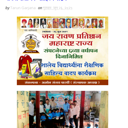
by
Tarun Garjana
on
गुरुवार, जून २६, २०२५