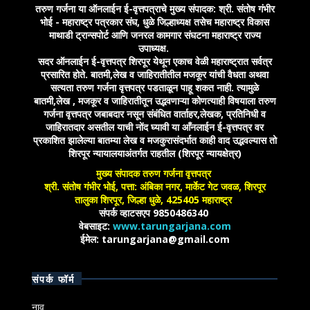
तरुण गर्जना या ऑनलाईन ई-वृत्तपत्राचे मुख्य संपादक: श्री. संतोष गंभीर
भोई - महाराष्ट्र पत्रकार संघ, धुळे जिल्हाध्यक्ष तसेच महाराष्ट्र विकास
माथाडी ट्रान्सपोर्ट आणि जनरल कामगार संघटना महाराष्ट्र राज्य
उपाध्यक्ष.
सदर ऑनलाईन ई-वृत्तपत्र शिरपूर येथून एकाच वेळी महाराष्ट्रात सर्वत्र
प्रसारित होते. बातमी,लेख व जाहिरातीतील मजकूर यांची वैधता अथवा
सत्यता तरुण गर्जना वृत्तपत्र पडताळून पाहू शकत नाही. त्यामुळे
बातमी,लेख , मजकूर व जाहिरातीतून उद्भवणाऱ्या कोणत्याही विषयाला तरुण
गर्जना वृत्तपत्र जबाबदार नसून संबंधित वार्ताहर,लेखक, प्रतिनिधी व
जाहिरातदार असतील याची नोंद घ्यावी या आँनलाईन ई-वृत्तपत्र वर
प्रकाशित झालेल्या बातम्या लेख व मजकुरासंदर्भात काही वाद उद्भवल्यास तो
शिरपूर न्यायालयाअंतर्गत राहतील (शिरपूर न्यायक्षेत्र)
मुख्य संपादक तरुण गर्जना वृत्तपत्र
श्री. संतोष गंभीर भोई, पत्ता: अंबिका नगर, मार्केट गेट जवळ, शिरपूर
तालुका शिरपूर, जिल्हा धुळे, 425405 महाराष्ट्र
संपर्क व्हाटसएप 9850486340
वेबसाइट:
www.tarungarjana.com
ईमेल: tarungarjana@gmail.com
संपर्क फॉर्म
नाव