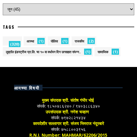
TAGS
(1)
(1)
(2)
आस्था
पोलिस
राजकीय
(320)
(1)
(1)
लुब्रॉल इंडस्ट्रीज प्रा.लि. चा १० वा वर्धापन दिन उत्साहात संपन्न..
सामाजिक
आमच्या विषयी
मुख्य संपादक श्री. संतोष गंभीर भोई
संपर्क: ९८५०४८६२४० / ९४०३८८६३४०
उपसंपादक श्री. गणेश चव्हाण
संपर्क: ७९७२८२१४३४
कायदेशीर सल्लागार श्री. संजय भिमराज नंदूरबारे
संपर्क: ७५८८००३९५६
R.N.I. Number: MAHMAR/62206/2015