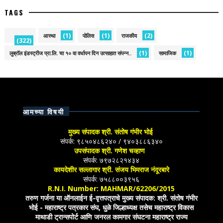
TAGS
(1)
(1)
(2)
आस्था
पोलिस
राजकीय
(322)
(1)
(1)
लुब्रॉल इंडस्ट्रीज प्रा.लि. चा १० वा वर्धापन दिन उत्साहात संपन्न..
सामाजिक
आमच्या विषयी
मुख्य संपादक श्री. संतोष गंभीर भोई
संपर्क: ९८५०४८६२४० / ९४०३८८६३४०
उपसंपादक श्री. गणेश चव्हाण
संपर्क: ७९७२८२१४३४
कायदेशीर सल्लागार श्री. संजय भिमराज नंदूरबारे
संपर्क: ७५८८००३९५६
R.N.I. Number: MAHMAR/62206/2015
तरुण गर्जना या ऑनलाईन ई-वृत्तपत्राचे मुख्य संपादक: श्री. संतोष गंभीर
भोई - महाराष्ट्र पत्रकार संघ, धुळे जिल्हाध्यक्ष तसेच महाराष्ट्र विकास
माथाडी ट्रान्सपोर्ट आणि जनरल कामगार संघटना महाराष्ट्र राज्य