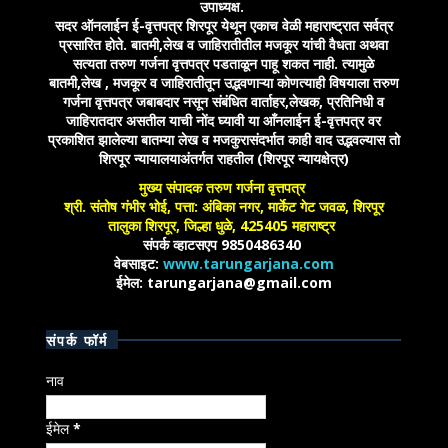
उपाध्यक्ष.
सदर ऑनलाईन ई-वृत्तपत्र शिरपूर येथून एकाच वेळी महाराष्ट्रात सर्वत्र
प्रसारित होते. बातमी,लेख व जाहिरातीतील मजकूर यांची वैधता अथवा
सत्यता तरुण गर्जना वृत्तपत्र पडताळून पाहू शकत नाही. त्यामुळे
बातमी,लेख , मजकूर व जाहिरातीतून उद्भवणाऱ्या कोणत्याही विषयाला तरुण
गर्जना वृत्तपत्र जबाबदार नसून संबंधित वार्ताहर,लेखक, प्रतिनिधी व
जाहिरातदार असतील याची नोंद घ्यावी या आँनलाईन ई-वृत्तपत्र वर
प्रकाशित झालेल्या बातम्या लेख व मजकुरासंदर्भात काही वाद उद्भवल्यास तो
शिरपूर न्यायालयाअंतर्गत राहतील (शिरपूर न्यायक्षेत्र)
मुख्य संपादक तरुण गर्जना वृत्तपत्र
श्री. संतोष गंभीर भोई, पत्ता: अंबिका नगर, मार्केट गेट जवळ, शिरपूर
तालुका शिरपूर, जिल्हा धुळे, 425405 महाराष्ट्र
संपर्क व्हाटसएप 9850486340
वेबसाइट:
www.tarungarjana.com
ईमेल: tarungarjana@gmail.com
संपर्क फॉर्म
नाव
ईमेल
*