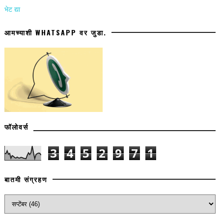
भेट द्या
आमच्याशी WHATSAPP वर जुडा.
फॉलोवर्स
3
4
5
2
9
7
1
बातमी संग्रहण