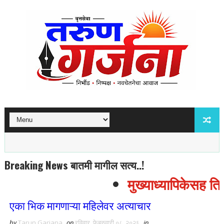
Breaking News बातमी मागील सत्य..!
मुख्याध्यापिकेसह तिघा
एका भिक मागणाऱ्या महिलेवर अत्याचार
by
Tarun Garjana
on
रविवार, फेब्रुवारी ०८, २०२६
in