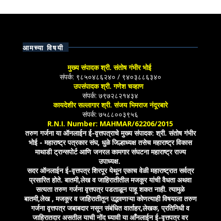
आमच्या विषयी
मुख्य संपादक श्री. संतोष गंभीर भोई
संपर्क: ९८५०४८६२४० / ९४०३८८६३४०
उपसंपादक श्री. गणेश चव्हाण
संपर्क: ७९७२८२१४३४
कायदेशीर सल्लागार श्री. संजय भिमराज नंदूरबारे
संपर्क: ७५८८००३९५६
R.N.I. Number: MAHMAR/62206/2015
तरुण गर्जना या ऑनलाईन ई-वृत्तपत्राचे मुख्य संपादक: श्री. संतोष गंभीर
भोई - महाराष्ट्र पत्रकार संघ, धुळे जिल्हाध्यक्ष तसेच महाराष्ट्र विकास
माथाडी ट्रान्सपोर्ट आणि जनरल कामगार संघटना महाराष्ट्र राज्य
उपाध्यक्ष.
सदर ऑनलाईन ई-वृत्तपत्र शिरपूर येथून एकाच वेळी महाराष्ट्रात सर्वत्र
प्रसारित होते. बातमी,लेख व जाहिरातीतील मजकूर यांची वैधता अथवा
सत्यता तरुण गर्जना वृत्तपत्र पडताळून पाहू शकत नाही. त्यामुळे
बातमी,लेख , मजकूर व जाहिरातीतून उद्भवणाऱ्या कोणत्याही विषयाला तरुण
गर्जना वृत्तपत्र जबाबदार नसून संबंधित वार्ताहर,लेखक, प्रतिनिधी व
जाहिरातदार असतील याची नोंद घ्यावी या आँनलाईन ई-वृत्तपत्र वर