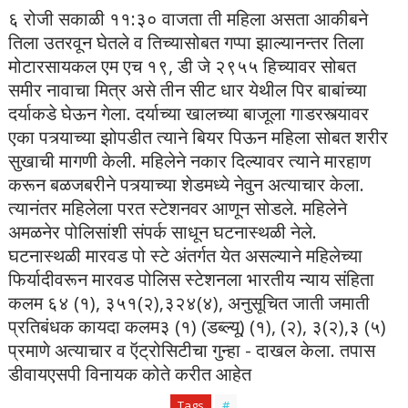
६ रोजी सकाळी ११:३० वाजता ती महिला असता आकीबने
तिला उतरवून घेतले व तिच्यासोबत गप्पा झाल्यानन्तर तिला
मोटारसायकल एम एच १९, डी जे २९५५ हिच्यावर सोबत
समीर नावाचा मित्र असे तीन सीट धार येथील पिर बाबांच्या
दर्याकडे घेऊन गेला. दर्याच्या खालच्या बाजूला गाडरस्त्यावर
एका पत्र्याच्या झोपडीत त्याने बियर पिऊन महिला सोबत शरीर
सुखाची मागणी केली. महिलेने नकार दिल्यावर त्याने मारहाण
करून बळजबरीने पत्र्याच्या शेडमध्ये नेवुन अत्याचार केला.
त्यानंतर महिलेला परत स्टेशनवर आणून सोडले. महिलेने
अमळनेर पोलिसांशी संपर्क साधून घटनास्थळी नेले.
घटनास्थळी मारवड पो स्टे अंतर्गत येत असल्याने महिलेच्या
फिर्यादीवरून मारवड पोलिस स्टेशनला भारतीय न्याय संहिता
कलम ६४ (१), ३५१(२),३२४(४), अनुसूचित जाती जमाती
प्रतिबंधक कायदा कलम३ (१) (डब्ल्यू) (१), (२), ३(२),३ (५)
प्रमाणे अत्याचार व ऍट्रोसिटीचा गुन्हा - दाखल केला. तपास
डीवायएसपी विनायक कोते करीत आहेत
Tags
#