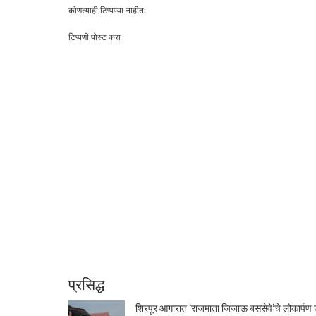
कोणत्याही टिप्पण्‍या नाहीत:
टिप्पणी पोस्ट करा
प्रसिद्ध
शिरपूर आगारात ‘राजमाता जिजाऊ बससेवे’चे लोकार्पण उ