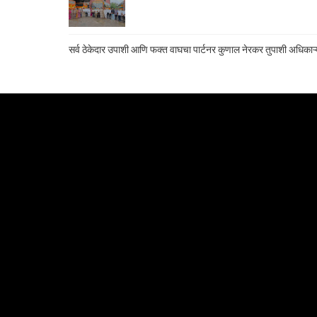
सर्व ठेकेदार उपाशी आणि फक्त वाघचा पार्टनर कुणाल नेरकर तुपाशी अधिकाऱ्य