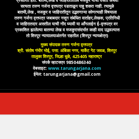
प्रसारित होते. बातमी,लेख व जाहिरातीतील मजकूर यांची वैधता अथवा
सत्यता तरुण गर्जना वृत्तपत्र पडताळून पाहू शकत नाही. त्यामुळे
बातमी,लेख , मजकूर व जाहिरातीतून उद्भवणाऱ्या कोणत्याही विषयाला
तरुण गर्जना वृत्तपत्र जबाबदार नसून संबंधित वार्ताहर,लेखक, प्रतिनिधी
व जाहिरातदार असतील याची नोंद घ्यावी या आँनलाईन ई-वृत्तपत्र वर
प्रकाशित झालेल्या बातम्या लेख व मजकुरासंदर्भात काही वाद उद्भवल्यास
तो शिरपूर न्यायालयाअंतर्गत राहतील (शिरपूर न्यायक्षेत्र)
मुख्य संपादक तरुण गर्जना वृत्तपत्र
श्री. संतोष गंभीर भोई, पत्ता: अंबिका नगर, मार्केट गेट जवळ, शिरपूर
तालुका शिरपूर, जिल्हा धुळे, 425405 महाराष्ट्र
संपर्क व्हाटसएप 9850486340
वेबसाइट:
www.tarungarjana.com
ईमेल: tarungarjana@gmail.com