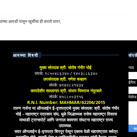
ांच्या आयडी पासुन खुर्चीचा ही करतो वापर,
आमच्या विषयी
संपर्
मुख्य संपादक श्री. संतोष गंभीर भोई
नाव
संपर्क: ९८५०४८६२४० / ९४०३८८६३४०
उपसंपादक श्री. गणेश चव्हाण
ईमेल
संपर्क: ७९७२८२१४३४
कायदेशीर सल्लागार श्री. संजय भिमराज नंदूरबारे
संपर्क: ७५८८००३९५६
मेसे
R.N.I. Number: MAHMAR/62206/2015
तरुण गर्जना या ऑनलाईन ई-वृत्तपत्राचे मुख्य संपादक: श्री. संतोष गंभीर
भोई - महाराष्ट्र पत्रकार संघ, धुळे जिल्हाध्यक्ष तसेच महाराष्ट्र विकास
माथाडी ट्रान्सपोर्ट आणि जनरल कामगार संघटना महाराष्ट्र राज्य
उपाध्यक्ष.
सदर ऑनलाईन ई-वृत्तपत्र शिरपूर येथून एकाच वेळी महाराष्ट्रात सर्वत्र