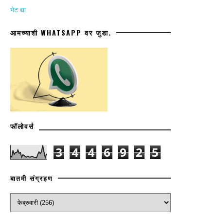
भेट द्या
आमच्याशी WHATSAPP वर जुडा.
फॉलोवर्स
3
4
4
6
9
2
5
बातमी संग्रहण